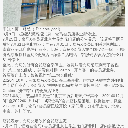
来源：第一财经（ID：cbn-yicai）
8月4日，据经济观察报消息，盒马会员店将全部停业。
7月29日，盒马X会员店北京世界之花门店的公告显示，该店将于两天
后的7月31日停止营业；同在7月31日，盒马X会员店的苏州相城店、
南京燕子矶店也停止营业。此后，盒马X会员店在全国仅余一家，但经
济观察报拨打盒马X会员店上海森兰店电话，客服确认该店也将于8月
31日停业。
至此，盒马的所有会员店全部停业。这意味着盒马彻底剥离了曾视
作“第二增长曲线”、并号称对标Costco（开市客）的会员店业务。
首店落户上海，曾被视作“第二增长曲线”
2020年10月，首家盒马X会员店在上海开业。作为盒马鲜生之外的独
立会员店业态，X会员店也被视作盒马的“第二增长曲线”，并号称对标
Costco（开市客）的会员店业务。
2021年6月，该品牌首度进军北京市场后迎来扩张高峰，2021年12月
8日至2022年1月14日，4家盒马X会员店快速落地。数据显示，截至
2023年10月，盒马X会员店已经开设10家门店，分布于上海、北京、
南京、苏州等地。
店员表示，盒马决定砍掉会员店业态
7月29日，记者在盒马X会员店北京世界之花门店看到，店内多数货架