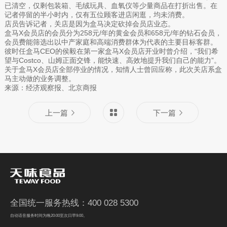
已清空，仅剩包装箱、毛绒玩具、血氧仪等少量商品在打折出售。在
记者停留的半小时内，仅有五位顾客进店闲逛，均未消费。
店员告诉记者，关店是因为盒马决定砍掉会员店业态。
盒马X会员店的会员分为258元/年的黄金会员和658元/年的钻石会员，
会员费能筛选出以中产家庭‌和‌高端消费群体为代表的主要目标客群。
彼时任盒马CEO的侯毅在第一家盒马X会员店开业时曾介绍，“我们希
望与Costco、山姆正面交锋，能快速、高效地提升我们自己的能力”。‌
关于盒马X会员店全部停业的情况，知情人士曾回应称，此次关店系盒
马主动做的业务调整。
来源：经济观察报、北京商报
上一篇
下一篇
全国统一服务热线：400 028 5300
自动语音服务时间为晚20:00至次日早9:00。