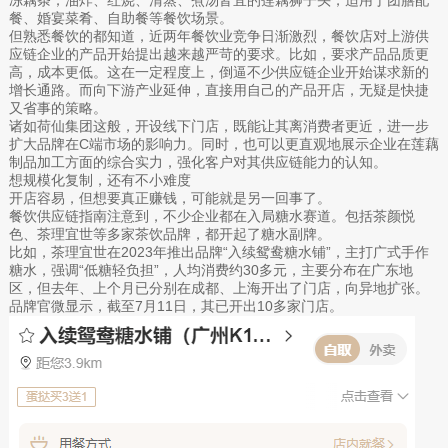
餐、婚宴菜肴、自助餐等餐饮场景。
但熟悉餐饮的都知道，近两年餐饮业竞争日渐激烈，餐饮店对上游供
应链企业的产品开始提出越来越严苛的要求。比如，要求产品品质更
高，成本更低。这在一定程度上，倒逼不少供应链企业开始谋求新的
增长通路。而向下游产业延伸，直接用自己的产品开店，无疑是快捷
又省事的策略。
诸如荷仙集团这般，开设线下门店，既能让其离消费者更近，进一步
扩大品牌在C端市场的影响力。同时，也可以更直观地展示企业在莲藕
制品加工方面的综合实力，强化客户对其供应链能力的认知。
想规模化复制，还有不小难度
开店容易，但想要真正赚钱，可能就是另一回事了。
餐饮供应链指南注意到，不少企业都在入局糖水赛道。包括茶颜悦
色、茶理宜世等多家茶饮品牌，都开起了糖水副牌。
比如，茶理宜世在2023年推出品牌“入续鸳鸯糖水铺”，主打广式手作
糖水，强调“低糖轻负担”，人均消费约30多元，主要分布在广东地
区，但去年、上个月已分别在成都、上海开出了门店，向异地扩张。
品牌官微显示，截至7月11日，其已开出10多家门店。