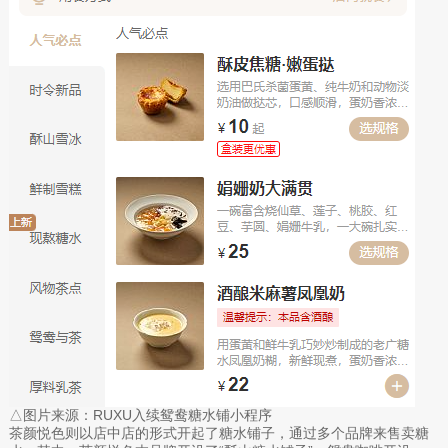
△图片来源：RUXU入续鸳鸯糖水铺小程序
茶颜悦色则以店中店的形式开起了糖水铺子，通过多个品牌来售卖糖