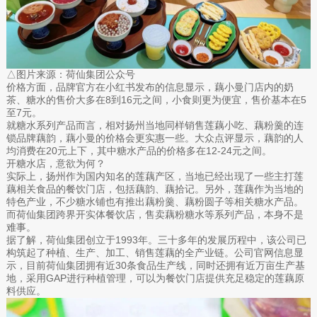
△图片来源：荷仙集团公众号
价格方面，品牌官方在小红书发布的信息显示，藕小曼门店内的奶
茶、糖水的售价大多在8到16元之间，小食则更为便宜，售价基本在5
至7元。
就糖水系列产品而言，相对扬州当地同样销售莲藕小吃、藕粉羹的连
锁品牌藕韵，藕小曼的价格会更实惠一些。大众点评显示，藕韵的人
均消费在20元上下，其中糖水产品的价格多在12-24元之间。
开糖水店，意欲为何？
实际上，扬州作为国内知名的莲藕产区，当地已经出现了一些主打莲
藕相关食品的餐饮门店，包括藕韵、藕拾记。另外，莲藕作为当地的
特色产业，不少糖水铺也有推出藕粉羹、藕粉圆子等相关糖水产品。
而荷仙集团跨界开实体餐饮店，售卖藕粉糖水等系列产品，本身不是
难事。
据了解，荷仙集团创立于1993年。三十多年的发展历程中，该公司已
构筑起了种植、生产、加工、销售莲藕的全产业链。公司官网信息显
示，目前荷仙集团拥有近30条食品生产线，同时还拥有近万亩生产基
地，采用GAP进行种植管理，可以为餐饮门店提供充足稳定的莲藕原
料供应。