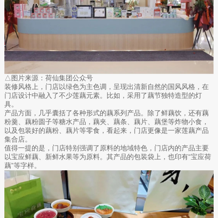
△图片来源：荷仙集团公众号
装修风格上，门店以绿色为主色调，呈现出清新自然的国风风格，在
门店设计中融入了不少莲藕元素。比如，采用了藕节独特造型的灯
具。
产品方面，几乎囊括了各种形式的藕系列产品。除了鲜藕饮，还有藕
粉羹、藕粉圆子等糖水产品，藕夹、藕条、藕片、藕堡等炸物小食，
以及包装好的藕粉、藕片等零食，看起来，门店更像是一家莲藕产品
集合店。
值得一提的是，门店特别强调了原料的地域特色，门店内的产品主要
以宝应鲜藕、新鲜水果等为原料。其产品的包装袋上，也印有“宝应荷
藕”等字样。