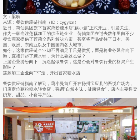
文：梁盼
来源：餐饮供应链指南（ID：cygylzn）
近日，荷仙集团旗下首家藕粉糖水店“藕小曼”正式开业，引发关注。
作为一家专注莲藕加工的供应链企业，荷仙集团在过去数年里向不少
餐饮商家提供了莲藕全系列解决方案，甚至将产品销往了日本、美
国、欧洲、东南亚以及中国国内各大城市。
如今，这家供应链企业却不再满足于只是供货，而是将业务延伸向下
游，直接开起了糖水铺，为什么要这么做？
上游企业纷纷向下，沉迷起做餐饮，这是否会对餐饮行业的格局产生
影响？
莲藕加工企业向“下”走，开出首家糖水店
餐饮供应链指南了解到，藕小曼首店开在扬州宝应县的吾悦广场内，
门店定位藕粉糖水轻食店，强调“自然本味，健康轻食”，店内主要售卖
奶茶、甜品、小食等产品。