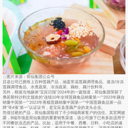
△图片来源：荷仙集团公众号
且该公司已拥有上百种莲藕产品，涵盖常温莲藕调理食品、速冻/冷冻
莲藕调理食品、水煮蔬菜、冷冻蔬菜、藕粉、藕汁饮料等。
另外，根据当地媒体“宝应日报”2024年的一篇报道，荷仙集团荣获了
弗若斯特沙利文颁发的“连续10年全球莲藕食品销量第一”“2023年藕合
销量中国第一”“2023年香糯莲藕销量中国第一”“中国莲藕食品第一品
牌”等4项“第一”认证证书，是宝应县莲藕产业的龙头企业。
凭借过硬的产品，荷仙集团取得了不少B端商家客户的信任。其官网披
露，B端市场是荷仙集团的重要销售渠道，该公司旗下已有多款适用于
不同餐饮业态的产品。比如，适用于中餐、西餐、日料、小吃店的速
冻藕条；油炸、红烧、清蒸、煮汤皆宜的莲藕狮子头，适用于团膳配