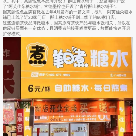
水。其中，茶颜悦色本品牌开设了“酥山糖水铺子”，鸳鸯咖啡开设
了“阿芙佳朵糖水铺”，古德墨柠也开设了“青柠酥山糖水铺子”。
据茶颜悦色品牌官微在去年4月发布的一篇文章，彼时，阿芙佳朵糖水
铺已上线了近20家门店，酥山糖水铺子则上线了约60家门店。
这些连锁茶饮品牌做糖水，因其原有茶饮产品与糖水强相关，所以在
供应链层面有一定优势，且消费者的接受程度更高，故而能快速开启
扩张模式。