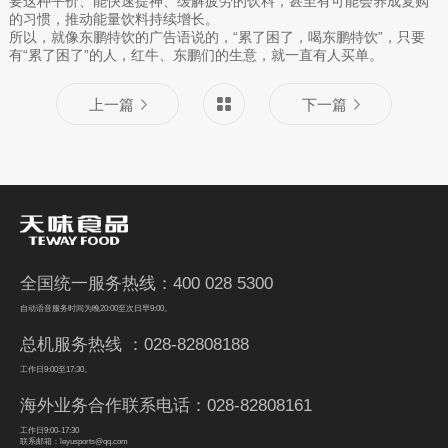
要这种平价、能快速提神、缓解疲劳的饮料，甚至有可能会养成复购
的习惯，推动能量饮料持续增长。
所以，就像东鹏特饮的广告语说的，“累了困了，喝东鹏特饮”，只要
有“累了困了”的人，红牛、东鹏们的生意，就一直有人买单。
上一篇
下一篇
全国统一服务热线：400 028 5300
自动语音服务时间为晚20:00至次日早9:00。
总机服务热线 ：028-82808188
工作日9:00至17:30。
海外业务合作联系电话：028-82808161
工作日9:00-17:30
联系邮箱：leyusports@qq.com