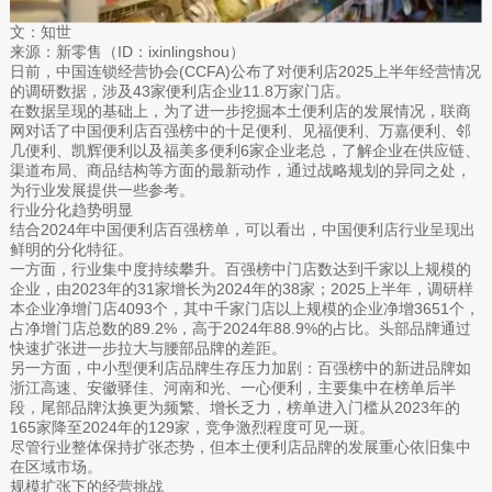
文：知世
来源：新零售（ID：ixinlingshou）
日前，中国连锁经营协会(CCFA)公布了对便利店2025上半年经营情况
的调研数据，涉及43家便利店企业11.8万家门店。
在数据呈现的基础上，为了进一步挖掘本土便利店的发展情况，联商
网对话了中国便利店百强榜中的十足便利、见福便利、万嘉便利、邻
几便利、凯辉便利以及福美多便利6家企业老总，了解企业在供应链、
渠道布局、商品结构等方面的最新动作，通过战略规划的异同之处，
为行业发展提供一些参考。
行业分化趋势明显
结合2024年中国便利店百强榜单，可以看出，中国便利店行业呈现出
鲜明的分化特征。
一方面，行业集中度持续攀升。百强榜中门店数达到千家以上规模的
企业，由2023年的31家增长为2024年的38家；2025上半年，调研样
本企业净增门店4093个，其中千家门店以上规模的企业净增3651个，
占净增门店总数的89.2%，高于2024年88.9%的占比。头部品牌通过
快速扩张进一步拉大与腰部品牌的差距。
另一方面，中小型便利店品牌生存压力加剧：百强榜中的新进品牌如
浙江高速、安徽驿佳、河南和光、一心便利，主要集中在榜单后半
段，尾部品牌汰换更为频繁、增长乏力，榜单进入门槛从2023年的
165家降至2024年的129家，竞争激烈程度可见一斑。
尽管行业整体保持扩张态势，但本土便利店品牌的发展重心依旧集中
在区域市场。
规模扩张下的经营挑战