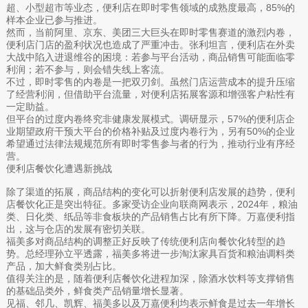
超、小型超市等业态，便利店在即时零售领域的成熟度最高，85%的
样本企业已参与推进。
然而，当前阿里、京东、美团三大巨头在即时零售赛道的激烈内卷，
便利店门店的盈利状况也造成了严重冲击。张利坦言，便利店在外卖
大战中陷入进退维谷的困境：若参与平台活动，商品销售可能面临零
利润；若不参与，则会错失线上客流。
不过，即时零售的内卷是一把双刃剑。虽然门店运营成本的提升压缩
了经营利润，但借助平台流量，对便利店拓展客源和增强客户粘性有
一定助益。
但平台的过度内卷终究非健康发展模式。调研显示，57%的便利店企
业期望政府干预大平台的价格补贴及过度内卷行为，另有50%的企业
希望通过法律法规规范所有即时零售参与者的行为，推动行业有序经
营。
便利店餐饮化遭遇新挑战
除了渠道的拓展，商品结构的变化可以折射便利店发展的趋势，便利
店餐饮化正是突出特征。多家受访企业向联商网表示，2024年，粮油
类、日化类、纸品等非食板块的产品销售占比有所下降。万嘉便利指
出，这与仓店的发展有密切关联。
福美多对商品结构的调整正好反映了传统便利店向餐饮化转型的趋
势。总经理孙立平透露，福美多将进一步淘汰家具百货和粮油调料类
产品，加大鲜食类别占比。
值得关注的是，随着便利店餐饮化进程加深，除酒水饮料等支撑销售
的基础品类外，鲜食类产品销量增长显著。
见福、邻几、凯辉、福美多以及万嘉便利均表示鲜食是过去一年增长