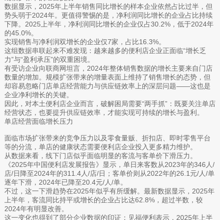
数据显示，2025年上半年销售同比增长的样本企业依然占比过半，但
势头弱于2024年。更值得警惕的是，净利润同比增长的企业占比持续
下降。2025上半年，净利润同比增长的企业仅占30.2%，低于2024年
的45.0%。
实现销售与净利润双增长的企业仅7家，占比16.3%。
这组数据串联起来不难发现：越来越多的便利店企业正面临“增长乏
力”与“盈利承压”的双重困境。
有受访企业向联商网坦言，2024年整体销售数据的增长主要来自门店
数量的增加。规模扩张带来的增量表面上维持了销售增长的态势，但
却容易忽略门店单店经营能力与供应链效率上的深层问题——这也是
企业净利增长的关键。
因此，对本土便利店企业而言，破解困局需要“两手抓”：既要关注单店
经营状态，也要提升供应链效率，才能实现可持续的增长与盈利。
单店经营面临增长压力
面临市场扩张带来的竞争压力以及零食量贩、折扣店、即时零售平台
等的分流，单店的健康状态需要便利店企业投入更多精力维护。
从数据来看，线下门店似乎面临明显的客流与客单价下滑压力。
《2025年中国便利店发展报告》显示，单日来客数从2023年的346人/
店/日降至2024年的311.4人/店/日；客单价则从2022年的26.1元/人/单
逐年下滑，2024年已降至20.4元/人/单。
不过，这一下滑趋势在2025年似乎有所缓解。最新数据显示，2025年
上半年，客流同比持平或增长的企业占比达62.8%，超过半数，较
2024年有明显改善。
这一变化也得到了部分企业数据的印证：见福便利表示，2025年上半