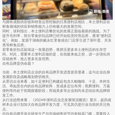
与拥有成熟供应链和研发运营经验的日系便利店相比，本土便利店在
鲜食领域的供应和销售能力上仍有极大的发展空间。
同时，张利指出，本土便利店餐饮化的发展正面临着新的挑战。为了
提升毛利率，部分零食折扣品牌已经开始拓宽经营品类，逐渐“便利店
化”。例如，发源于湖南的戴永红零食就在门店里引进了茶叶蛋、关东
煮等鲜食品类。
若零食折扣店延续这一发展趋势，将挤压更多本土便利店的生存空
间。对此，需要本土便利店做的是，在劲敌来临之前，进一步强化供
应链效率，抢占更多先发优势。
自有品牌是伪命题？
当前，本土便利店企业的自有品牌开发进度差异显著，这与企业自身
发展阶段及战略规划密切相关。
从受访企业来看，如十足便利已构建起包含久帕咖啡、十足、本村生
活、乖如意在内的自有品牌矩阵，形成多定位布局；凯辉便利、万嘉
便利等尚处于初期探索阶段；而福美多等企业则尚未启动自有品牌研
发工作。
从行业趋势来看，《2024年便利店业态发展情况概览》显示，超四成
样本企业计划加大自有品牌开发力度，可见其仍是行业当前的关注热
点。
但自有品牌开发在研发生产与市场销售环节均有较高门槛，需要投入