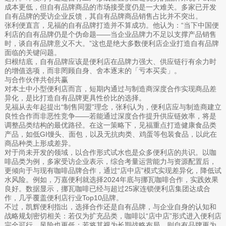
成本更低，但自有品牌商品的市场接受度仍是一大难关。多家已开发
自有品牌的受访企业反馈，其自有品牌商品销售占比并不突出。
张利便直言，见福的自有品牌打造并不算成功。他认为：“当下中国便
利店的自有品牌仍是个伪命题——当企业品牌力不足以支撑产品销售
时，谈自有品牌意义不大。”这也是绝大多数便利店企业打造自有品牌
面临的关键问题。
归根结底，自有品牌应该是便利店在品牌力强大、供应链行有余力时
的增值选项，而非罔顾自身、舍本逐末的「亏本买卖」。
与合作伙伴共创共赢
对本土中小型便利店而言，短期内通过与制造商深度合作实现商品差
异化，是比打造自有品牌更具性价比的选择。
见福从去年起提出“制售同盟”理念，张利认为，便利店应与制造商建立
良性合作而非恶性竞争——若能通过深度合作提升供应链效率，将是
调整品类结构的最优路径。在这一策略下，见福重点打造健康食品类
产品，如低GI馒头、面包，以及无抗肉类、鸡蛋等包装食品，以此在
商品种类上形成差异。
对于尚未开发的领域，以合作形式试水也是众多便利店的共识。以咖
啡品类为例，多家受访企业表示，综合考量运营能力与资源配置后，
更倾向于与现有咖啡品牌合作，通过“店中店”模式实现差异化，降低试
水风险。例如，万嘉便利就选择2024年底与挪瓦咖啡合作，实践效果
良好。数据显示，挪瓦咖啡已经与超过25家连锁便利店集团达成合
作，几乎覆盖便利店行业Top10品牌。
不过，凯辉便利指出，选择合作还是自有品牌，与企业自身的认知和
战略规划密切相关：若仅为扩充品类，咖啡以“店中店”形式进入便利店
完全可行，风险也更低；若将其视为长期战略布局，则自有品牌更为