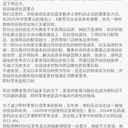
流下滑压力。
供应链优化是重点
我们注意到，供应链优化依旧是多数本土便利店企业的重要发力点。
在2025年经营重点的规划上，6家受访企业虽各有侧重，但无一例外
都将供应链优化纳入关键议程。
部分企业的优化方向聚焦于丰富商品品类。例如万嘉便利，其供应链
优化重点落在冷冻冷藏库建设上，旨在强化面包、三明治等日配商
品、短保商品的配送能力，进而增加门店鲜食品类供给。
另一部分企业则更注重通过供应链优化控制经营成本。以见福便利为
例，其注重对经营成本的压缩控制。董事长张利表示要重点加强供应
链管理，提升周转率，解决高库存和缺货两大顽疾。他表示，便利店
面临的竞争压力主要体现在商品价格方面，而通过提升供应链效率，
可减少无效支出，实现成本控制与商品降价的双重目标。
不难发现，无论以丰富商品种类为导向，还是以控制成本为目标，供
应链优化的最终指向都是更好地满足消费者需求。
即时零售是双刃剑
而在消费者需求日益多元的当下，渠道的拓展与融合也成为便利店不
可回避的课题，即时零售便是其中最具代表性的领域。
为了减少即时零售分流带来的影响，近年来，便利店企业在这一领域
持续加码布局。《2025年中国便利店发展报告》显示，2024年近四成
便利店企业已开通即时零售业务，其在线上零售中的销售占比同比提
升11.4%。
而联商网对50位零售老总的独家调研进一步显示，相较于大卖场、标