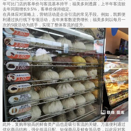
年可比门店的客单价与客流基本持平；福美多则透露，上半年客流较
去年同期增长9.5%，客单价保持稳定。
在具体应对策略上，营销活动是企业引流的常见手段。例如，凯辉便
利通过执行线下专项活动，去年来客数逆势增长；福美多则以每月一
次的S级活动为抓手，实现了整体客流的提升。
此外，复购率较高的鲜食类产品也是吸引客流的关键。万嘉便利通过
优化商品结构，强化低温日配、短保商品及鲜食等品类，以此应对客