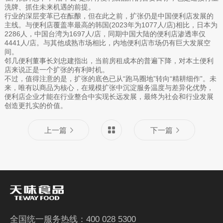
洗牌、抓住未来机遇的前提。
行业的深层变革已在酝酿，但在此之前，扩张仍是中国便利店发展的
主线。与便利店覆盖率最高的韩国(2023年为1077人/店)相比，日本为
2286人，中国台湾为1697人/店，同期中国大陆的便利店渗透率仅
4441人/店。与其他成熟市场相比，内地便利店市场仍有巨大发展空
间。
邻几便利董事长刘忠建指出，当前房租成本的普遍下降，对本土便利
店来说正是一个扩张的有利时机。
不过，值得注意的是，扩张的底色已从“跑马圈地”转向“精耕细作”。未
来，唯有以商品为核心，在规模扩张中沉淀服务温度与差异化优势，
便利店企业才能在行业整合中实现长远发展，最终为社会和行业发展
创造更扎实的价值。
上一篇
下一篇
全国统一服务热线：400 028 5300