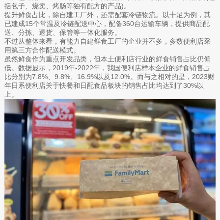
括包子、烧卖、烤肠等独有配方的产品)。
提升鲜食占比，除自建工厂外，还需配套冷链物流。以十足为例，其
已建成15个常温及冷链配送中心，配备360台运输车辆，提供商品配
送、分拣、退货、保管等一体化服务。
不过从整体来看，有能力自建鲜食工厂的企业并不多，多数便利店采
用第三方合作配送模式。
虽然鲜食作为重点开发品类，但本土便利店行业的鲜食销售占比仍偏
低。数据显示，2019年-2022年，我国便利店样本企业的鲜食销售占
比分别为7.8%、9.8%、16.9%以及12.0%。而与之相对的是，2023财
年日系便利店关于快餐和日配食品板块的销售占比均达到了30%以
上。