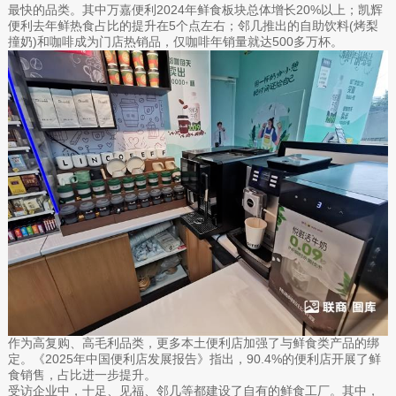
最快的品类。其中万嘉便利2024年鲜食板块总体增长20%以上；凯辉
便利去年鲜热食占比的提升在5个点左右；邻几推出的自助饮料(烤梨
撞奶)和咖啡成为门店热销品，仅咖啡年销量就达500多万杯。
作为高复购、高毛利品类，更多本土便利店加强了与鲜食类产品的绑
定。《2025年中国便利店发展报告》指出，90.4%的便利店开展了鲜
食销售，占比进一步提升。
受访企业中，十足、见福、邻几等都建设了自有的鲜食工厂。其中，