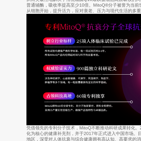
普通辅酶，吸收率提高至少10倍。MitoQ®️分子被誉为
从细胞开始，提升活力，应对衰老、压力与现代生活的多重
凭借领先的专利分子技术，MitoQ不断推动科研成果转化。2
化为核心的健康补充剂，并于2017年正式进入中国市场。目前
地区，深受对人体抗衰与综合健康拥有高认知、高要求的消