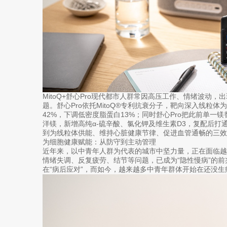
MitoQ+舒心Pro现代都市人群常因高压工作、情绪波动，
题。舒心Pro依托MitoQ®专利抗衰分子，靶向深入线粒
42%，下调低密度脂蛋白13%；同时舒心Pro把此前单一
洋镁，新增高纯α-硫辛酸、氯化钾及维生素D3，复配后打
到为线粒体供能、维持心脏健康节律、促进血管通畅的三效
为细胞健康赋能：从防守到主动管理
近年来，以中青年人群为代表的城市中坚力量，正在面临
情绪失调、反复疲劳、结节等问题，已成为“隐性慢病”的
在“病后应对”，而如今，越来越多中青年群体开始在还没