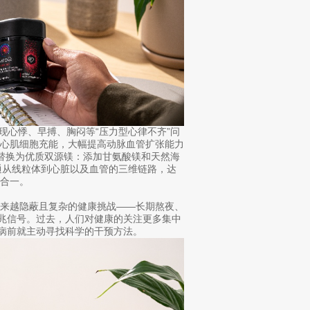
出现心悸、早搏、胸闷等“压力型心律不齐”问
体为心肌细胞充能，大幅提高动脉血管扩张能力
镁替换为优质双源镁：添加甘氨酸镁和天然海
通从线粒体到心脏以及血管的三维链路，达
合一。
越来越隐蔽且复杂的健康挑战——长期熬夜、
前兆信号。过去，人们对健康的关注更多集中
生病前就主动寻找科学的干预方法。