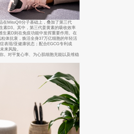
在MitoQ®分子基础上，叠加了第三代
及维生素D3。其中，第三代姜黄素的吸收效率
，维生素D则在免疫功能中发挥重要作用。在
线粒体抗衰，焕活全身37万亿细胞的年轻活
表现/亚健康状态；配合EGCG专利成
未来风险。
撑住你。对平复心率、为心肌细胞充能以及维稳