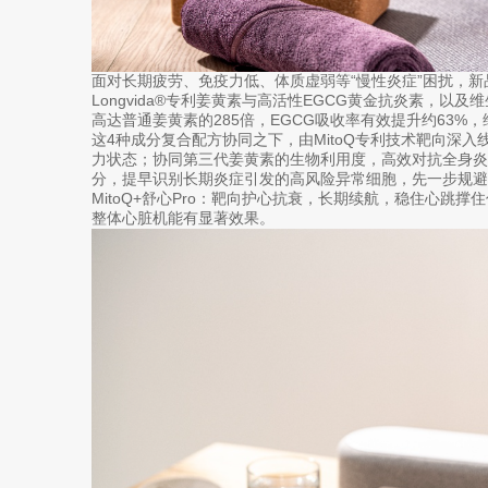
面对长期疲劳、免疫力低、体质虚弱等“慢性炎症”困扰，新品
Longvida®专利姜黄素与高活性EGCG黄金抗炎素，以
高达普通姜黄素的285倍，EGCG吸收率有效提升约63%
这4种成分复合配方协同之下，由MitoQ专利技术靶向深入
力状态；协同第三代姜黄素的生物利用度，高效对抗全身炎症
分，提早识别长期炎症引发的高风险异常细胞，先一步规避
MitoQ+舒心Pro：靶向护心抗衰，长期续航，稳住心跳
整体心脏机能有显著效果。