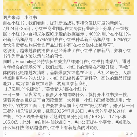
图片来源：小红书
而在小红书，我们看到，提升新品成功率和价值认可度的新解法。
7月24日~25日，小红书商业团队在大食饮行业峰会上分享了一组数
据：小红书中台和尼尔森IQ来源的数据显示，46%的用户在小红书认
识新产品和品牌，47%的用户在小红书种草新产品和品牌；52%的大
食饮消费者在购买食饮产品过程中有“在社交媒体上被种草”。
这说明，越来越多的消费者已经养成了在小红书了解新品，并将小红
书作为新品体验决策前站的习惯。
同时，Foodaily已经持续多年关注品牌如何在小红书打造爆品，通过
今年峰会的现场分享，我们发现，小红书的策略在不断升级，“种收”一
体的转化链路越发清晰，品牌爆款实绩也在证明，从社区底色、人群
特点到更科学的方法论，小红书已经具备了更科学、高效的新品打爆
能力，成为“新”食饮加速器，构建食饮新商机。
1.7亿用户“求建议”，“美食猎人”都在小红书
一日三餐，宵夜零食，很多人不知道吃什么，就打开小红书搜一搜。
随着美食类目跃居平台阅读量第一大类目，小红书已经渗透进用户食
饮生活的方方面面，用户会在决策前上小红书“做足功课”，如仅从一日
三餐的相关话题来看，截至2025年7月18日，#今天的早餐长这样、#
午餐、#今天晚餐长这样 话题浏览量分别达到了59.3亿、17.9亿和
165.0亿，此外，#自制神仙饮品DIY、#办公室提神小零食、#减肥吃
什么掉秤快 等话题也在小红书上有着超高的讨论度。