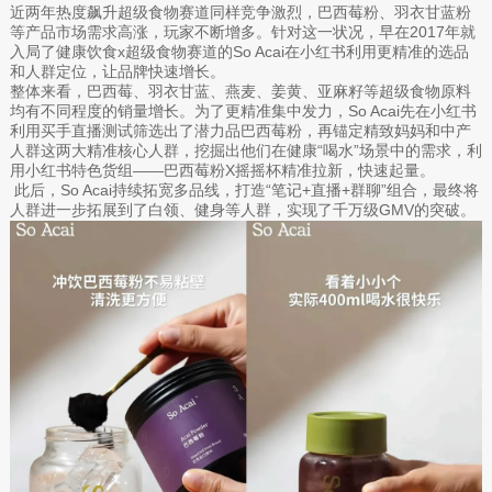
近两年热度飙升超级食物赛道同样竞争激烈，巴西莓粉、羽衣甘蓝粉
等产品市场需求高涨，玩家不断增多。针对这一状况，早在2017年就
入局了健康饮食x超级食物赛道的So Acai在小红书利用更精准的选品
和人群定位，让品牌快速增长。
整体来看，巴西莓、羽衣甘蓝、燕麦、姜黄、亚麻籽等超级食物原料
均有不同程度的销量增长。为了更精准集中发力，So Acai先在小红书
利用买手直播测试筛选出了潜力品巴西莓粉，再锚定精致妈妈和中产
人群这两大精准核心人群，挖掘出他们在健康“喝水”场景中的需求，利
用小红书特色货组——巴西莓粉X摇摇杯精准拉新，快速起量。
此后，So Acai持续拓宽多品线，打造“笔记+直播+群聊”组合，最终将
人群进一步拓展到了白领、健身等人群，实现了千万级GMV的突破。