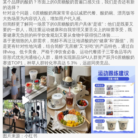
某个品牌的酸奶？市面上的0蔗糖酸奶普遍口感欠佳，我们是否还有新
的选择？
针对这个问题，0蔗糖酸奶商家常常会以减肥代餐、酸奶碗、漂亮饭等
大热场景为内容切入点，增加用户代入感。
但简醇更了解同一场景下的0蔗糖酸奶用户具体“是谁”：他们是既要又
要的一群人，既注重运动健康和自我管理又要舌尖上的味蕾享受，既
要健康无负担的科学饮食规划又要从食物中获得悦己体验……
基于更细致的人群需求，简醇不再泛泛地讲酸奶的“健康”和“颜值”，而
是更有针对性地沟通，结合简醇“无蔗糖”又“好吃”的产品特色，通过自
律vlog、低卡美食、严格干净饮食必备、运动代餐搭子三零食品等内
容形式优先沟通核心人群，最终实现新品SPU人群资产跃升0蔗糖酸奶
赛道TOP1，种草人群转化率高达 5.3% ，远超同类竞品。
图片来源：小红书