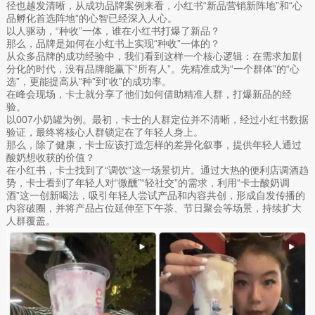
径也越发清晰，从成功品牌案例来看，小红书“新品营销新阵地”和“心
品孵化首选阵地”的心智已经深入人心。
以人驱动，“种收”一体，谁在小红书打爆了新品？
那么，品牌是如何在小红书上实现“种收”一体的？
从众多品牌的成功经验中，我们看到这样一个核心逻辑：在需求加剧
分化的时代，没有品牌能赢下“所有人”。先精准成为“一个群体”的“心
选”，更能提高从“种”到“收”的成功率。
在峰会现场，卡士就分享了他们如何借助精准人群，打爆新品的经
验。
以007小奶罐为例。最初，卡士的人群定位并不清晰，经过小红书数据
验证，最终将核心人群锁定在了年轻人身上。
那么，除了健康，卡士应该打造怎样的差异化叙事，提供年轻人通过
酸奶想收获的价值？
在小红书，卡士找到了“调饮”这一场景切片。通过大热的便利店调酒趋
势，卡士看到了年轻人对“微醺”“轻社交”的需求，利用“卡士酸奶调
酒”这一创新喝法，吸引年轻人尝试产品和内容共创，形成自发传播的
内容破圈，并将产品占位延伸至下午茶、节日聚会等场景，持续扩大
人群覆盖。