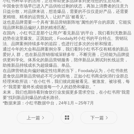
小红书种草学的活用，正在帮助更多品牌拿到更理想的生意结果。
中国食饮市场早已进入产品供给过剩的状态，再加上消费者的注意力
日益分散，对品牌来说，想造爆品，需要的不仅仅是好产品，还需要
更精细、精准的运营投入，让好产品“被看见”。
这也是品牌需要一个具有“新品营销新阵地”属性的平台的原因，它能实
现品牌和新品偏好人群的精准匹配。
在国内，小红书正是那个让用户”看见新品“的平台，我们看到无数新品
趋势在这里爆发。正因如此，Foodaily对小红书的平台特点、营销玩
法、品牌案例持续多年的追踪，也进行过多次的分析和报道。
通过今年的大会和品牌案例分享，我们看到小红书不仅有精准的新品
爱好人 群，也在新品营销领域深耕多年，不断完善，已经能为品牌提
供更科学化、体系化的新品营销服务，陪伴新品从测试到长线运营，
助推新品持续成长为超级爆品、单品。
在品牌营销走向偏好确定性结果的当下，Foodaily认为，小红书依然
是食饮品牌新品营销必不可少的阵地，正如小红书商业快消行业群总
经理米欧所说：“在小红书，我们彼此能被看见、被激发、被珍视，每
个“我需要“最终长成链接每一个人的趋势和爆款。”
未来，我们也期待看到食饮行业发掘更多需求空位，在小红书用“我需
要”找到新品到爆品的成长路径。
*数据来源：小红书数据中台，24年1月～25年7月
上一篇
下一篇