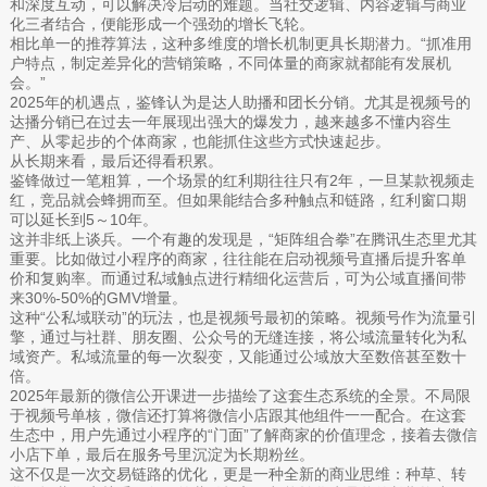
和深度互动，可以解决冷启动的难题。当社交逻辑、内容逻辑与商业
化三者结合，便能形成一个强劲的增长飞轮。
相比单一的推荐算法，这种多维度的增长机制更具长期潜力。“抓准用
户特点，制定差异化的营销策略，不同体量的商家就都能有发展机
会。”
2025年的机遇点，鉴锋认为是达人助播和团长分销。尤其是视频号的
达播分销已在过去一年展现出强大的爆发力，越来越多不懂内容生
产、从零起步的个体商家，也能抓住这些方式快速起步。
从长期来看，最后还得看积累。
鉴锋做过一笔粗算，一个场景的红利期往往只有2年，一旦某款视频走
红，竞品就会蜂拥而至。但如果能结合多种触点和链路，红利窗口期
可以延长到5～10年。
这并非纸上谈兵。一个有趣的发现是，“矩阵组合拳”在腾讯生态里尤其
重要。比如做过小程序的商家，往往能在启动视频号直播后提升客单
价和复购率。而通过私域触点进行精细化运营后，可为公域直播间带
来30%-50%的GMV增量。
这种“公私域联动”的玩法，也是视频号最初的策略。视频号作为流量引
擎，通过与社群、朋友圈、公众号的无缝连接，将公域流量转化为私
域资产。私域流量的每一次裂变，又能通过公域放大至数倍甚至数十
倍。
2025年最新的微信公开课进一步描绘了这套生态系统的全景。不局限
于视频号单核，微信还打算将微信小店跟其他组件一一配合。在这套
生态中，用户先通过小程序的“门面”了解商家的价值理念，接着去微信
小店下单，最后在服务号里沉淀为长期粉丝。
这不仅是一次交易链路的优化，更是一种全新的商业思维：种草、转