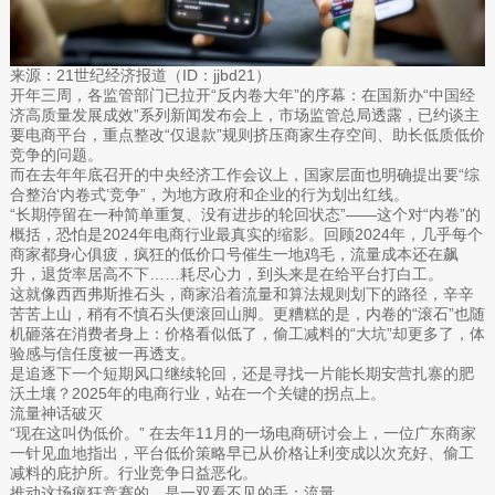
来源：21世纪经济报道（ID：jjbd21）
开年三周，各监管部门已拉开“反内卷大年”的序幕：在国新办“中国经
济高质量发展成效”系列新闻发布会上，市场监管总局透露，已约谈主
要电商平台，重点整改“仅退款”规则挤压商家生存空间、助长低质低价
竞争的问题。
而在去年年底召开的中央经济工作会议上，国家层面也明确提出要“综
合整治‘内卷式’竞争”，为地方政府和企业的行为划出红线。
“长期停留在一种简单重复、没有进步的轮回状态”——这个对“内卷”的
概括，恐怕是2024年电商行业最真实的缩影。回顾2024年，几乎每个
商家都身心俱疲，疯狂的低价口号催生一地鸡毛，流量成本还在飙
升，退货率居高不下……耗尽心力，到头来是在给平台打白工。
这就像西西弗斯推石头，商家沿着流量和算法规则划下的路径，辛辛
苦苦上山，稍有不慎石头便滚回山脚。更糟糕的是，内卷的“滚石”也随
机砸落在消费者身上：价格看似低了，偷工减料的“大坑”却更多了，体
验感与信任度被一再透支。
是追逐下一个短期风口继续轮回，还是寻找一片能长期安营扎寨的肥
沃土壤？2025年的电商行业，站在一个关键的拐点上。
流量神话破灭
“现在这叫伪低价。” 在去年11月的一场电商研讨会上，一位广东商家
一针见血地指出，平台低价策略早已从价格让利变成以次充好、偷工
减料的庇护所。行业竞争日益恶化。
推动这场疯狂竞赛的，是一双看不见的手：流量。