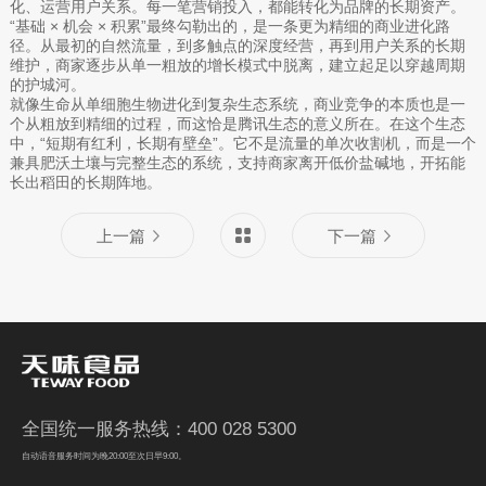
化、运营用户关系。每一笔营销投入，都能转化为品牌的长期资产。
“基础 × 机会 × 积累”最终勾勒出的，是一条更为精细的商业进化路
径。从最初的自然流量，到多触点的深度经营，再到用户关系的长期
维护，商家逐步从单一粗放的增长模式中脱离，建立起足以穿越周期
的护城河。
就像生命从单细胞生物进化到复杂生态系统，商业竞争的本质也是一
个从粗放到精细的过程，而这恰是腾讯生态的意义所在。在这个生态
中，“短期有红利，长期有壁垒”。它不是流量的单次收割机，而是一个
兼具肥沃土壤与完整生态的系统，支持商家离开低价盐碱地，开拓能
长出稻田的长期阵地。
上一篇
下一篇
全国统一服务热线：400 028 5300
自动语音服务时间为晚20:00至次日早9:00。