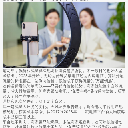
这两年，低价和流量算法规则捆绑得愈发密切。零一数科的创始人鉴
锋指出，2023年开始，无论是传统货架电商还是内容电商，算法分配
流量的标准都在一边倒向价格，低价成了获得流量的“万能钥匙”。
这种逻辑看似简单高效——只要稍有价格优势，商家就能换来自然流
量，省去投放费用。但商家很快发现，“免费午餐”没有通向繁荣，反而
迈入了恶性竞争深渊。
理想和现实的差距，源于两个盲区：
其一是流量大环境的变化。天风证券报告显示，随着电商平台用户规
模见顶，获客成本暴涨。从2017到2023年，主流电商平台的人均获客
成本已翻三倍以上。
平台吃不到肉，商家更只能喝风。多位商家观察到，这两年低价活动
频繁，对流量的拉动效果大不如前。“免费流量没有了”成为行业共识，