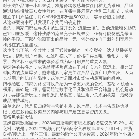
对于滋补品牌王小饵来说，跨越价格敏感与信任门槛尤为艰难。品牌
通过精准投放高知女性群体，在直播中展示原产地和工艺细节，成功
建立了用户信任，月GMV峰值攀升至500万元，客单价随之回暖。
从这些案例中可以发现几个共同的确定性：
首先，商家们都在寻找未被过度开发的“流量土壤”。当前流量增长趋势
已经明显放缓，这种残酷的流量竞争环境未变，低价可能仍然是最直
接的手段。而那些脱颖而出的品牌，无一例外都转向了新的消费场景
和潜在的流量洼地。
这也引出了第二个共性：善于通过IP联动、社交裂变、达人助播等新
玩法，撬动用户兴趣。在这种模式下，价格不再是唯一驱动力，场
景、内容和互动带来的体验感成为吸引用户的重要因素。
更深远的共性是，成功品牌将焦点放在了用户关系的沉淀上。相比短
时间内的流量爆发，越来越多商家更关注产品品质和用户体验。因为
长期用户的信任与黏性，或许才是面对市场波动最可靠的缓冲。
归根结底，商家的路径可以总结为一条更系统的公式：基础 × 机会 ×
积累。基础是土壤，需要通过数字化工具和流量平台铺垫；机会是动
力，要抓住新玩法；而积累则是根基，通过用户关系的构建，最终形
成品牌护城河。
简单来说，就是回归经营与营销本质，以产品、技术与供应链为基
础，通过多触点多类型的内容与用户建立更紧密的关系。
看得见的新大陆
艾媒咨询数据显示，2023年直播电商市场规模的增速仅为35.2%。与
之对比的是，2023年视频号的品牌商家入驻数量增长了281%，带货
GMV接近上一年的三倍。最新的微信公开课透露，2024年微信小店的