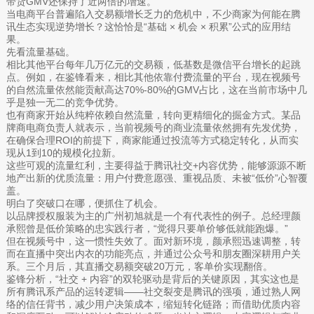
带货GMV还保持了近两倍的增速。
当电商平台普遍陷入交易额增长乏力的危机中，不少商家为何能在腾
讯生态实现逆势增长？这恰恰是“基础 × 机会 × 积累”公式的应用结
果。
先看流量基础。
相比其他平台每年几万亿元的交易额，低基数是微信平台增长的起跳
点。例如，在鉴锋看来，相比其他依靠付费流量的平台，现在视频号
的自然流量依然能贡献高达70%-80%的GMV占比，这在当前市场中几
乎是独一无二的竞争优势。
也有商家开始从纯粹依赖自然流量，转向更精细化的掘金方式。某品
牌商电商负责人就表示，当前视频号的商业流量依然拥有先发优势，
在确保合理ROI的前提下，商家能通过投流等方式稳定转化，从而实
现从1到10的规模化拉新。
这些可观的流量红利，主要得益于腾讯社交+内容优势，能够源源不断
地产出新的优质流量：用户付费意愿强、重视品质、未被“低价”心智覆
盖。
明白了突破口在哪，便抓住了机会。
以品牌授权服装为主的广州初旭就是一个有代表性的例子。总经理颜
承熙曾是低价策略的忠实践行者，“觉得只要单价够低就能跑爆。”
但在视频号中，这一惯性失效了。面对新环境，颜承熙迅速调整，转
而在直播中突出内衣的功能亮点，并通过公众号和朋友圈深耕用户关
系。三个月后，其直播交易额突破20万元，客单价实现翻倍。
鉴锋分析，“社交 + 内容”的双轮驱动是背后的关键原因，其实这也是
所有腾讯系产品的运转逻辑——社交裂变是腾讯的强项，通过熟人网
络的信任背书，减少用户决策成本，缩短转化链路；而借助优质内容