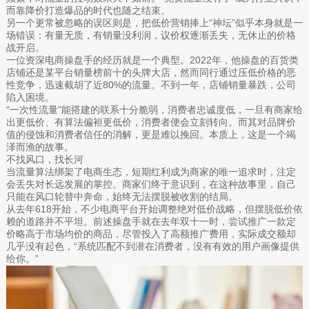
而靠降价打造爆品的时代也随之结束。
另一个更常被忽略的误区则是，把低价营销捧上“神坛”似乎本身就是一
场错误：有量无质，有销量没利润，议价权逐渐丢失，无休止的价格
战开启。
一位资深电商操盘手的经历就是一个典型。2022年，他操盘的百货类
店铺还是某平台销量榜前十的头牌大店，然而同行通过压低价格的恶
性竞争，迅速截胡了近80%的流量。不到一年，店铺销量暴跌，公司
陷入困境。
“一次性流量”能搭建的联系十分脆弱，消费者忠诚度低，一旦有商家给
出更低价、有算法偏袒更低价，消费者便会立刻转向。而其对品牌价
值的侵蚀和消费者信任的消解，更是难以挽回。本质上，这是一个竭
泽而渔的故事。
不找风口，找长河
当流量算法绑架了电商生态，短期红利成为商家的唯一追求时，注定
会丢失对长远发展的掌控。商家们终于意识到，在这种故事里，自己
只能在风口轮替中奔命，始终无法摆脱被收割的结局。
从去年618开始，不少电商平台开始调整绝对低价战略，但摆脱低价依
赖的道路并不平坦。前述操盘手就在去年双十一时，尝试推广一款定
价略高于市场均价的商品，尽管投入了高额推广费用，实际成交额却
几乎没有起色，“系统匹配不到潜在消费者，没有有效的用户画像提供
给你。”