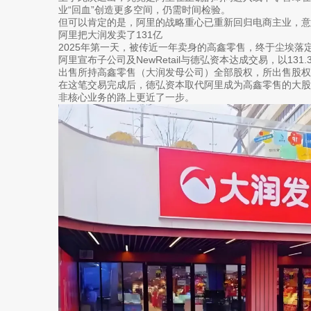
业“回血”创造更多空间，仍需时间检验。
但可以肯定的是，阿里的战略重心已重新回归电商主业，意
阿里把大润发卖了131亿
2025年第一天，被传近一年卖身的高鑫零售，终于尘埃落
阿里宣布子公司及NewRetail与德弘资本达成交易，以131
出售所持高鑫零售（大润发母公司）全部股权，所出售股权合
在这笔交易完成后，德弘资本取代阿里成为高鑫零售的大
非核心业务的路上更近了一步。