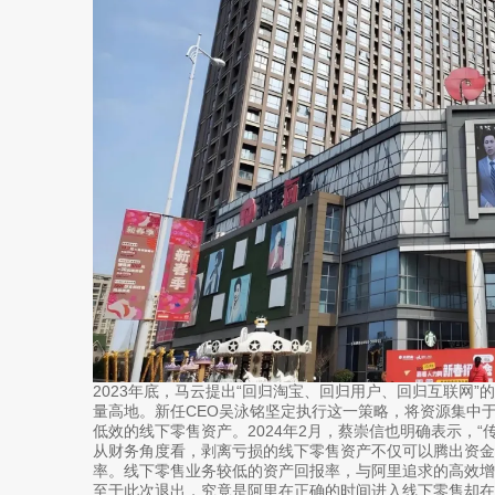
2023年底，马云提出“回归淘宝、回归用户、回归互联网
量高地。新任CEO吴泳铭坚定执行这一策略，将资源集中
低效的线下零售资产。2024年2月，蔡崇信也明确表示，“
从财务角度看，剥离亏损的线下零售资产不仅可以腾出资金
率。线下零售业务较低的资产回报率，与阿里追求的高效增
至于此次退出，究竟是阿里在正确的时间进入线下零售却