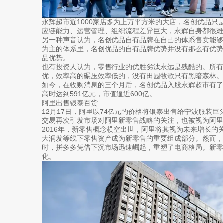
永辉超市近1000家店多为上万平方米的大店，名创优品只
应链能力、运营管理、组织流程差异巨大，永辉自身都很难
另一种声音认为，名创优品自有品牌在自己的体系售卖能
为主的体系里，名创优品的自有品牌优势并没有那么有优
品优势。
也有投资人认为，零售行业的优胜劣汰永远是残酷的。所
优，效率高的碾压效率低的，没有田园牧歌只有黑暗森林。
如今，在收购消息的三个月后，名创优品入股永辉超市有
高时达到591亿元，市值逼近600亿。
阿里出售银泰百货
12月17日，阿里以74亿元的价格将银泰出售给宁波服装
交易再次引发市场对阿里新零售战略的关注，也被视为阿里
2016年，新零售概念横空出世，阿里将其视为未来增长的
大润发等线下零售资产成为新零售的重要组成部分。然而
时，拼多多凭借下沉市场迅速崛起，重塑了电商格局。新
化。