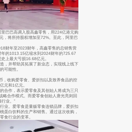
阿里巴巴高调入股高鑫零售，用224亿港元购
7亿港元，将所持股权增加至72%。至此，阿里巴
8财年至2023财年，高鑫零售的总销售营
013.15亿缩水到2024财年的725.67
现史上最大亏损16.68亿元。
改造，并帮助其拓展了新业态，实现线上线下
的可能性。
人民币，收购爱零食、爱折扣以及致养食品的控
6亿元和1亿元。
食的合作，表示爱零食及其创始人将成为三只
的战略合作模式。而爱零食创始人唐光亮则回
行业。”
料行业。爱零食是量贩零食连锁品牌，爱折扣
核桃蛋白饮料的生产和销售。通过这次收购，
零食行业的变革。