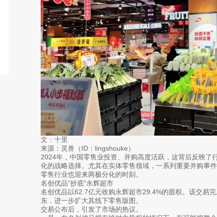
文：十里
来源：灵兽（ID：lingshouke）
2024年，中国零售业投资、并购高度活跃，这背后反映了
化的战略选择。尤其在实体零售领域，一系列重要并购事件
零售行业也迎来两极分化的时刻。
名创优品“抄底”永辉超市
名创优品以62.7亿元收购永辉超市29.4%的股权。该交
东，进一步扩大其线下零售版图。
交易公布后，引发了市场的热议。