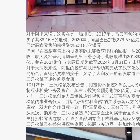
对于阿里来说，这实在是一场甩卖。2017年，马云率领的
买了其36.16%的股份。2020年，阿里巴巴加投279.5
巴对高鑫零售的总投资为503.57亿港元。
但阿里在高鑫零售上的投资实际未能收获理想的回报，从201
收、收入及经营利润均呈现出下滑态势，营收规模由2018财年的1
亿，并在2024财年（实际日期为截至2024年3月31日）出
对于大润发来说，阿里的投资与扶持帮助其完成了数字化
的融合。而德弘资本的接手，又给了大润发开辟新发展道路
三只松鼠下场收购零食店
10月29日，三只松鼠发布公告，拟投资不超过3.6亿元
制权或相关业务及资产。其中，投资金额分别为2亿元、0.
同时，三只松鼠创始人章燎原通过视频号正式官宣与爱零
松鼠的事业合伙人，并以“孙悟空和唐僧”的关系形容双方
应称，双方的合作目标一致，即“三足鼎立，三分天下，引领
从此次并购来看，三只松鼠选择的三家企业均属于食品饮
主打折扣零售连锁，而致养食品则专注于核桃基地建设及
三只松鼠意在整合供应链资源，拓展业务边界，并加速推动