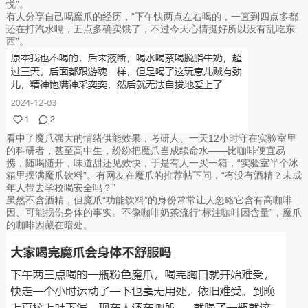
悦”。
有人分享自己喝魔爪的经历，“下午快两点左右喝的，一直到四点多都
还在打汽水嗝，五点多确实饿了，不过今天心情挺好所以没有乱吃东
西”。
看中了魔爪强大的情绪供能效果，考研人、一天12小时守在实验室里
的科研者，甚至高中生，纷纷把魔爪当成续命水——比咖啡便宜易
携，随喝随开，味道甜还见效快，于是有人一买一箱，“实验室半个冰
箱里摆满魔爪饮料”。有网友在魔爪的推荐帖下问，“有没有酒精？未成
年人带去学校喝安全吗？”
虽然不含酒精，但魔爪“功能饮料”的身份常常让人忽略它含有高咖啡
因、可能损伤身体的事实。不像咖啡奶茶流行“标注咖啡因含量”，魔爪
的咖啡因藏在暗处。