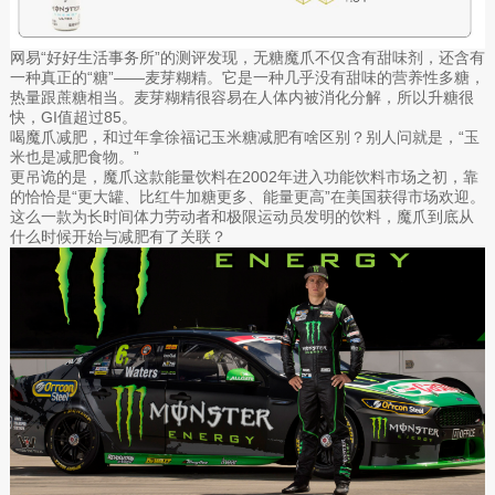
网易“好好生活事务所”的测评发现，无糖魔爪不仅含有甜味剂，还含有
一种真正的“糖”——麦芽糊精。它是一种几乎没有甜味的营养性多糖，
热量跟蔗糖相当。麦芽糊精很容易在人体内被消化分解，所以升糖很
快，GI值超过85。
喝魔爪减肥，和过年拿徐福记玉米糖减肥有啥区别？别人问就是，“玉
米也是减肥食物。”
更吊诡的是，魔爪这款能量饮料在2002年进入功能饮料市场之初，靠
的恰恰是“更大罐、比红牛加糖更多、能量更高”在美国获得市场欢迎。
这么一款为长时间体力劳动者和极限运动员发明的饮料，魔爪到底从
什么时候开始与减肥有了关联？