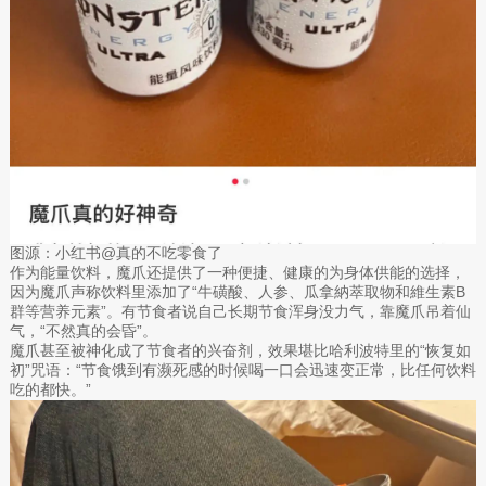
图源：小红书@真的不吃零食了
作为能量饮料，魔爪还提供了一种便捷、健康的为身体供能的选择，
因为魔爪声称饮料里添加了“牛磺酸、人参、瓜拿納萃取物和維生素B
群等营养元素”。有节食者说自己长期节食浑身没力气，靠魔爪吊着仙
气，“不然真的会昏”。
魔爪甚至被神化成了节食者的兴奋剂，效果堪比哈利波特里的“恢复如
初”咒语：“节食饿到有濒死感的时候喝一口会迅速变正常，比任何饮料
吃的都快。”