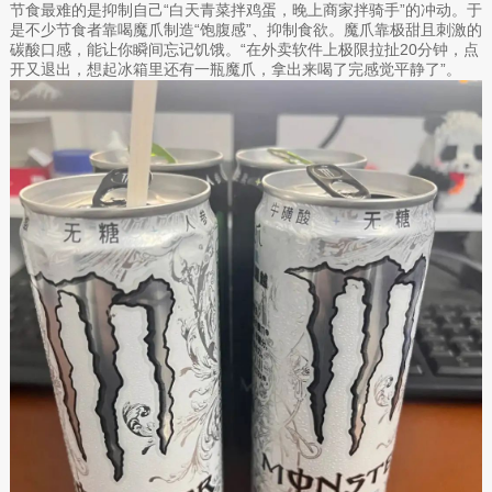
节食最难的是抑制自己“白天青菜拌鸡蛋，晚上商家拌骑手”的冲动。于
是不少节食者靠喝魔爪制造“饱腹感”、抑制食欲。魔爪靠极甜且刺激的
碳酸口感，能让你瞬间忘记饥饿。“在外卖软件上极限拉扯20分钟，点
开又退出，想起冰箱里还有一瓶魔爪，拿出来喝了完感觉平静了”。