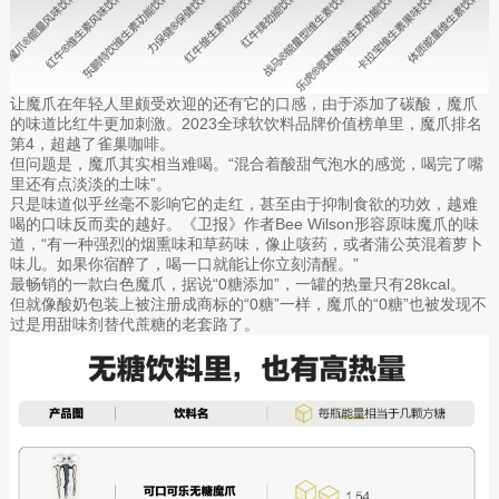
让魔爪在年轻人里颇受欢迎的还有它的口感，由于添加了碳酸，魔爪
的味道比红牛更加刺激。2023全球软饮料品牌价值榜单里，魔爪排名
第4，超越了雀巢咖啡。
但问题是，魔爪其实相当难喝。“混合着酸甜气泡水的感觉，喝完了嘴
里还有点淡淡的土味”。
只是味道似乎丝毫不影响它的走红，甚至由于抑制食欲的功效，越难
喝的口味反而卖的越好。《卫报》作者Bee Wilson形容原味魔爪的味
道，“有一种强烈的烟熏味和草药味，像止咳药，或者蒲公英混着萝卜
味儿。如果你宿醉了，喝一口就能让你立刻清醒。”
最畅销的一款白色魔爪，据说“0糖添加”，一罐的热量只有28kcal。
但就像酸奶包装上被注册成商标的“0糖”一样，魔爪的“0糖”也被发现不
过是用甜味剂替代蔗糖的老套路了。