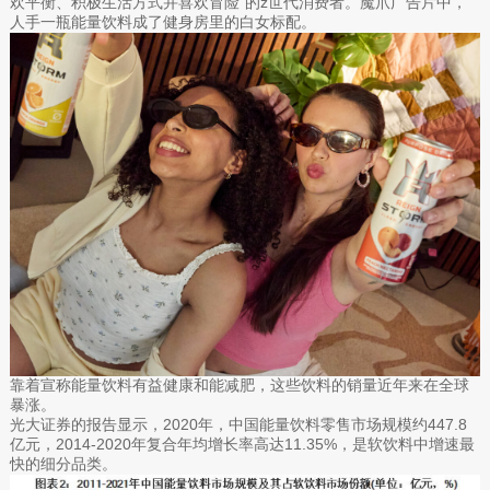
欢平衡、积极生活方式并喜欢冒险”的z世代消费者。魔爪广告片中，
人手一瓶能量饮料成了健身房里的白女标配。
靠着宣称能量饮料有益健康和能减肥，这些饮料的销量近年来在全球
暴涨。
光大证券的报告显示，2020年，中国能量饮料零售市场规模约447.8
亿元，2014-2020年复合年均增长率高达11.35%，是软饮料中增速最
快的细分品类。