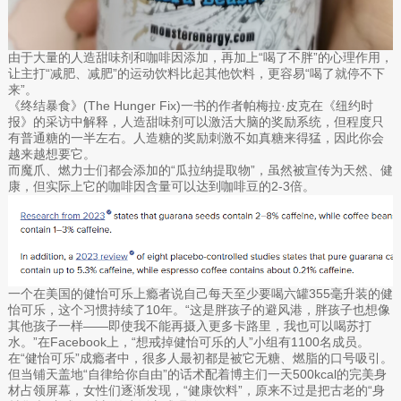
由于大量的人造甜味剂和咖啡因添加，再加上“喝了不胖”的心理作用，
让主打“减肥、减肥”的运动饮料比起其他饮料，更容易“喝了就停不下
来”。
《终结暴食》(The Hunger Fix)一书的作者帕梅拉·皮克在《纽约时
报》的采访中解释，人造甜味剂可以激活大脑的奖励系统，但程度只
有普通糖的一半左右。人造糖的奖励刺激不如真糖来得猛，因此你会
越来越想要它。
而魔爪、燃力士们都会添加的“瓜拉纳提取物”，虽然被宣传为天然、健
康，但实际上它的咖啡因含量可以达到咖啡豆的2-3倍。
一个在美国的健怡可乐上瘾者说自己每天至少要喝六罐355毫升装的健
怡可乐，这个习惯持续了10年。“这是胖孩子的避风港，胖孩子也想像
其他孩子一样——即使我不能再摄入更多卡路里，我也可以喝苏打
水。”在Facebook上，“想戒掉健怡可乐的人”小组有1100名成员。
在“健怡可乐”成瘾者中，很多人最初都是被它无糖、燃脂的口号吸引。
但当铺天盖地“自律给你自由”的话术配着博主们一天500kcal的完美身
材占领屏幕，女性们逐渐发现，“健康饮料”，原来不过是把古老的“身