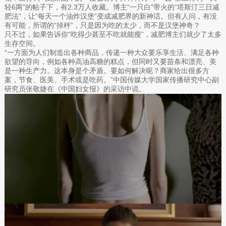
轻6两”的帖子下，有2.3万人收藏。博主“一只白”带火的“塔斯汀三日减
肥法”，让“每天一个油炸汉堡”变成减肥界的新神话。但有人问，有没
有可能，所谓的“掉秤”，只是因为吃的太少，而不是汉堡神奇？
只不过，如果告诉你“吃得少甚至不吃就能瘦”，减肥博主们就少了太多
生存空间。
“一方面为人们制造出各种商品，传递一种大众要乐享生活、满足各种
欲望的导向，例如各种高油高糖的糕点，但同时又要苗条和漂亮、美
是一种生产力。这本身是个矛盾。要如何解决呢？商家给出很多方
案，节食、医美、手术或是吃药。”中国传媒大学国家传播研究中心副
研究员张敬婕在《中国妇女报》的采访中说。