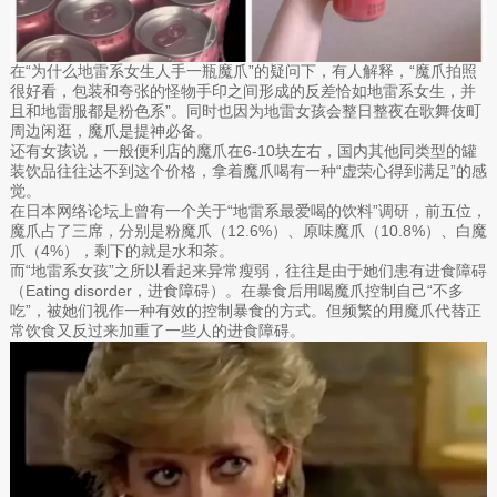
在“为什么地雷系女生人手一瓶魔爪”的疑问下，有人解释，“魔爪拍照
很好看，包装和夸张的怪物手印之间形成的反差恰如地雷系女生，并
且和地雷服都是粉色系”。同时也因为地雷女孩会整日整夜在歌舞伎町
周边闲逛，魔爪是提神必备。
还有女孩说，一般便利店的魔爪在6-10块左右，国内其他同类型的罐
装饮品往往达不到这个价格，拿着魔爪喝有一种“虚荣心得到满足”的感
觉。
在日本网络论坛上曾有一个关于“地雷系最爱喝的饮料”调研，前五位，
魔爪占了三席，分别是粉魔爪（12.6%）、原味魔爪（10.8%）、白魔
爪（4%），剩下的就是水和茶。
而“地雷系女孩”之所以看起来异常瘦弱，往往是由于她们患有进食障碍
（Eating disorder，进食障碍）。在暴食后用喝魔爪控制自己“不多
吃”，被她们视作一种有效的控制暴食的方式。但频繁的用魔爪代替正
常饮食又反过来加重了一些人的进食障碍。