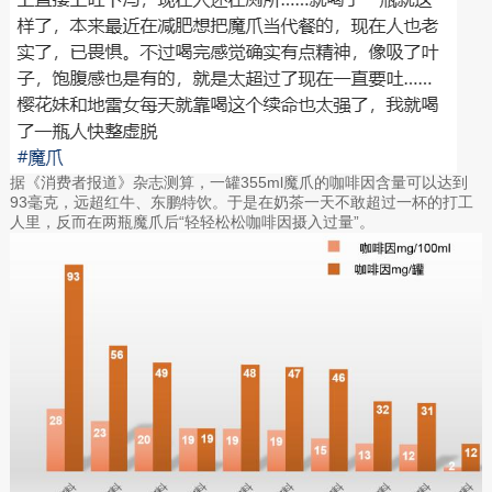
据《消费者报道》杂志测算，一罐355ml魔爪的咖啡因含量可以达到
93毫克，远超红牛、东鹏特饮。于是在奶茶一天不敢超过一杯的打工
人里，反而在两瓶魔爪后“轻轻松松咖啡因摄入过量”。