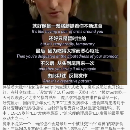
伴随着大批年轻女孩将“ed”作为生活方式效仿，魔爪减肥法也开始走
红。在社交媒体上，诸如“瘦了18斤ed妹一天吃什么”、“模仿ed妹吃一
天可以瘦多少”之类的指导贴里，魔爪饮料总是被排在食谱第一位。
研究显示，国内青少年女性为“ED”主要发病群体，进食障碍患者对于
身材变胖的恐惧很极端，自我评价常受身材及体重变化而影响。其
中，15-19岁的“ED”发病率最高，“追求瘦的理想是‘ED’发展的最重要
驱动力之一。”
魔爪不是第一个，当然也不会是最后一个被社交平台“造神”的减肥食
物：三得利乌龙茶配牛奶一度被誉为“掉秤神方”，一篇“靠三得利一天