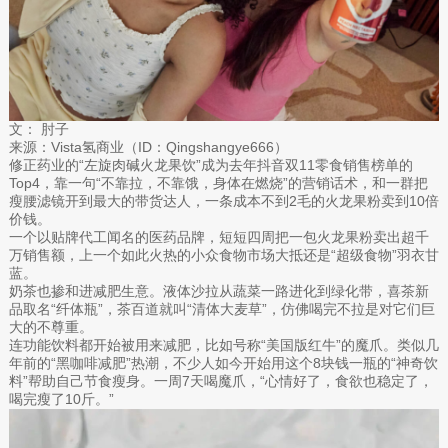
文： 肘子
来源：Vista氢商业（ID：Qingshangye666）
修正药业的“左旋肉碱火龙果饮”成为去年抖音双11零食销售榜单的
Top4，靠一句“不靠拉，不靠饿，身体在燃烧”的营销话术，和一群把
瘦腰滤镜开到最大的带货达人，一条成本不到2毛的火龙果粉卖到10倍
价钱。
一个以贴牌代工闻名的医药品牌，短短四周把一包火龙果粉卖出超千
万销售额，上一个如此火热的小众食物市场大抵还是“超级食物”羽衣甘
蓝。
奶茶也掺和进减肥生意。液体沙拉从蔬菜一路进化到绿化带，喜茶新
品取名“纤体瓶”，茶百道就叫“清体大麦草”，仿佛喝完不拉是对它们巨
大的不尊重。
连功能饮料都开始被用来减肥，比如号称“美国版红牛”的魔爪。类似几
年前的“黑咖啡减肥”热潮，不少人如今开始用这个8块钱一瓶的“神奇饮
料”帮助自己节食瘦身。一周7天喝魔爪，“心情好了，食欲也稳定了，
喝完瘦了10斤。”