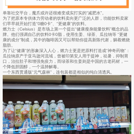
单靠社交平台，魔爪或许还很难变成实打实的“减肥水”。
为了把原本专供体力劳动者的饮料卖向更广泛的人群，功能饮料卖家
们早早就开始打造“0糖0卡”、“更健康”的饮料。
燃力士（Celsius）是市场上第一个提出“健康瘦身能量饮料”概念的品
牌。他们强调自己的饮料0卡0脂，使用生姜、绿茶、瓜拉纳等 “更健
康的成分”制成，其中的咖啡因又可以帮助你提高新陈代谢，躺着燃烧
脂肪。
为了让“健康”的形象深入人心，燃力士更是把原料打造成“神奇药物”：
瓜拉纳原产于亚马逊河流域，曾被印第安人用于提神，祛暑，抑制胃
口，治拉肚子和增强免疫力，而绿茶和生姜则是中国的古老药材，一
个降低胆固醇，一个温肺解毒。
一个东西贯通版“元气森林”，连包装都是相似的纯白清透风。