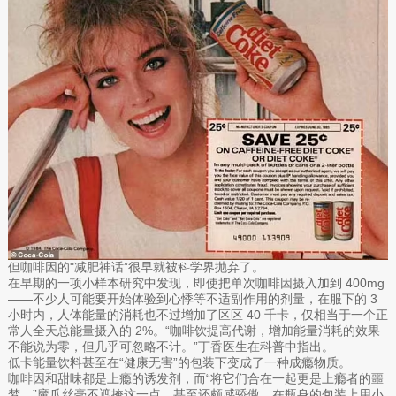
但咖啡因的"减肥神话”很早就被科学界抛弃了。
在早期的一项小样本研究中发现，即使把单次咖啡因摄入加到 400mg
——不少人可能要开始体验到心悸等不适副作用的剂量，在服下的 3
小时内，人体能量的消耗也不过增加了区区 40 千卡，仅相当于一个正
常人全天总能量摄入的 2%。“咖啡饮提高代谢，增加能量消耗的效果
不能说为零，但几乎可忽略不计。”丁香医生在科普中指出。
低卡能量饮料甚至在“健康无害”的包装下变成了一种成瘾物质。
咖啡因和甜味都是上瘾的诱发剂，而“将它们合在一起更是上瘾者的噩
梦。”魔爪丝毫不遮掩这一点，甚至还颇感骄傲，在瓶身的包装上用小