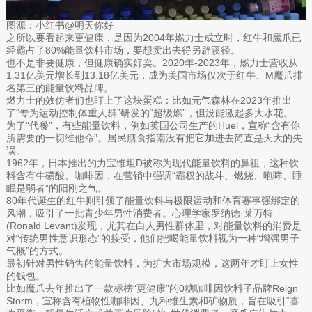
图源：小红书@明天你好
之所以要看起来更健康，是因为2004年燃力士成立时，红牛和魔爪已
经霸占了80%能量饮料市场，要想卖出去得另辟蹊径。
也不是非要健康，但健康确实好卖。2020年-2023年，燃力士营收从
1.31亿美元增长到13.18亿美元，成为美国市场仅次于红牛、M魔爪排
名第三的能量饮料品牌。
燃力士的效仿者们也盯上了这块蛋糕：比如元气森林在2023年推出
了“专为运动控制体重人群”研发的“超级燃”，但没能激起多大水花。
为了“代餐”，有些能量饮料，例如英国公司生产的Huel，宣称“含有你
所需要的一切维他命”。居民膳食指南没有把它加进去简直是天大的失
误。
1962年，日本推出的力宝维坦D被称为现代能量饮料的鼻祖，这种饮
料含有牛磺酸、咖啡因，在营销中强调“霸权的战斗、燃烧、咆哮、睡
眠是弱者”的阳刚之气。
80年代诞生的红牛则引领了能量饮料与极限运动和体育赛事强绑定的
风潮，吸引了一批青少年男性消费者。心理学家罗纳德·莱万特
(Ronald Levant)发现，尤其在白人男性群体里，对能量饮料的消费是
对“传统男性意识形态”的接受，他们把喝能量饮料视为一种“增强男子
气概”的方式。
最初针对男性销售的能量饮料，为扩大市场规模，这两年才盯上女性
的钱包。
比如魔爪去年推出了一款标榜“更健康”的0糖咖啡因饮料子品牌Reign
Storm，宣称含有植物性咖啡因、九种维生素和矿物质，旨在吸引“喜