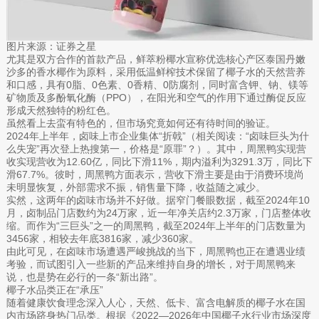
图片来源：证券之星
尤其是双方合作的首款产品，鲜萃粉椰水宣称优选核心产区泰国丹嫩
沙多的香水椰作为原料，采用低温鲜榨技术保留了椰子水的天然营养
和口感，具有0脂、0色素、0香精、0防腐剂，同时富含钾、钠、镁等
矿物质及多酚氧化酶（PPO），在阳光和空气的作用下通过酶促反应
形成天然独特的粉红色。
虽然看上去蛮有特色的，但市场究竟如何还有待时间的验证。
2024年上半年，卤味上市企业集体“折戟”（相关阅读：“卤味巨头为什
么失宠”再次登上热搜第一，价格是“原罪”？）。其中，周黑鸭实现营
收实现营收为12.60亿，同比下滑11%，期内溢利为3291.3万，同比下
滑67.7%。彼时，周黑鸭方面表示，营收下滑主要是由于消费环境尚
未明显恢复，外部需求不振，销售量下降，收益随之减少。
实然，这两年的卤味市场并不好做。据窄门餐眼数据，截至2024年10
月，卤制品门店数约为24万家，近一年净关店约2.3万家，门店整体收
缩。而作为“三巨头”之一的周黑鸭，截至2024年上半年的门店数量为
3456家，相较去年底3816家，减少360家。
由此可见，在卤味市场遭遇严峻挑战的当下，周黑鸭也正在遭遇业绩
考验，而试图引入一些新的产品来维持自身的增长，对于周黑鸭来
说，也是势在必行的一条“新出路”。
椰子水品类正在“承压”
随着健康饮食理念深入人心，天然、低卡、富含电解质的椰子水在国
内市场跻身热门品类。根据《2022—2026年中国椰子水行业市场深度