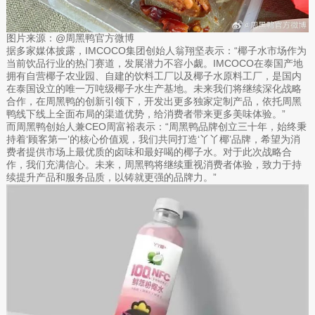
图片来源：@周黑鸭官方微博
据多家媒体披露，IMCOCO集团创始人翁翔坚表示：“椰子水市场作为
当前饮品行业的热门赛道，发展潜力不容小觑。IMCOCO在泰国产地
拥有自营椰子农业园、自建的饮料工厂以及椰子水原料工厂，是国内
在泰国设立的唯一万吨级椰子水生产基地。未来我们将继续深化战略
合作，在周黑鸭的创新引领下，开发出更多独家定制产品，依托周黑
鸭线下线上全面布局的渠道优势，给消费者带来更多美味体验。”
而周黑鸭创始人兼CEO周富裕表示：“周黑鸭品牌创立三十年，始终秉
持着‘顾客第一’的核心价值观，我们共同打造‘丫丫椰’品牌，希望为消
费者提供市场上最优质的卤味和最好喝的椰子水。对于此次战略合
作，我们充满信心。未来，周黑鸭将继续重视消费者体验，致力于持
续提升产品和服务品质，以铸就更强的品牌力。”