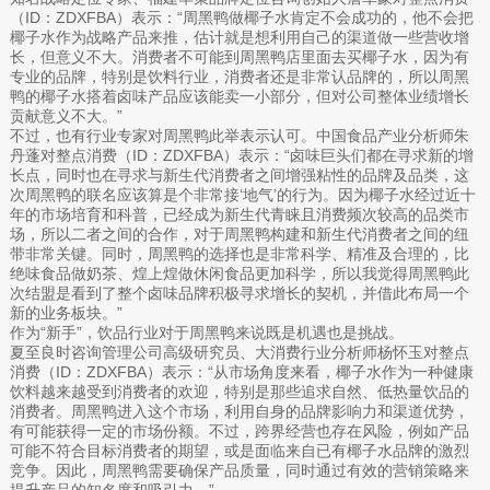
（ID：ZDXFBA）表示：“周黑鸭做椰子水肯定不会成功的，他不会把
椰子水作为战略产品来推，估计就是想利用自己的渠道做一些营收增
长，但意义不大。消费者不可能到周黑鸭店里面去买椰子水，因为有
专业的品牌，特别是饮料行业，消费者还是非常认品牌的，所以周黑
鸭的椰子水搭着卤味产品应该能卖一小部分，但对公司整体业绩增长
贡献意义不大。”
不过，也有行业专家对周黑鸭此举表示认可。中国食品产业分析师朱
丹蓬对整点消费（ID：ZDXFBA）表示：“卤味巨头们都在寻求新的增
长点，同时也在寻求与新生代消费者之间增强粘性的品牌及品类，这
次周黑鸭的联名应该算是个非常接‘地气’的行为。因为椰子水经过近十
年的市场培育和科普，已经成为新生代青睐且消费频次较高的品类市
场，所以二者之间的合作，对于周黑鸭构建和新生代消费者之间的纽
带非常关键。同时，周黑鸭的选择也是非常科学、精准及合理的，比
绝味食品做奶茶、煌上煌做休闲食品更加科学，所以我觉得周黑鸭此
次结盟是看到了整个卤味品牌积极寻求增长的契机，并借此布局一个
新的业务板块。”
作为“新手”，饮品行业对于周黑鸭来说既是机遇也是挑战。
夏至良时咨询管理公司高级研究员、大消费行业分析师杨怀玉对整点
消费（ID：ZDXFBA）表示：“从市场角度来看，椰子水作为一种健康
饮料越来越受到消费者的欢迎，特别是那些追求自然、低热量饮品的
消费者。周黑鸭进入这个市场，利用自身的品牌影响力和渠道优势，
有可能获得一定的市场份额。不过，跨界经营也存在风险，例如产品
可能不符合目标消费者的期望，或是面临来自已有椰子水品牌的激烈
竞争。因此，周黑鸭需要确保产品质量，同时通过有效的营销策略来