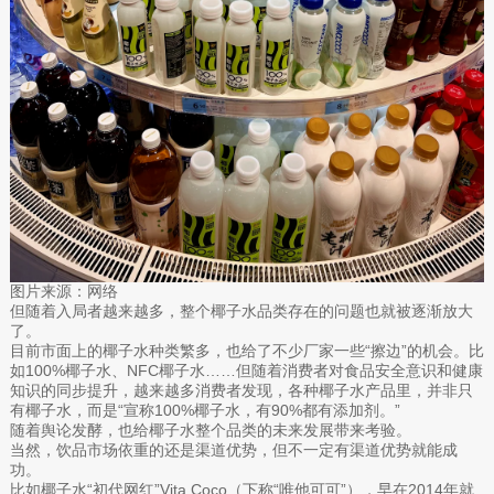
图片来源：网络
但随着入局者越来越多，整个椰子水品类存在的问题也就被逐渐放大
了。
目前市面上的椰子水种类繁多，也给了不少厂家一些“擦边”的机会。比
如100%椰子水、NFC椰子水……但随着消费者对食品安全意识和健康
知识的同步提升，越来越多消费者发现，各种椰子水产品里，并非只
有椰子水，而是“宣称100%椰子水，有90%都有添加剂。”
随着舆论发酵，也给椰子水整个品类的未来发展带来考验。
当然，饮品市场依重的还是渠道优势，但不一定有渠道优势就能成
功。
比如椰子水“初代网红”Vita Coco（下称“唯他可可”），早在2014年就