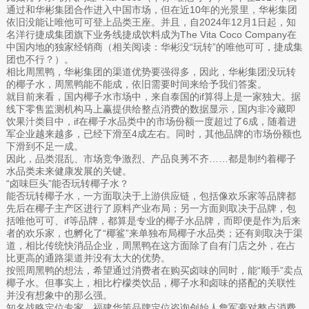
通过和华彬集团合作进入中国市场，但在近10年的光景里，华彬集团
依旧没能让唯他可可登上品类王座。并且，自2024年12月1日起，知
名洋行捷成集团旗下业务线捷成饮料成为The Vita Coco Company在
中国内地的独家经销商（相关阅读：华彬没“玩转”的唯他可可，捷成集
团也不行？）。
相比周黑鸭，华彬集团的渠道优势要强得多，因此，华彬集团没玩转
的椰子水，周黑鸭能不能成，依旧需要时间来给予我们答案。
就目前来看，国内椰子水市场中，来自泰国的if算得上是一家独大。据
线下零售监测机构马上赢提供给整点消费的数据显示，国内非冷藏即
饮果汁类目中，if在椰子水品类中的市场份额一度超过了6成，随着进
军企业越来越多，已经下滑至4成左右。同时，其他品牌的市场份额也
下滑到不足一成。
因此，品类混乱、市场竞争激烈、产品良莠不齐……都是制约着椰子
水品类未来健康发展的关键。
“卤味巨头”能否玩转椰子水？
能否玩转椰子水，一方面取决于上游供应链，包括像欢乐家等品牌都
先后在椰子主产区进行了原料产业布局；另一方面则取决于品牌，包
括唯他可可、if等品牌，都算是专业的椰子水品牌，而即便是作为后来
者的欢乐家，也孵化了“椰鲨”来单独布局椰子水品类；还有则取决于渠
道，相比传统快消品企业，周黑鸭在这方面除了自有门店之外，在占
比更高的通路渠道并没有太大的优势。
按照周黑鸭的想法，希望通过消费者在购买卤味的同时，能“顺手”卖点
椰子水。但事实上，相比柠檬类饮品，椰子水和卤味的搭配的关联性
并没有想象中的那么强。
知名战略定位专家、福建华策品牌定位咨询创始人詹军豪对整点消费