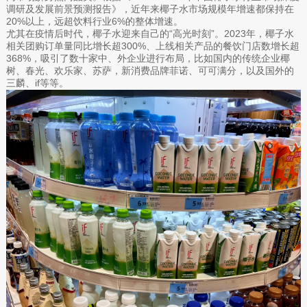
调研及发展前景预测报告》，近年来椰子水市场规模年增速都保持在
20%以上，远超饮料行业6%的整体增速。
尤其在疫情后时代，椰子水迎来自己的“高光时刻”。2023年，椰子水
相关团购订单量同比增长超300%、上线相关产品的餐饮门店数增长超
368%，吸引了数十家中、外企业进行布局，比如国内的传统企业椰
树、春光、欢乐家、苏萨，新消费品牌菲诺、可可满分，以及国外的
三麟、if等等。