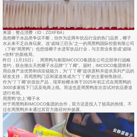
来源：整点消费（ID：ZDXFBA）
虽然椰子水品类争议不断，但作为近两年饮品行业的热门品类，椰子
水从来不乏自身玩家。连“卤味三巨头”之一的周黑鸭国际控股有限公司
（下称“周黑鸭”）也想借椰子水进军饮品行业，与主营业务形成“卤味
+饮料”的新格局。
昨日（1月15日），周黑鸭与泰国IMCOCO集团在公司总部举行战略
签约，联合推出天然椰子水品牌“丫丫椰”。届时，IMCOCO集团将利
用自身产业优势和供应链能力，为“丫丫椰”提供原料并提供系列产品的
研发支持，而周黑鸭门店和渠道将成为“丫丫椰”的主要销售路径。
作为“丫丫椰”的首款产品，现萃粉椰水将于2025年初正式在周黑鸭的
3000多家线下门店及电商上线。而这也是周黑鸭首次尝试对饮品赛道
进行布局。
周黑鸭“饮上”椰子水
对于周黑鸭和IMCOCO集团的合作，双方还是投入了较高的热情。不
过在周黑鸭并未通过其官方路径对外披露。