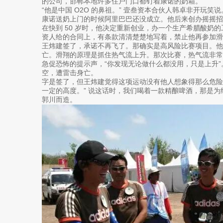
的公司，邯郸本地许多住户门口都钉着康诺的奶箱。
“他是中国 O2O 的鼻祖。” 壹叁资本合伙人韩卓非开玩笑
康诺送奶上门的时候阿里巴巴还没成立。他后来创办摇摇招
在快到 50 岁时，他决定重新创业，办一个生产希腊酸奶
资人给的合同上，有条款清清楚楚地写着，禁止他再参加滑
王炜建签了，承诺不再飞了。那确实是高风险比赛项目。他
亡。滑翔的原理是抓住热气流上升。那次比赛，热气流非
急促恐怖的提示声，“你发现无论做什么都没用，只是上升
空，遭雷击身亡。
字是签了，但王炜建觉得这项运动没有他人想象得那么危险。
一定的高度。” 说这话时，我们喝着一款精酿啤酒，那是为纪
郭川而造。