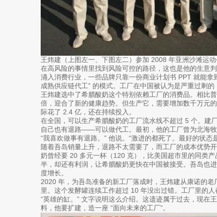
王炜建（上图左一、下图左二）参加 2008 年亚洲沙滩运
在高风险的事情里找到风险可控的路径，这也是他的生意判断
涌入消费行业，一些品牌只靠一份商业计划书 PPT 就能拿
成熟供应链代工” 的模式。工厂在中国被认为是严重过剩的，
王炜建选中了希腊酸奶这个特别依赖工厂的消费品。相比
倍，迎合了新的健康趋势。但生产它，需要增加数千万元的专
际花了 2.4 亿，还在持续投入。
在全国，可以生产希腊酸奶的工厂流水线不超过 5 个。建
自己也有退路——可以做代工。最初，他的工厂曾为北海牧
“我喜欢做事有退路。” 他说。“激进的都死了。最好的状态
随着吾岛销量上升，退路不太需要了，而工厂的成本优势
奶曾经要 20 多元一杯（120 克），比美国超市里的同
半，却还有利润，让希腊酸奶更快在中国被接受。吾岛也进了
度增长。
2020 年，为吾岛准备的新工厂落成时，王炜建从康诺的
里。这个发酵罐连续工作超过 10 年没出过错。工厂里的
“英雄的缸。” 文字说明这么介绍。这遗迹属于过去，现在
料，他要扩建，造一座 “面向未来的工厂”。