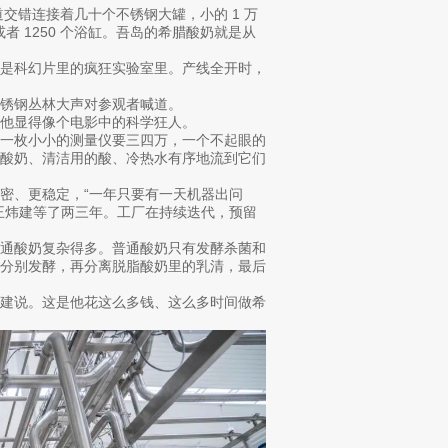
道交错连接着几十个不锈钢大罐，小的 1 万
或者 1250 个浴缸。吾岛的希腊酸奶就是从
而是科幻片里的疯狂实验室里。产线全开时，
不锈钢丛林大声对参观者喊道。
他显得像个电影中的科学狂人。
。一枚小小的测量仪要三四万，一个不起眼的
、酸奶、清洁用的酸、冷热水有序地流到它们
密、更稳定，“一年只要有一天机器出问
王炜建等了两三年。工厂在持续迭代，预留
普通酸奶复杂得多。普通酸奶只有发酵杀菌和
，分别发酵，再分离脱脂酸奶里的乳清，最后
炜建说。这是他花这么多钱、这么多时间做希