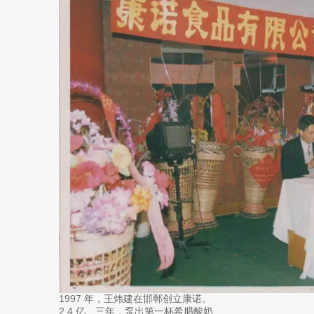
1997 年，王炜建在邯郸创立康诺。
2.4 亿、三年，泵出第一杯希腊酸奶