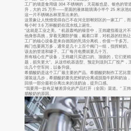
工厂的墙是食用级 304 不锈钢的，天花板也是。银色的管
升，大的 25 万升——里面的液体能填满小半个 25 米泳池
这一片不锈钢丛林里泵出来的。
这景象让人恍惚觉得自己不在河北邯郸郊区的一家工厂，
每小时 3.6 万杯酸奶在流水线上诞生。
“这就是工业之美。” 机器轰鸣的噪音中，王炜建指着这片
他身形高挑，穿着无菌防护服，戴着口罩，对机器的狂热让
工厂的核心设备是来自德国的乳清分离机，价值一千多万
阀门也要两万多，通常是几十上百个阀门一组，指挥鲜奶
该去的管道和罐子。工厂每月电费就要几十万。
所有核心生产设备，王炜建只买进口的、顶级的，它们更精
题，损失更大”。从这些机器选型、预定到送到工厂投产，
出几个空车间，以备升级。
希腊酸奶是这个工厂最主要的产品。希腊酸奶制作工艺比
灌装这几步，希腊酸奶要先把鲜奶分离成脱脂牛奶和奶油
回填一部分最初分离出来的淡奶油，提升口感。
“我要用一款有足够差异化的产品打开（全国）渠道。” 王
腊酸奶的原因。