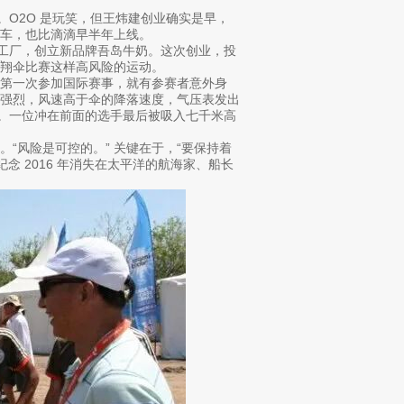
说。O2O 是玩笑，但王炜建创业确实是早，
车，也比滴滴早半年上线。
的工厂，创立新品牌吾岛牛奶。这次创业，投
翔伞比赛这样高风险的运动。
第一次参加国际赛事，就有参赛者意外身
常强烈，风速高于伞的降落速度，气压表发出
”。一位冲在前面的选手最后被吸入七千米高
“风险是可控的。” 关键在于，“要保持着
念 2016 年消失在太平洋的航海家、船长