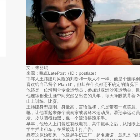
文：朱丽琨
来源：晚点LatePost（ID：postlate）
邯郸人王炜建对风险的判断和一般人不一样。他是个连续创业者
喜欢给自己留个 Plan B”，但却在什么都还不确定的情况下
他还是一位滑翔伞专业运动员，参加过亚洲沙滩运动会、
他连续创业生涯中间突然岔出去的几年，每天睁眼就背着 2
山上训练、比赛。
王炜建身型瘦削、身量高，言语温和，总是带着一点笑意。
靴，让他看起来像个演奏家或者马术运动员。滑翔伞运动员
发、皮肤晒得黝黑，像一个流浪摇滚乐手。
早年，他给人上门装过有线电视，高中辍学之后，从报纸
学生拦出租车，在后玻璃上打广告。
靠着这原始积累，他建起牛奶工厂，起名康诺，意思是 “健