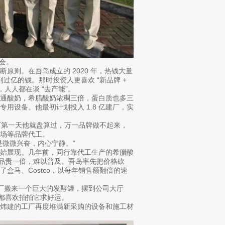
动会。
原则。在吾岛成立的 2020 年，热钱大量
到过亿的钱。那时投资人更喜欢 “新品牌 +
人人都在谈 “去产能”。
普通酸奶，希腊酸奶浓稠三倍，蛋白质也多三
用设备。他最初计划投入 1.8 亿建厂，实
厂第一天他就盘算过，万一品牌做不起来，
场等品牌代工。
是微微兴奋，内心宁静。”
开始展现。几年前，同行靠代工生产的希腊酸
类产品贵一倍，难以普及。吾岛率先把价格砍
盒马、Costco，以每年销售额翻倍的速
老厂搬来一个巨大的发酵罐，摆到公司大厅
人都喜欢拍拍它求好运。
王炜建的工厂再度堆满新采购的设备和施工材