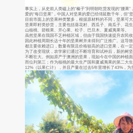
事实上，从史前人类磕上的“榛子”到明朝吃货发现的“腰果”
爱的“每日坚果”，中国人对坚果的爱已经绵延数千年，但“
目前市面上的坚果种类繁多，根据原材料的不同，坚果可
坚果即籽类炒货，主要包括葵花籽、西瓜子、南瓜子、花
山核桃、碧根果、开心果、松子、巴旦木、夏威夷果等。
虽然坚果在我国不乏种植区域，但由于我国快速提升农民
因此种植周期长达十年的坚果树并未得到广泛推广。这导
都主要依赖进口，数量有限且价格较高的进口坚果，在一定
为了改变现状，农学家们通过不断培育和试种后，新的树
不断壮大。例如原产于澳洲的坚果，现如今在中国的种植面
而位列第三；作为核桃的最大生产国和夏威夷果的第二大生
12%（以果仁计），并且产量在过去5年里增长了43%，