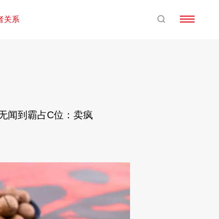
者关系
默无闻到霸占C位：卖疯