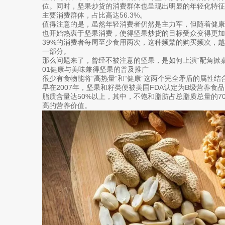
位。同时，坚果炒货的消费群体也呈现出明显的年轻化特征，
主要消费群体，占比高达56.3%。
值得注意的是，虽然年轻消费者仍然是主力军，但随着健康理
也开始热衷于坚果消费，使得坚果炒货的目标受众变得更加
39%的消费者每周至少食用两次，这种频繁的购买频次，
一部分。
那么问题来了，曾经不被注意的坚果，是如何上演“配角掀桌
01健康与美味兼得坚果的普及推广
很少有食物能将“高热量”和“健康”这两个完全矛盾的属性
早在2007年，坚果和籽类便被美国FDA认定为B级营养
脂质含量达50%以上，其中，不饱和脂肪占总脂质总量的7
高的营养价值。