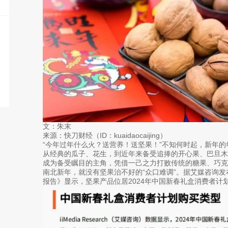
文：朱末
来源：快刀财经（ID：kuaidaocaijing）
“今年过年什么火？送营养！送坚果！”不知何时起，新年的
从经典的瓜子、花生，到近年来备受追捧的开心果、巴旦
成为备受瞩目的主角，凭借一己之力打败传统的糖果、巧克
南北新年，就没有坚果治不好的“众口难调”。据艾媒咨询发
报告》显示，坚果产品位居2024年中国新春礼盒消费者计划