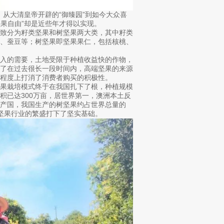
，从大清皇帝开辟的“御臻园”到如今大众喜
坚果自由”却是近些年才得以实现。
大致分为籽类坚果和树坚果两大类，其中籽类
生、蚕豆等；树坚果即坚果果仁，包括核桃、
收入的需要，土地受限于种植收益快的作物，
致了在过去很长一段时间内，高端坚果的来源
程度上打消了消费者购买的积极性。
坚果栽培模式终于在我国扎下了根，种植规模
积已达300万亩，居世界第一，澳洲本土反
产国，我国生产的树坚果约占世界总量的
为坚果行业的繁盛打下了坚实基础。