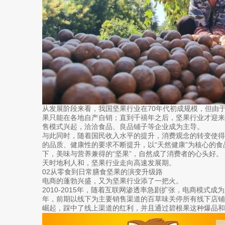
从发展阶段来看，我国坚果行业在70年代初成规模，但由
果只能在各地自产自销；直到千禧年之后，坚果行业才迎
售模式兴起，洽洽食品、良品铺子等企业成为主导。
与此同时，随着国民收入水平的提升，消费观念的转变使
的品质、健康性的要求不断提升，以“天然健康”为核心的
下，美味与营养兼得的“坚果”，自然成了消费者的心头好。
天时地利人和，坚果行业走向高速发展期。
02从零食到日常膳食坚果的演变升级路
电商的蓬勃兴盛，又为坚果行业添了一把火。
2010-2015年，随着互联网渗透率急剧扩张，电商模式成
年，前期以线下为主要销售渠道的百草味关停所有线下店铺，
崛起，踩中了线上渠道的红利，并且通过碧根果这种爆品和