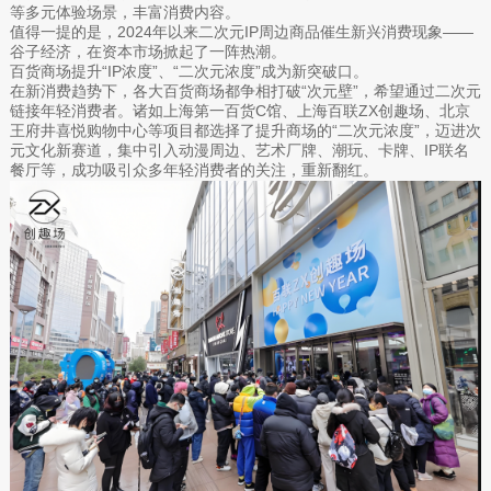
等多元体验场景，丰富消费内容。
值得一提的是，2024年以来二次元IP周边商品催生新兴消费现象——
谷子经济，在资本市场掀起了一阵热潮。
百货商场提升“IP浓度”、“二次元浓度”成为新突破口。
在新消费趋势下，各大百货商场都争相打破“次元壁”，希望通过二次元
链接年轻消费者。诸如上海第一百货C馆、上海百联ZX创趣场、北京
王府井喜悦购物中心等项目都选择了提升商场的“二次元浓度”，迈进次
元文化新赛道，集中引入动漫周边、艺术厂牌、潮玩、卡牌、IP联名
餐厅等，成功吸引众多年轻消费者的关注，重新翻红。