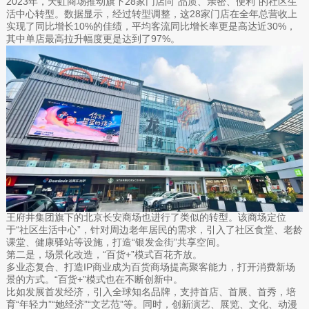
2023年，天虹商场推动旗下28家门店向“品质、亲密、便利”的社区生
活中心转型。数据显示，经过转型调整，这28家门店在全年总营收上
实现了同比增长10%的佳绩，平均客流同比增长率更是高达近30%，
其中单店最高拉升幅度更是达到了97%。
王府井集团旗下的北京长安商场也进行了类似的转型。该商场定位
于“社区生活中心”，针对周边老年居民的需求，引入了社区食堂、老龄
课堂、健康驿站等设施，打造“银发金街”共享空间。
第二是，场景化改造，“百货+”模式百花齐放。
多业态复合、打造IP商业成为百货商场提高聚客能力，打开消费新场
景的方式。“百货+”模式也在不断创新中。
比如发展首发经济，引入全球知名品牌，支持首店、首展、首秀，培
育“年轻力”“她经济”“文艺范”等。同时，创新演艺、展览、文化、动漫