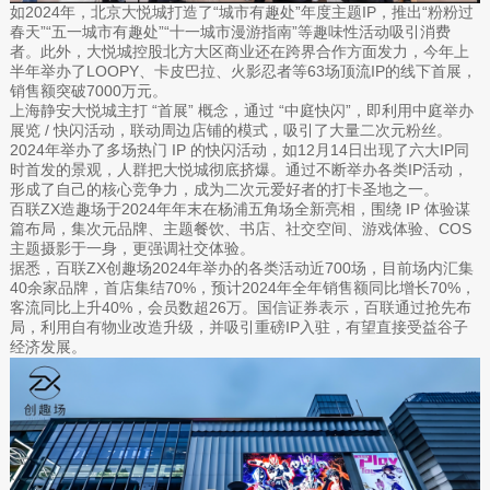
如2024年，北京大悦城打造了“城市有趣处”年度主题IP，推出“粉粉过
春天”“五一城市有趣处”“十一城市漫游指南”等趣味性活动吸引消费
者。此外，大悦城控股北方大区商业还在跨界合作方面发力，今年上
半年举办了LOOPY、卡皮巴拉、火影忍者等63场顶流IP的线下首展，
销售额突破7000万元。
上海静安大悦城主打 “首展” 概念，通过 “中庭快闪”，即利用中庭举办
展览 / 快闪活动，联动周边店铺的模式，吸引了大量二次元粉丝。
2024年举办了多场热门 IP 的快闪活动，如12月14日出现了六大IP同
时首发的景观，人群把大悦城彻底挤爆。通过不断举办各类IP活动，
形成了自己的核心竞争力，成为二次元爱好者的打卡圣地之一。
百联ZX造趣场于2024年年末在杨浦五角场全新亮相，围绕 IP 体验谋
篇布局，集次元品牌、主题餐饮、书店、社交空间、游戏体验、COS
主题摄影于一身，更强调社交体验。
据悉，百联ZX创趣场2024年举办的各类活动近700场，目前场内汇集
40余家品牌，首店集结70%，预计2024年全年销售额同比增长70%，
客流同比上升40%，会员数超26万。国信证券表示，百联通过抢先布
局，利用自有物业改造升级，并吸引重磅IP入驻，有望直接受益谷子
经济发展。