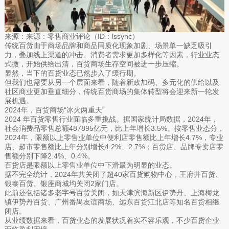
来源：来源：零售商业评论（ID：lssync）
传统百货由于商场品牌和商品同质化现象加剧、场景单一缺乏吸引
力，叠加线上渠道的冲击、消费者需求更加多样化等因素，行业业态
式微，开始供给出清，百货商场生存空间被进一步压缩。
显然，当下的百货业态已然步入了缓行期。
但我们也需要从另一个层面来看，随着新政加码、多元化的供给以及
社区商业更加垂直细分，传统百货商场的集体转型将会迎来新一轮发
展机遇。
2024年，百货商场“冰火两重天”
2024 年百货零售行业面临多重挑战。据国家统计局数据，2024年，
社会消费品零售总额487895亿元，比上年增长3.5%。按零售业态分，
2024年，限额以上零售业单位中便利店零售额比上年增长4.7%，专业
店、超市零售额比上年分别增长4.2%、2.7%；百货店、品牌专卖店零
售额分别下降2.4%、0.4%。
百货店是限额以上零售业单位中下滑最为明显的业态。
据不完全统计，2024年共关闭了超40家百货购物中心，王府井百货、
银泰百货、银座商城均关闭2家门店。
此前还包括诸多老字号百货关闭，如天津滨海新区伊势丹、上海梅龙
镇伊势丹百货、广州番禺友谊商场、远东百货江北店等知名百货相继
闭店。
从业绩数据来看，百货业态的发展状况着实不容乐观，不少百货企业