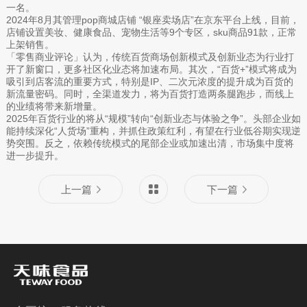
一名。
2024年8月其管理pop商城店铺 “银座卖场店”在京东平台上线，目前，
店铺设置美妆、健康食品、宠物生活等9个专区，sku商品91款，正常
上架销售。
「零售商业评论」认为，传统百货商场创新模式及创新业态为行业打
开了新窗口，更多社区化业态将加速布局。其次，“百货+”模式将成为
吸引到店客流的重要方式，特别是IP、二次元浓度的提升成为百货的
新流量密码。同时，全渠道发力，将为百货打造两条腿跑步，而线上
的业绩将带来新增量。
2025年百货行业的将从“规模”转向“创新业态与体验之争”。头部企业如
能持续深化“人货场”重构，并抓住政策红利，有望在行业低谷期实现逆
势突围。反之，依赖传统模式的尾部企业或加速出清，市场集中度将
进一步提升。
上一篇
下一篇