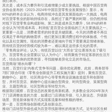
我们表示。
其次是，成本压力攀升和引流难增量少成主要挑战。根据中国百货商
业协会发布的《2023-2024年中国百货零售业发展报告》显示，有
60%的样本企业认为，电商持续冲击是其发展面临的一大挑战，电商
对百货零售业的影响持续存在，虽然过了最严重的时期，但仍然持续
对线下百货零售业构成影响。第二则是成本压力攀升，58.8%的样本
企业认为"经营成本高，利润低"是百货企业面临的三大主要挑战之一。
更重要一点是，消费者需求的转变是关键因素。今天的消费者不再仅
仅满足于单纯的购物需求，他们更加注重消费过程中的体验感、个性
化以及社交属性。现在的消费者还更倾向于线下需要满足情绪体验。
而传统百货的经营模式较为单一，难以满足这些多元化的需求。
「零售商业评论」认为，传统百货以往“大而全”定位逐渐失去了吸引
力。百货零售企业需要以“以人为中心”，转而聚焦于特定客群的生活方
式，结合自身的优势资源，寻找能够差异化立足的市场点。
百货商场“潮水向哪”？
当然，百货行业‘内卷式’竞争等问题，亟待优化调整。此前，商务部等
7部门联合印发《零售业创新提升工程实施方案》提到，聚焦百货店、
购物中心、超市、社区商业中心等零售商业设施改造提升和创新转
型，并对百货店、购物中心提出融合型商业、时尚型商业、策展型商
业、主题型商业、社区型商业等转型方向。
根据我们观察，百货业态的发展也有新机遇。大多数企业2024年加大
了门店调整改造的力度，如通过门店调改升级、引入新业态、升级新
场景、营造新体验等方式实现客流量和销售额的增长。
第一是，百货商场创新模式及创新业态。
推动门店转型升级也成为百货寻找新增长的有效方式。近年社区生鲜