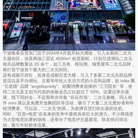
宁波银泰百货东门店于2024年4月底开始大调改，引入全新的二次元
主题街区，涉及商场三层近 4500m² 租赁面积，计划引进潮玩二次元
相关品牌数量达 20 余个，如三月兽、模玩熊、猫受屋等二次元品牌，
将打造宁波首个最大的二次元街区。
还有成都天府红，前身是成都百货大楼，引入了多家二次元头部品牌
首店以及手办潮玩、古着等年轻人生活方式的小店和品牌，如 lolita 圈
“元老级” 品牌 “angelicpretty”、娃圈消费者追捧的 “三万院长” 等，使
得二次元及文创为代表的体验业态占比超过了 50%。还通过举办漫
展、线下同好会，不定期举办市集 “谷玩市场”、二次元春晚、同人创
作 mini 展以及免费开放舞蹈区等活动，吸引了大量二次元爱好者和年
轻消费者。可以说，“二次元”的风，为老牌百货们吹出新的生机。
同时，“百货+电竞”在未来的竞争中显然具有巨大的潜力。不少商场变
为大型电竞比赛的场地，还举办了电竞IP主题展览、联名快闪等活
动，吸引年轻群体流量。