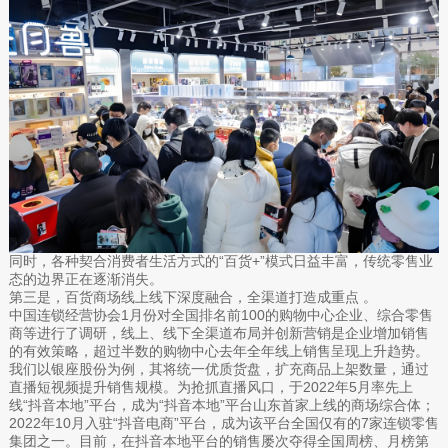
同时，各种契合消费者生活方式的“百货+”模式日益丰富，传统零售业
态的边界正在逐渐消失。
第三是，百货商场线上线下深度融合，全渠道打造成重点 。
中国连锁经营协会1月份对全国排名前100的购物中心企业、综合零售
商等进行了调研，线上、线下全渠道布局并创新营销是企业增加销售
的有效策略，超过半数的购物中心去年全年线上销售呈现上升趋势。
我们以银座股份为例，其将统一优质货盘，扩充商品上架数量，通过
直播短视频提升销售规模。为抢抓直播风口，于2022年5月率先上
线“抖音本地”平台，成为“抖音本地”平台山东首家上线的商场综合体；
2022年10月入驻“抖音电商”平台，成为该平台全国仅有的7家连锁零售
集团之一。目前，在抖音本地平台的销售屡次夺得全国周榜、月榜第