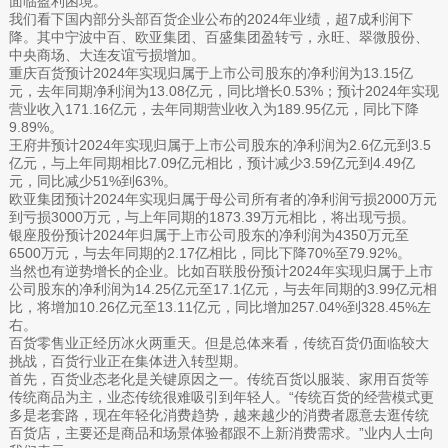
面临盈利困境。
我们看下国内部分头部百货企业公布的2024年业绩，超7成利润下
降。其中宁波中百、欧亚集团、百盛集团盈转亏，永旺、翠微股份、
中央商场、大连友谊亏损增加。
重庆百货预计2024年实现归属于上市公司股东的净利润为13.15亿
元，去年同期净利润为13.08亿元，同比增长0.53%；预计2024年实现
营业收入171.16亿元，去年同期营业收入为189.95亿元，同比下降
9.89%。
王府井预计2024年实现归属于上市公司股东的净利润为2.6亿元到3.5
亿元，与上年同期相比7.09亿元相比，预计减少3.59亿元到4.49亿
元，同比减少51%到63%。
欧亚集团预计2024年实现归属于母公司所有者的净利润亏损2000万元
到亏损3000万元，与上年同期的1873.39万元相比，将出现亏损。
银座股份预计2024年归属于上市公司股东的净利润为4350万元至
6500万元，与去年同期的2.17亿相比，同比下降70%至79.92%。
当然也有逆势增长的企业。比如百联股份预计2024年实现归属于上市
公司股东的净利润为14.25亿元至17.1亿元，与去年同期的3.99亿元相
比，将增加10.26亿元至13.11亿元，同比增加257.04%到328.45%左
右。
百货零售业正经历冰火两重天。但是总体来看，传统百货仍面临较大
挑战，百货行业正在集体进入转型期。
首先，百货业态老化是关键原因之一。传统百货以服装、家用百货等
传统商品为主，业态传统很难吸引到年轻人。“传统百货的经营模式更
多是老套路，现在年轻化消费趋势，越来越少的消费者愿意去逛传统
百货店，主要还是商品和场景体验都跟不上新消费需求。”业内人士向