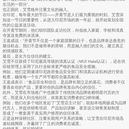
生活的一部分”。
也正因此，艾雪格外注重文化的融入。
在印尼，每年最大的节日——开斋节是人们最为重视的时刻。艾雪深
知这一节日的重要性，从进入印尼市场的第一年起，就开始策划全国
性的公益派送活动。
在开斋节期间，他们组织团队走访社区，向低收入家庭、学校和清真
寺派送免费的冰淇淋。
王嘉成说：“开斋节不仅是一个家庭团聚的日子，也是品牌表达善意的
最佳机会。我们不是做简单的营销，而是融入他们的文化，建立真正
的情感联系。”
最后，是全方位信任的建立。
艾雪不仅获得了印尼最高等级的清真认证（MUI Halal认证），还在供
应链管理上采用了比行业标准更严格的食品安全措施。
例如，他们定期邀请印尼政府食品安全部门和清真认证机构进行突击
检查，确保每一个生产环节都符合最高标准。
王嘉成表示：“食品安全和信任，是品牌长期立足的基石。消费者不仅
要喜欢你的产品，更要对你的品牌有发自内心的信任。”
此外，艾雪在市场推广中也摒弃了传统快消品牌依赖明星代言的方
式，而是深入到当地社区，依靠真实消费者的口碑传播。
例如，他们在多个地区发起了“艾雪店主计划”，鼓励本地商贩成为品牌
代言人，并提供销售培训、产品知识讲解，甚至设立销售奖励制度，
形成了一整套基于真实用户推荐的信任体系。
正是这种深耕社区、注重长期用户关系的策略，让艾雪在印尼市场迅
速站稳脚跟，并赢得了广泛的消费者忠诚度。
分销体系，筑起护城河