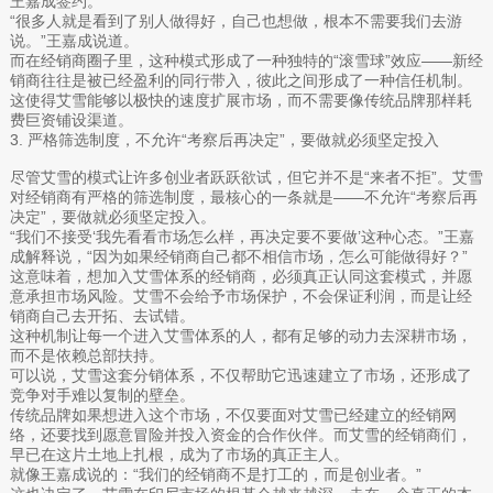
王嘉成签约。
“很多人就是看到了别人做得好，自己也想做，根本不需要我们去游
说。”王嘉成说道。
而在经销商圈子里，这种模式形成了一种独特的“滚雪球”效应——新经
销商往往是被已经盈利的同行带入，彼此之间形成了一种信任机制。
这使得艾雪能够以极快的速度扩展市场，而不需要像传统品牌那样耗
费巨资铺设渠道。
3. 严格筛选制度，不允许“考察后再决定”，要做就必须坚定投入
尽管艾雪的模式让许多创业者跃跃欲试，但它并不是“来者不拒”。艾雪
对经销商有严格的筛选制度，最核心的一条就是——不允许“考察后再
决定”，要做就必须坚定投入。
“我们不接受‘我先看看市场怎么样，再决定要不要做’这种心态。”王嘉
成解释说，“因为如果经销商自己都不相信市场，怎么可能做得好？”
这意味着，想加入艾雪体系的经销商，必须真正认同这套模式，并愿
意承担市场风险。艾雪不会给予市场保护，不会保证利润，而是让经
销商自己去开拓、去试错。
这种机制让每一个进入艾雪体系的人，都有足够的动力去深耕市场，
而不是依赖总部扶持。
可以说，艾雪这套分销体系，不仅帮助它迅速建立了市场，还形成了
竞争对手难以复制的壁垒。
传统品牌如果想进入这个市场，不仅要面对艾雪已经建立的经销网
络，还要找到愿意冒险并投入资金的合作伙伴。而艾雪的经销商们，
早已在这片土地上扎根，成为了市场的真正主人。
就像王嘉成说的：“我们的经销商不是打工的，而是创业者。”