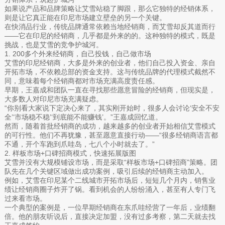
如果说产品和品牌策略让艾雪站稳了脚跟，那么它独特的经销体系，
则是让它真正能在印尼市场建立壁垒的另一个关键。
在快消品行业，传统品牌通常依赖当地经销商，而艾雪却反其道而行
——它在印尼的经销商，几乎都是外来的的。这种独特的模式，既是
挑战，也是艾雪的竞争护城河。
1. 200多个外来经销商，自己投钱，自己做市场
艾雪的印尼经销商，大多是外来的创业者，他们自己投入资金、亲自
开拓市场，不依赖总部的资金支持。这与传统品牌的代理模式截然不
同，意味着每个经销商都对市场充满高度责任感。
早期，王嘉成和团队一直在寻找那些愿意冒险的经销商，但现实是，
大多数人对印尼市场充满疑虑。
“你别看大家说下定决心来了，其实刚开始时，很多人会讨论‘安全不安
全’‘市场稳不稳’‘到底能不能赚钱’。”王嘉成回忆道。
然而，随着首批经销商的成功，越来越多的创业者开始相信艾雪模式
的可行性。他们不再犹豫，甚至愿意直接行动——“很多经销商语言都
不通，开个车跑到爪哇岛，七八个小时就去了。”
2. 样板市场+口碑招商模式，快速拓展版图
艾雪并没有大规模铺设市场，而是采取“样板市场+口碑招商”策略。团
队先在几个关键区域做出成功案例，吸引后续的经销商主动加入。
例如，艾雪在印尼某个二线城市开拓市场后，短短几个月内，销售业
绩让经销商圈子炸开了锅。看到机会的人纷纷涌入，甚至有人专门飞
过来看市场。
一个典型的案例是，一位早期经销商在东爪哇经营了一年后，业绩翻
倍。他的朋友听说后，直接决定加盟，没有过多考察，第二天就去找