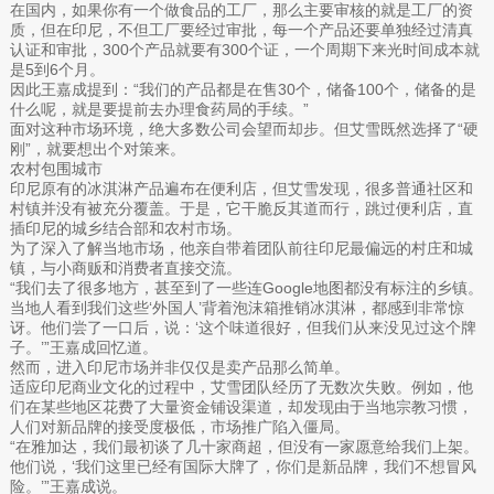
在国内，如果你有一个做食品的工厂，那么主要审核的就是工厂的资
质，但在印尼，不但工厂要经过审批，每一个产品还要单独经过清真
认证和审批，300个产品就要有300个证，一个周期下来光时间成本就
是5到6个月。
因此王嘉成提到：“我们的产品都是在售30个，储备100个，储备的是
什么呢，就是要提前去办理食药局的手续。”
面对这种市场环境，绝大多数公司会望而却步。但艾雪既然选择了“硬
刚”，就要想出个对策来。
农村包围城市
印尼原有的冰淇淋产品遍布在便利店，但艾雪发现，很多普通社区和
村镇并没有被充分覆盖。于是，它干脆反其道而行，跳过便利店，直
插印尼的城乡结合部和农村市场。
为了深入了解当地市场，他亲自带着团队前往印尼最偏远的村庄和城
镇，与小商贩和消费者直接交流。
“我们去了很多地方，甚至到了一些连Google地图都没有标注的乡镇。
当地人看到我们这些‘外国人’背着泡沫箱推销冰淇淋，都感到非常惊
讶。他们尝了一口后，说：‘这个味道很好，但我们从来没见过这个牌
子。’”王嘉成回忆道。
然而，进入印尼市场并非仅仅是卖产品那么简单。
适应印尼商业文化的过程中，艾雪团队经历了无数次失败。例如，他
们在某些地区花费了大量资金铺设渠道，却发现由于当地宗教习惯，
人们对新品牌的接受度极低，市场推广陷入僵局。
“在雅加达，我们最初谈了几十家商超，但没有一家愿意给我们上架。
他们说，‘我们这里已经有国际大牌了，你们是新品牌，我们不想冒风
险。’”王嘉成说。