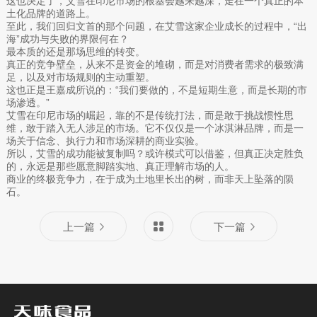
这也决定了，艾雪在印尼市场的根基会越来越深，走在一个真正的本
土化品牌的道路上。
至此，我们回归文首的那个问题，在艾雪这家企业成长的过程中，“出
海”成功与失败的界限何在？
最本质的还是那场思维的转变。
真正的竞争壁垒，从来不是资金的堆砌，而是对消费者需求的极致满
足，以及对市场规则的主动重塑。
这也正是王嘉成所说的：“我们要做的，不是短期生意，而是长期的市
场渗透。”
艾雪在印尼市场的崛起，靠的不是传统打法，而是敢于挑战惯性思
维，敢于踏入无人涉足的市场。它不仅仅是一个冰淇淋品牌，而是一
场关于信念、执行力和市场深耕的商业实验。
所以，艾雪的成功能被复制吗？或许模式可以借鉴，但真正决定胜负
的，永远是那些愿意脚踏实地、真正理解市场的人。
商业的终极竞争力，在于成为土地里长出的树，而非天上坠落的陨
石。
上一篇
下一篇