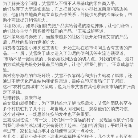
为了解决这个问题，艾雪团队不得不从最基础的零售商入手。
他们放弃了大型连锁渠道，而是把目光转向小型社区商店和路边摊
贩。他们与当地商户建立直接合作关系，并提供免费的冷冻设备，帮
助小商贩提升销售能力。
“我们发现，如果我们能先把产品卖给普通的路边摊贩，让他们赚钱，
他们就会主动向顾客推荐我们的产品。”王嘉成解释道。
这种策略最终奏效了。当越来越多的社区商贩开始销售艾雪的产品
后，品牌的影响力逐渐扩大。
消费者在路边小摊买过艾雪后，开始主动在超市询问是否有艾雪的产
品。一年后，艾雪终于成功进入了印尼的便利店等主流连锁渠道。
“市场不是一蹴而就的，你必须找到适合的切入点。对我们来说，最好
的方式就是先服务好最基层的商户，让他们帮我们推广。”王嘉成总结
道。
面对竞争激烈的市场环境，艾雪不仅靠耐心和执行力站稳了脚跟，还
通过不断优化产品结构和销售渠道，最终在印尼市场打开了局面。
这种“农村包围城市”的策略，也为后来艾雪在其他东南亚市场的扩张奠
定了基础。
思维转换，换来市场
前文我们就提到过，为了更精准地了解市场需求，艾雪的团队甚至在
多个村镇驻扎了几个月，与当地人同吃同住，观察他们的消费习惯。
这个过程中，一场思维转换的发生也至关重要。
王嘉成回忆说：“有一次，我们到一个偏远的村子，发现当地孩子们看
到我们带来的冰淇淋时兴奋得跳了起来。他们告诉我们，平时只有逢
年过节，家长进城办事才会顺便带回来一点冷饮。”
有几次，看到小孩子吃上冰淇淋幸福快乐的样子，几个大男人甚至有