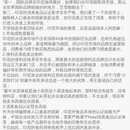
“第一，国际品牌在印尼做得最好，如果我们在印尼能取得市场，那么
全世界国际品牌能做好的地方，艾雪都能去了；
第二，印尼对清真食品认证要求非常严格，我们看了一下赤道带上，
穆斯林人口最多的国家就是这里，在印尼真正实现了清真，有助于我
们进入赤道上其他市场。”
尽管就是奔着历练去的，印尼市场的难度，还是远超很多人的想象：
1.市场成熟度极高
印尼的冰淇淋市场不仅有深耕40多年的国际巨头品牌，也有扎根超过
30年的本土品牌，渠道网络极为稳固。所以印尼市场对品牌忠诚度较
高，消费者习惯于购买熟悉的品牌，改变他们的消费习惯难度极大。
2.便利店系统发达饱和
印尼的便利店体系非常发达，两家最大的连锁便利店品牌总计在全国
高达五万多家门店，并且早已被国际和本土品牌铺满，当地消费者更
偏好有长期市场认知的品牌，对新品牌持谨慎态度。
不仅如此，印尼发达的便利店系统在国内属于现代渠道，对于习惯“小
卖部打法”的蒙牛铁军来说也是一个很大的劣势，用王嘉成自己的话
说：
“蒙牛冰淇淋就是做小卖部这个渠道做起来的，那时候没有超市，没有
便利店，你要让我们从零起步去做还真的挺陌生，不太会弄，现在有
很多东西都还在摸索。”
3.清真食品认证壁垒高筑
作为全球穆斯林人口最多的国家，印尼对食品本身的认证就极为严
格，中国企业此前几乎没有经验，需要严格遵守Halal清真食品认证体
系，确保每一批产品都符合当地市场的宗教和文化需求。
不仅如此，印尼的食药局审批程序上也比国内复杂许多。