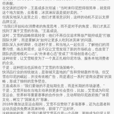
些鼻酸。
在交谈的过程中，王嘉成多次坦诚：“当时来印尼想得很简单，就觉得
这个地方挺热，去看看，冰淇淋应该是挺好卖的。”
但真实地深入这里之后，他们才逐渐意识到，这样的动机不足以支撑
品牌立足。
“当我们开始站在消费者的角度思考，而不是对手的角度，我们才真正
找到了属于艾雪的市场。”王嘉成说。
这时，艾雪的战略彻底转变：他们不再仅仅追求释放产能抑或是“打败
国际大牌”，而是要解决“如何让更多人吃到冰淇淋”的问题。
团队深入乡村调研，住进村子里，和当地人一起生活，了解他们的消
费习惯、痛点和需求。这不仅让艾雪发现了新的市场机会，也改变了
团队的思维模式——从“外来者心态”变成了“市场创造者心态”。
这种转变，让艾雪蜕变为了一个真正扎根印尼市场、服务本地消费者
的企业。
于是，这种想法也反映在了艾雪的市场策略中。
快消品行业的传统做法，是靠铺天盖地的广告和营销轰炸市场。但艾
雪在印尼的崛起，并没有依赖广告，而是通过一系列“逆商业逻辑”的策
略，形成了独特的竞争壁垒。
王嘉成表示：“我们要做的不是短期生意，而是长期的市场渗透。”
于是，艾雪开始在当地主动承担更多社会责任，比如，艾雪成为印尼
亚运会、世界杯等重要赛事的合作伙伴，主动帮助印尼政府推广体育
文化，树立了“国家名片”形象。
2018年雅加达亚运会期间，艾雪不仅赞助了多项赛事，还为志愿者和
运动员提供免费冰淇淋补给，获得了广泛好评。
这样做的初衷，是“我们希望艾雪不仅是一个品牌，更能成为印尼人民