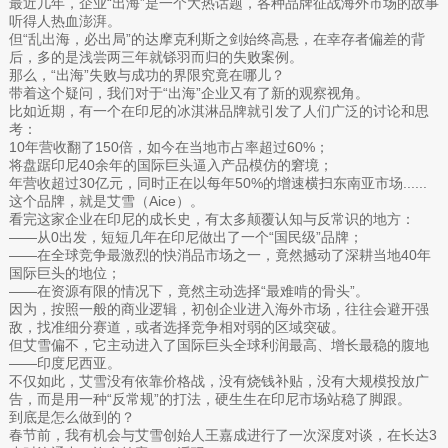
最近几年，企业“出海”是一个大热话题，各种品牌征战海外市场的故事
听得人热血澎湃。
但“乱出海，必出局”的达摩克利斯之剑始终高悬，在幸存者偏差的背
后，多的是浅尝两三年就铩羽而归的失败案例。
那么，“出海”失败与成功的界限究竟在哪儿？
带着这个疑问，我们对于“出海”企业又有了新的观察视角。
比如近期，有一个在印尼的冰淇淋品牌就引发了人们广泛的讨论和思
考：
10年营收翻了150倍，如今在当地市占率超过60%；
将盘踞印尼40余年的国际巨头逼入产品模仿的窘境；
年营收超过30亿元，同时正在以每年50%的增速横扫东南亚市场......
这个品牌，就是艾雪（Aice）。
看完这家企业在印尼的成长史，有太多颠覆认知与反常识的地方：
——从0出发，短短几年在印尼做出了一个“国民级”品牌；
——在全球竞争最激烈的快消品市场之一，竟然撼动了深耕当地40年
国际巨头的地位；
——在资源有限的情况下，竟然主动选择“最难啃的骨头”。
因为，按照一般的商业逻辑，初创企业进入海外市场，往往会避开强
敌，找准细分赛道，或者选择竞争相对弱的区域突破。
但艾雪偏不，它主动进入了国际巨头全球利润最高、增长最稳的腹地
——印度尼西亚。
不仅如此，艾雪没有依靠价格战，没有烧钱补贴，没有大规模投放广
告，而是用一种“反常规”的打法，硬生生在印尼市场站稳了脚跟。
到底是怎么做到的？
春节前，我有机会与艾雪创始人王嘉成进行了一次深度对谈，在长达3