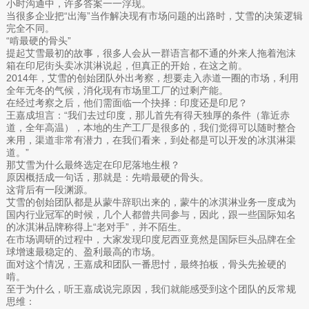
小时沟通中，许多答案一一浮现。
当很多企业把“出海”当作解决现有市场问题的出路时，艾雪的决策逻辑
完全不同。
“啃最硬的骨头”
提起艾雪最初的故事，很多人会从一群语言都不通的外来人拖着泡沫
箱在印尼街头卖冰淇淋说起，但真正的开始，在这之前。
2014年，艾雪的创始团队外出考察，想要走入赤道一圈的市场，利用
全年无冬的气候，消化现有市场里工厂的过剩产能。
在经过考察之后，他们需面临一个抉择：印度还是印尼？
王嘉成坦言：“我们去过印度，那儿首先有得天独厚的条件（靠近赤
道，全年高温），本地的生产工厂是很多的，我们觉得可以随时整合
来用，渠道非常有潜力，在我们看来，到处都是可以开发的冰淇淋渠
道。”
那艾雪为什么最终选定在印尼落地生根？
原因概括成一句话，那就是：先啃最硬的骨头。
这背后有一段渊源。
艾雪的创始团队都是从蒙牛辞职出来的，蒙牛的冰淇淋业务一度成为
国内行业冠军的时候，几个人都曾共同参与，因此，跟一些国际知名
的冰淇淋品牌称得上“老对手”，并不陌生。
在市场调研的过程中，大家发现印度尼西亚竟然是国际巨头品牌在全
球增速最稳定的、盈利最高的市场。
面对这个情况，王嘉成和团队一番思忖，最终拍板，骨头先捡硬的
啃。
至于为什么，听王嘉成说完原因，我们就能感受到这个团队的反常规
思维：