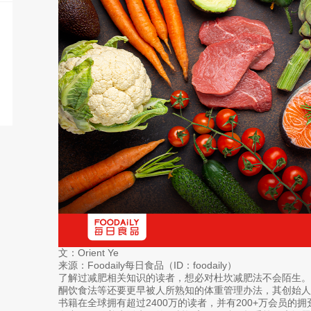
文：Orient Ye
来源：Foodaily每日食品（ID：foodaily）
了解过减肥相关知识的读者，想必对杜坎减肥法不会陌生。作
酮饮食法等还要更早被人所熟知的体重管理办法，其创始人皮埃尔·
书籍在全球拥有超过2400万的读者，并有200+万会员的拥