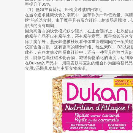
率提升了35%。
（1）低GI主食替代，轻松度过减肥困难期
在当今追求健康饮食的潮流中，魔芋作为一种低热量、高膳
牌”的首选食材。由于魔芋具有富含纤维，刺激肠道蠕动，
肥法的所有周期。
因为高蛋白的饮食模式缺少碳水，在主食选择上，杜坎借由魔
的魔芋产品不仅有魔芋米，还有魔芋意面、魔芋烩饭等速食
除了魔芋外，燕麦麸也被杜坎看作体重管理期间的一项关
仅富含蛋白质，还有更高的膳食纤维、维生素B1、B2以及
此外，在燕麦麸皮的膳食纤维中，还有一种宝贵的营养素β-
性，能够包裹住碳水化合物，减缓食物消化的速度，达到降低
在Dukan的产品中，用燕麦麸与麦麸的组合作为面粉替代
食用3汤匙燕麦麸的主要食物来源。