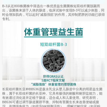
B-3从近800株菌株中筛选出一株优质益生菌菌株短双歧杆菌脱颖而
出，该菌株来源于人体的肠道，临床试验中发现B-3可以减少体脂，同
时会增加肌肉，可以起到“减脂强筋”的作用，其抑制肥胖的功能已获得
专利。
长双歧杆菌长亚种BB536是森永乳业从婴儿肠道中分离的明星益生菌
株，属于长双歧杆菌的长亚种。它具有极强的耐酸和耐胆盐能力，能
有效通过消化道并定植于肠道，适合成人和儿童使用。研究表明，
BB536可通过调节肠道菌群平衡、抑制有害菌生长来改善便秘或腹
泻，并增强免疫力（如提升NK细胞活性），缓解过敏症状（如花粉