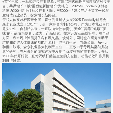
+节的形式，一站式链接产业资源，打造沉浸式体验与深度商贸对接平
台，共谋增长！以“重塑创新性增长”为核心，2025年Foodaily创博会
将邀约200+商业领袖和行业大咖，与5000+品牌和产品决策者一起深
度解读行业趋势，探索增长新路径。
亲和人体双歧杆菌开创者，森永乳业确认参展2025 Foodaily创博会！
森永乳业成立于1917年，是一家综合乳制品公司。作为日本乳业界的
龙头企业，自创始以来，一直以向全社会提供“安全”“营养”“健康”“美
味”的产品做为使命，致力于产品研究、技术开发及品质管理。在产品
方面，森永乳业除能提供各种乳制品、饮料外，同时也在研究有助于
维护和促进人体健康的功能性原料，包括益生菌、乳铁蛋白、后生元
和蛋白肽等。森永乳业作为乳制品企业，一直致力于母乳与婴幼儿健
康的研究，在对母乳的研究过程中发现了双歧杆菌的重要作用，并从
1960年代开始就一直对双歧杆菌益生菌的安全性、功能功效和作用机
制进行研究。