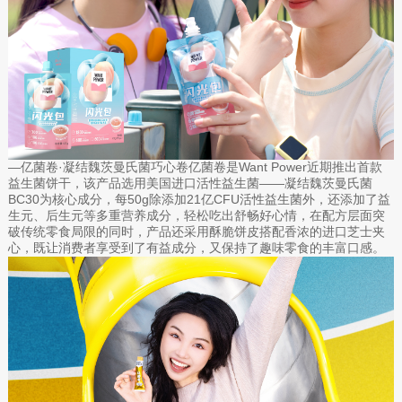
—亿菌卷·凝结魏茨曼氏菌巧心卷亿菌卷是Want Power近期推出首款
益生菌饼干，该产品选用美国进口活性益生菌——凝结魏茨曼氏菌
BC30为核心成分，每50g除添加21亿CFU活性益生菌外，还添加了益
生元、后生元等多重营养成分，轻松吃出舒畅好心情，在配方层面突
破传统零食局限的同时，产品还采用酥脆饼皮搭配香浓的进口芝士夹
心，既让消费者享受到了有益成分，又保持了趣味零食的丰富口感。