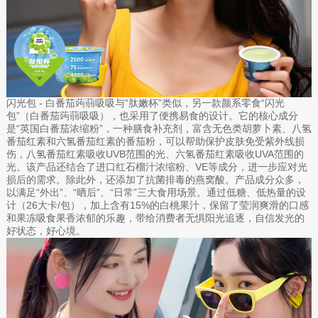
闪光包 - 白番茄蒟蒻吸吸与“肽嫩杯”类似，另一款颜系零食“闪光
包”（白番茄蒟蒻吸吸），也采用了便携易食的设计。它的核心成分
是“英国白番茄浓缩粉”，一种膳食补充剂，富含无色类胡萝卜素、八氢
番茄红素和六氢番茄红素的番茄粉，可以帮助保护皮肤免受紫外线损
伤，八氢番茄红素吸收UVB范围的光、六氢番茄红素吸收UVA范围的
光。该产品还结合了进口红石榴汁浓缩粉、VE等成分，进一步应对光
损后的需求。除此外，还添加了抗菌排毒的燕窝酸。产品成分众多，
以满足“外出”、“晒后”、“日常”三大食用场景。通过低糖、低热量的设
计（26大卡/包），加上含有15%的白桃果汁，保留了莹润爽滑的口感
和果冻吸食果香浓郁的乐趣，带给消费者无惧阳光追逐，自信发光的
好状态，好心境。