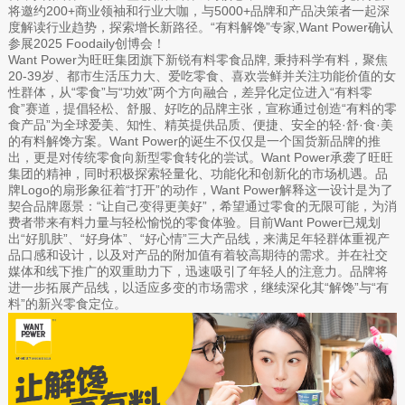
将邀约200+商业领袖和行业大咖，与5000+品牌和产品决策者一起深
度解读行业趋势，探索增长新路径。“有料解馋”专家,Want Power确认
参展2025 Foodaily创博会！
Want Power为旺旺集团旗下新锐有料零食品牌, 秉持科学有料，聚焦
20-39岁、都市生活压力大、爱吃零食、喜欢尝鲜并关注功能价值的女
性群体，从“零食”与“功效”两个方向融合，差异化定位进入“有料零
食”赛道，提倡轻松、舒服、好吃的品牌主张，宣称通过创造“有料的零
食产品”为全球爱美、知性、精英提供品质、便捷、安全的轻·舒·食·美
的有料解馋方案。Want Power的诞生不仅仅是一个国货新品牌的推
出，更是对传统零食向新型零食转化的尝试。Want Power承袭了旺旺
集团的精神，同时积极探索轻量化、功能化和创新化的市场机遇。品
牌Logo的扇形象征着“打开”的动作，Want Power解释这一设计是为了
契合品牌愿景：“让自己变得更美好”，希望通过零食的无限可能，为消
费者带来有料力量与轻松愉悦的零食体验。目前Want Power已规划
出“好肌肤”、“好身体”、“好心情”三大产品线，来满足年轻群体重视产
品口感和设计，以及对产品的附加值有着较高期待的需求。并在社交
媒体和线下推广的双重助力下，迅速吸引了年轻人的注意力。品牌将
进一步拓展产品线，以适应多变的市场需求，继续深化其“解馋”与“有
料”的新兴零食定位。