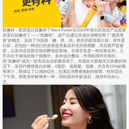
肽嫩杯 - 胶原蛋白肽嫩布丁Want Power在2024年推出的首款产品是胶
原蛋白肽嫩布丁——“肽嫩杯”。该产品通过其成分清晰诠释了“颜系零
食”的概念，添加了与肌肤「嫩、弹、润」相关的胶原蛋白肽、弹性蛋
白肽，还包括一种流行的皮肤提亮食品补充剂燕窝酸，库拉索芦荟凝
胶，以及内含谷胱甘肽的酵母提取物。谷胱甘肽是一种抗氧化剂，几
乎存在于身体的每个细胞中。多种成分叠加，作用机理环环相扣，
使“肽嫩杯”成为一款实实在在的颜系布丁。在现在大家都关注热量的情
况下，采用代糖替换白砂糖，0脂肪、低能量、低糖，并含有15%的葡
萄果汁，既保证了口感的Q润，也满足消费者挑剔的味蕾。特别适合
下午茶、熬夜加班解馋来一杯，轻松面对年龄追赶，保持年轻好心
态。