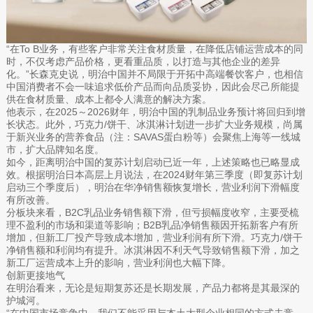
“在To B业务，有些客户非常关注食材质量，在降低店铺运营成本的同
时，不仅考虑产品价格，更看重品质，以打造与其他企业的差异
化。”长森克史说，明治中国并不局限于开拓中高端餐饮客户，也相信
中国消费者不会一味追求低价产品而向品质妥协，因此会尽己所能提
供在食材质量、成本上都令人满意的解决方案。
他表示，在2025～2026财年，明治中国的乳制品业务预计将回归到增
长状态。此外，巧克力/饼干、冰淇淋计划进一步扩大业务规模，尚属
于新兴业务的营养食品（注：SAVAS蛋白粉等）会聚焦上海等一线城
市，扩大品牌知名度。
如今，距离明治中国的复苏计划启动已近一年，上述策略也已略显成
效。根据明治日本高层上月说法，在2024财年第三季度（即复苏计划
启动三个季度后），明治在华净销售额恢复增长，营业利润下滑幅度
有所改善。
分板块来看，B2C乳品业务销售额下滑，但亏损幅度收窄，主要受梳
理不盈利的市场和渠道等影响；B2B乳品净销售额因开拓新客户有所
增加，但新工厂投产导致成本增加，营业利润有所下滑。巧克力/饼干
净销售额和利润均有提升。冰淇淋因不利天气导致销售额下滑，加之
新工厂运营成本上升的影响，营业利润也大幅下降。
创新更接地气
在明治看来，无论是短期复苏还是长期发展，产品力都将是其最深的
护城河。