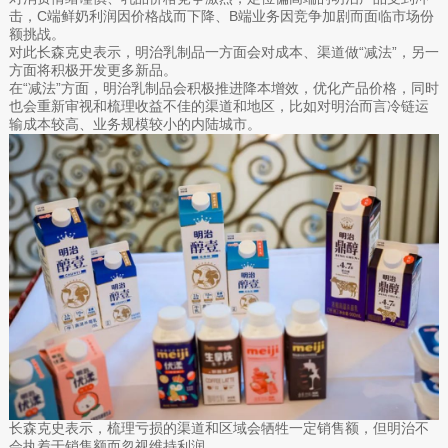
击，C端鲜奶利润因价格战而下降、B端业务因竞争加剧而面临市场份
额挑战。
对此长森克史表示，明治乳制品一方面会对成本、渠道做“减法”，另一
方面将积极开发更多新品。
在“减法”方面，明治乳制品会积极推进降本增效，优化产品价格，同时
也会重新审视和梳理收益不佳的渠道和地区，比如对明治而言冷链运
输成本较高、业务规模较小的内陆城市。
长森克史表示，梳理亏损的渠道和区域会牺牲一定销售额，但明治不
会执着于销售额而忽视维持利润。