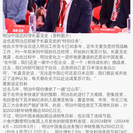
明治中国总经理长森克史（资料图片）
这也是明治总部赋予长森克史的“特别任务”。
他自大学毕业后进入明治工作至今已30多年，近年主要负责经营战略
工作，约一年前来到中国担任总经理，开始执行复苏计划。长森克史
透露，在此过程中，明治变化之一是怀抱更谦虚的态度在中国发展。
“在中国，我们还是一家中小型企业，是一个（有待成长的）挑战者。
过去，我们内部可能过于自信，总觉得自己是‘日本顶尖食品公
司’。”长森克史说，“无论是中国公司还是日本总部，我们都反省并改
正了这种认知，每天都在全力以赴达成复苏计划。”
重新设定目标
过去几年，明治中国仿佛坐了一趟“过山车”。
基于在华业务快速扩张的预期，明治在此进行了大规模、密集投资，
包括曾创下其并购纪录的入股澳亚牧场；覆盖华南、华东、华北三地
及三大业务的产能扩张等。此前，明治中国也曾定下高增长目标，计
划2023财年销售额达350亿日元。
不过，明治中国未能如期达成销售目标，也出现了连续亏损。
小食代翻查明治集团上月发布的财报资料发现，在2024财年（2024年
4月～2025年3月），明治中国食品业务预计净销售额为250亿日元
（约合人民币12.27亿元），同比增长2.5%；营业利润录得亏损74亿