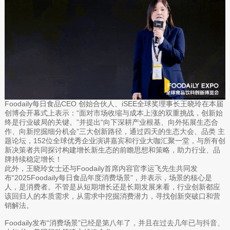
Foodaily每日食品CEO 创始合伙人、iSEE全球奖理事长王晓玲在本届
创博会开幕式上表示：“面对市场收缩与成本上涨的双重挑战，创新始
终是行业破局的关键。”并提出“向下深耕产业根基、向外拓展生态合
作、向新挖掘细分机会”三大创新路径，通过四天的生态大会、品类 主
题论坛，152位全球优秀企业演讲嘉宾和行业大咖汇聚一堂，与所有创
新决策者共同探讨构建增长新生态的前瞻思想和策略，助力行业、品
牌持续稳定增长！
此外，王晓玲女士还与Foodaily首席内容官李运飞先生共同发
布“2025Foodaily每日食品年度消费场景”，并表示，场景的核心是
人，是消费者。不管是从短期增长还是长期发展来看，行业创新都应
该回归人的本质需求，从需求中挖掘消费潜力，寻找创新突破口和营
销解法。
Foodaily发布“消费场景”已经是第八年了，并且在过去几年已与抖音、