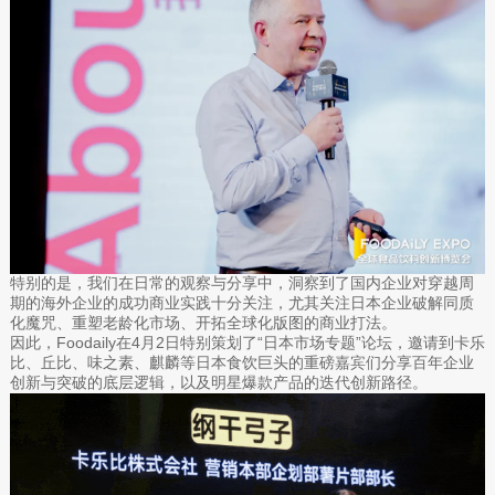
特别的是，我们在日常的观察与分享中，洞察到了国内企业对穿越周
期的海外企业的成功商业实践十分关注，尤其关注日本企业破解同质
化魔咒、重塑老龄化市场、开拓全球化版图的商业打法。
因此，Foodaily在4月2日特别策划了“日本市场专题”论坛，邀请到卡乐
比、丘比、味之素、麒麟等日本食饮巨头的重磅嘉宾们分享百年企业
创新与突破的底层逻辑，以及明星爆款产品的迭代创新路径。