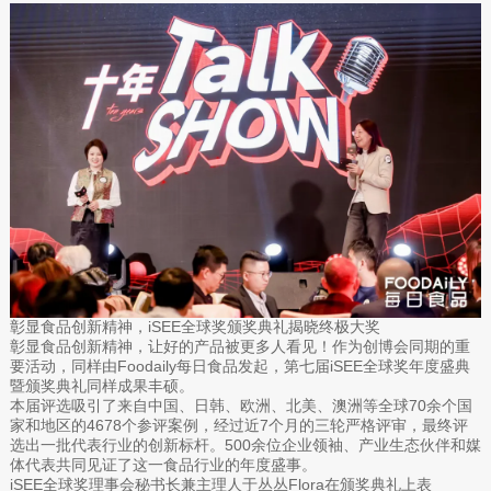
彰显食品创新精神，iSEE全球奖颁奖典礼揭晓终极大奖
彰显食品创新精神，让好的产品被更多人看见！作为创博会同期的重
要活动，同样由Foodaily每日食品发起，第七届iSEE全球奖年度盛典
暨颁奖典礼同样成果丰硕。
本届评选吸引了来自中国、日韩、欧洲、北美、澳洲等全球70余个国
家和地区的4678个参评案例，经过近7个月的三轮严格评审，最终评
选出一批代表行业的创新标杆。500余位企业领袖、产业生态伙伴和媒
体代表共同见证了这一食品行业的年度盛事。
iSEE全球奖理事会秘书长兼主理人于丛丛Flora在颁奖典礼上表