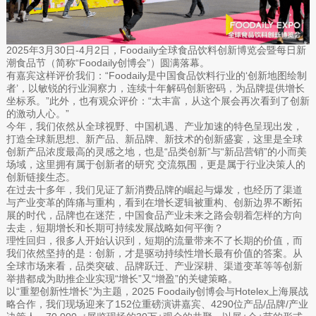
2025年3月30日-4月2日，Foodaily全球食品饮料创新博览会暨每日新
潮食品节（简称“Foodaily创博会”）圆满落幕。
有嘉宾这样评价我们：“Foodaily是中国食品饮料行业的‘创新地图绘制
者’，以敏锐的行业洞察力，连续十年解码创新密码，为品牌提供增长
坐标系。”此外，也有观众评价：“太丰富，从这个展会再次看到了创新
的激动人心。”
今年，我们依然从全球视野、中国机遇、产业加速的特色呈现出发，
打造全球新思想、新产品、新品牌、新技术的创新盛宴，这里是全球
创新产品浓度最高的灵感之地，也是“品类创新”与“新品营销”的小而美
场域，这里拥有属于创新者的研究 交流氛围，更是属于行业决策人的
创新链接生态。
在过去十多年，我们见证了新消费品牌的崛起与爆发，也经历了渠道
与产业变革的阵痛与重构，看到在增长逻辑被重构、创新边界不断拓
展的时代，品牌也在迷茫，中国食品产业未来之路会朝着怎样的方向
去走，短期增长和长期可持续发展战略如何平衡？
理性回归，很多人开始认识到，短期的流量带来不了长期的价值，而
我们依然坚持的是：创新，才是驱动持续性增长最有价值的答案。从
全球市场来看，品类突破、品牌跃迁、产业深耕、渠道变革等等创新
举措都成为助推企业实现“增长”又“增盈”的关键策略。
以“重塑创新性增长”为主题，2025 Foodaily创博会与Hotelex上海展战
略合作，我们现场迎来了152位重磅演讲嘉宾、4290位产品/品牌/产业