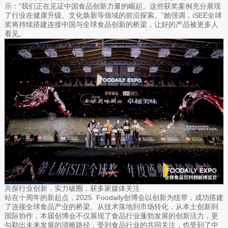
示：“我们正在见证中国食品创新力量的崛起。这些获奖案例充分展现
了行业在健康升级、文化焕新等领域的前沿探索。”她强调，iSEE全球
奖将持续搭建连接中国与全球食品创新的桥梁，让好的产品被更多人
看见。
共探行业创新，实力破圈，获多家媒体关注
站在十周年的新起点，2025 Foodaily创博会以创新为纽带，成功搭建
了连接全球食品产业的桥梁。从技术落地到市场转化，从本土创新到
国际协作，本届创博会不仅展现了食品行业蓬勃发展的创新活力，更
勾勒出未来发展的清晰路径，受到食品行业的共同关注，也受到了中