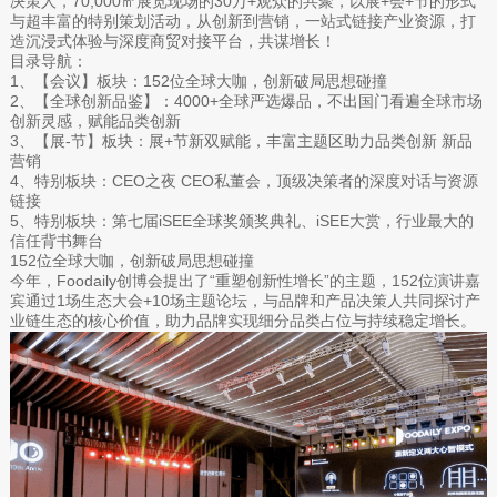
决策人，70,000㎡展览现场的30万+观众的共聚，以展+会+节的形式
与超丰富的特别策划活动，从创新到营销，一站式链接产业资源，打
造沉浸式体验与深度商贸对接平台，共谋增长！
目录导航：
1、【会议】板块：152位全球大咖，创新破局思想碰撞
2、【全球创新品鉴】：4000+全球严选爆品，不出国门看遍全球市场
创新灵感，赋能品类创新
3、【展-节】板块：展+节新双赋能，丰富主题区助力品类创新 新品
营销
4、特别板块：CEO之夜 CEO私董会，顶级决策者的深度对话与资源
链接
5、特别板块：第七届iSEE全球奖颁奖典礼、iSEE大赏，行业最大的
信任背书舞台
152位全球大咖，创新破局思想碰撞
今年，Foodaily创博会提出了“重塑创新性增长”的主题，152位演讲嘉
宾通过1场生态大会+10场主题论坛，与品牌和产品决策人共同探讨产
业链生态的核心价值，助力品牌实现细分品类占位与持续稳定增长。