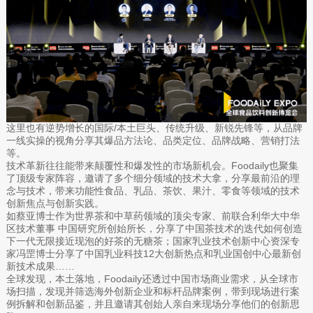
这里也有逆势增长的国际/本土巨头、传统升级、新锐先锋等，从品牌
一线实操的视角分享其爆品方法论、品类定位、品牌战略、营销打法
等。
技术革新往往能带来颠覆性和爆发性的市场新机会。Foodaily也聚集
了顶级专家阵容，邀请了多个细分领域的技术大拿，分享最前沿的理
念与技术，带来功能性食品、乳品、茶饮、果汁、零食等领域的技术
创新焦点与创新实践。
如蔡亚博士作为世界茶和中草药领域的顶尖专家、前联合利华大中华
区技术董事 中国研究所创始所长，分享了中国茶技术的迭代如何创造
下一代无限接近现泡的好茶的无糖茶；国家乳业技术创新中心资深专
家冯罡博士分享了中国乳业科技12大创新热点和乳业国创中心最新创
新技术成果……
全球发现，本土落地，Foodaily还透过中国市场商业需求，从全球市
场扫描，发现并筛选海外创新企业和标杆品牌案例，带到现场进行案
例拆解和创新品鉴，并且邀请其创始人亲自来现场分享他们的创新思