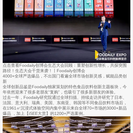
点击查看Foodaily创博会生态大会回顾：重塑创新性增长，共探突围
路径！生态大会干货来袭！丨Foodaily创博会
4000+全球严选爆品，不出国门看遍全球市场创新灵感，赋能品类创
新
全球创新品鉴是Foodaily独家策划的特色食品饮料创新主题板块，今
年依然迎来了很多老朋友“复购”，也吸引了很多新朋友的体验。
过去一年，Foodaily研究院通过全球扫描、持续走访并研究了日本、
法国、意大利、瑞典、美国、东南亚、韩国等不同食品饮料市场后，
在1961㎡沉浸式体验空间内集中展示来自全球70+市场的3000+新品
爆品 ，加上【iSEE大赏】的1200+严选案例。