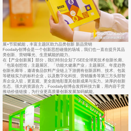
展+节双赋能，丰富主题区助力品类创新 新品营销
Foodaily创博会是一个创新思想碰撞的场域，我们也一直在提升其品
类创新、营销曝光、生意赋能的能力。
在【产业创新展】部分，我们特别企划了iSEE全球奖技术创新长廊、
「包装创想馆」主题展区、「功能大健康产业」主题展区、年度趋势
创新长廊等，邀请食品饮料产业链上下游拥有创新原料、技术、包装
等硬核实力的标杆企业，以及数字化科技、营销服务等第三方头部智
库企业入驻，更直观、更全面地彰显其创新成果与实力。浓厚的创新
生态、强大的资源合力，Foodaily创博会发挥科技力量，用内容干货
推动价值链接，为行业更高质量创新发展加码赋能。