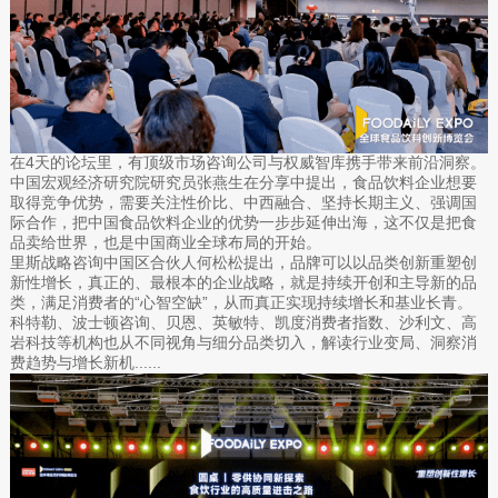
在4天的论坛里，有顶级市场咨询公司与权威智库携手带来前沿洞察。
中国宏观经济研究院研究员张燕生在分享中提出，食品饮料企业想要
取得竞争优势，需要关注性价比、中西融合、坚持长期主义、强调国
际合作，把中国食品饮料企业的优势一步步延伸出海，这不仅是把食
品卖给世界，也是中国商业全球布局的开始。
里斯战略咨询中国区合伙人何松松提出，品牌可以以品类创新重塑创
新性增长，真正的、最根本的企业战略，就是持续开创和主导新的品
类，满足消费者的“心智空缺”，从而真正实现持续增长和基业长青。
科特勒、波士顿咨询、贝恩、英敏特、凯度消费者指数、沙利文、高
岩科技等机构也从不同视角与细分品类切入，解读行业变局、洞察消
费趋势与增长新机......