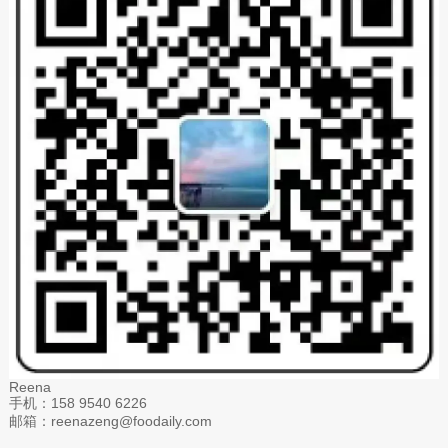
Reena
手机：158 9540 6226
邮箱：reenazeng@foodaily.com