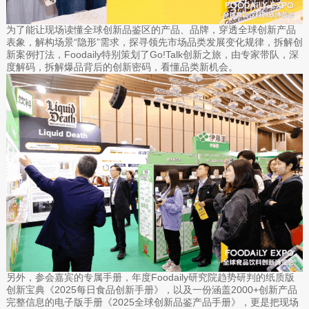
为了能让现场读懂全球创新品鉴区的产品、品牌，穿透全球创新产品
表象，解构场景“隐形”需求，探寻领先市场品类发展变化规律，拆解创
新案例打法，Foodaily特别策划了Go!Talk创新之旅，由专家带队，深
度解码，拆解爆品背后的创新密码，看懂品类新机会。
另外，参会嘉宾的专属手册，年度Foodaily研究院趋势研判的纸质版
创新宝典《2025每日食品创新手册》，以及一份涵盖2000+创新产品
完整信息的电子版手册《2025全球创新品鉴产品手册》，更是把现场