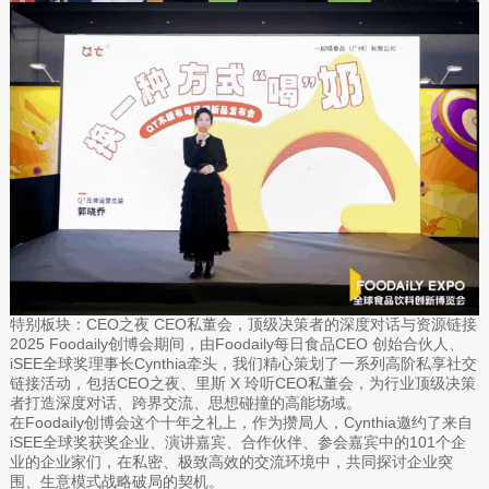
特别板块：CEO之夜 CEO私董会，顶级决策者的深度对话与资源链接
2025 Foodaily创博会期间，由Foodaily每日食品CEO 创始合伙人、
iSEE全球奖理事长Cynthia牵头，我们精心策划了一系列高阶私享社交
链接活动，包括CEO之夜、里斯 X 玲听CEO私董会，为行业顶级决策
者打造深度对话、跨界交流、思想碰撞的高能场域。
在Foodaily创博会这个十年之礼上，作为攒局人，Cynthia邀约了来自
iSEE全球奖获奖企业、演讲嘉宾、合作伙伴、参会嘉宾中的101个企
业的企业家们，在私密、极致高效的交流环境中，共同探讨企业突
围、生意模式战略破局的契机。