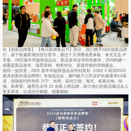
在【创新品牌展】 【每日新潮食品节】部分，我们携手iSEE创新品牌
们，基于权威奖项的信任背书，通过十大消费场景体验、食光宝盒 IP
市集、iSEE嘉年华超级选品会、新品发布会等特色板块，共同构建一
场覆盖新品发布、场景营销、销售转化、渠道对接的营销盛会。
值得一提的是，iSEE 嘉年华超级选品会特别策划《iSEE X 胡润2025
最具创新价值品牌榜》专场选品会，邀约杨子江药业护佑健康等KA渠
道，现场签约阿华田 川宁、光明、诺特兰德、海河、雀巢谷物、味
驰、新希望、越秀乳业等 20 余家上榜品牌，助力他们的新品爆品走入
更多渠道，达成信任赋能、销量赋能。