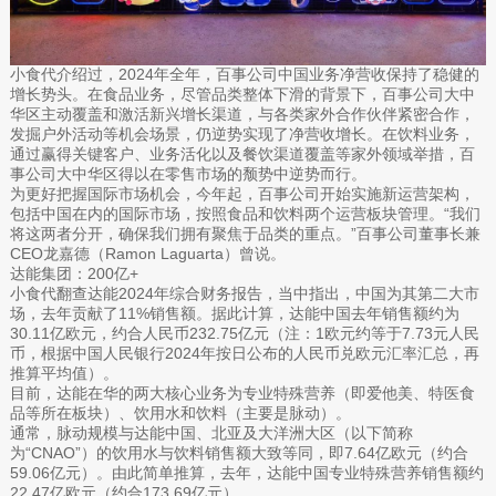
小食代介绍过，2024年全年，百事公司中国业务净营收保持了稳健的
增长势头。在食品业务，尽管品类整体下滑的背景下，百事公司大中
华区主动覆盖和激活新兴增长渠道，与各类家外合作伙伴紧密合作，
发掘户外活动等机会场景，仍逆势实现了净营收增长。在饮料业务，
通过赢得关键客户、业务活化以及餐饮渠道覆盖等家外领域举措，百
事公司大中华区得以在零售市场的颓势中逆势而行。
为更好把握国际市场机会，今年起，百事公司开始实施新运营架构，
包括中国在内的国际市场，按照食品和饮料两个运营板块管理。“我们
将这两者分开，确保我们拥有聚焦于品类的重点。”百事公司董事长兼
CEO龙嘉德（Ramon Laguarta）曾说。
达能集团：200亿+
小食代翻查达能2024年综合财务报告，当中指出，中国为其第二大市
场，去年贡献了11%销售额。据此计算，达能中国去年销售额约为
30.11亿欧元，约合人民币232.75亿元（注：1欧元约等于7.73元人民
币，根据中国人民银行2024年按日公布的人民币兑欧元汇率汇总，再
推算平均值）。
目前，达能在华的两大核心业务为专业特殊营养（即爱他美、特医食
品等所在板块）、饮用水和饮料（主要是脉动）。
通常，脉动规模与达能中国、北亚及大洋洲大区（以下简称
为“CNAO”）的饮用水与饮料销售额大致等同，即7.64亿欧元（约合
59.06亿元）。由此简单推算，去年，达能中国专业特殊营养销售额约
22.47亿欧元（约合173.69亿元）。