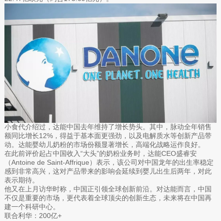
小食代介绍过，达能中国去年维持了增长势头。其中，脉动全年销售
额同比增长12%，得益于基本面更强劲，以及电解质水等创新产品带
动。达能婴幼儿奶粉的市场份额显著增长，高端化战略运作良好。
在此前评价起占中国收入“大头”的奶粉业务时，达能CEO盛睿安
（Antoine de Saint-Affrique）表示，该公司对中国龙年的出生率稳定
感到非常高兴，这对产品带来的影响会延续到婴儿出生后两年，对此
表示期待。
他又在上月访华时称，中国正引领全球创新前沿。对达能而言，中国
不仅是重要的市场，更代表着全球顶尖的创新生态，未来将在中国再
建一个科研中心。
联合利华：200亿+