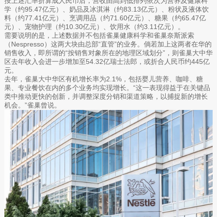
按上述汇率折算成人民币后，营收由高到低排列依次为营养及健康科
学（约95.47亿元）、奶品及冰淇淋（约83.13亿元）、粉状及液体饮
料（约77.41亿元）、烹调用品（约71.60亿元）、糖果（约65.47亿
元）、宠物护理（约10.30亿元）、饮用水（约3.11亿元）。
需要说明的是，上述数据并不包括雀巢健康科学和雀巢奈斯派索
（Nespresso）这两大块由总部“直管”的业务。倘若加上这两者在华的
销售收入，即所谓的“按销售对象所在的地理区域划分”，则雀巢大中华
区去年收入会进一步增加至54.32亿瑞士法郎，或折合人民币约445亿
元。
去年，雀巢大中华区有机增长率为2.1%，包括婴儿营养、咖啡、糖
果、专业餐饮在内的多个业务均实现增长。“这一表现得益于在关键品
类中推动更快的创新，并调整深度分销和渠道策略，以捕捉新的增长
机会。”雀巢曾说。