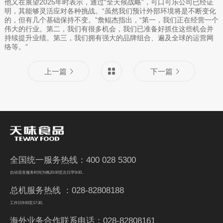
他又在展望2025年时表示，通过“全天候战略”，可口可乐公司已经证
明，其能够灵活应对各种挑战。“虽然我们预计外部环境将是不断变化
的，但有几个基础保持不变。”詹鲲杰指出，“第一，我们正在经营一个
伟大的行业。第二，我们有很多机会，我们已准备好抓住这些机会并
持续提升业绩。第三，我们拥有强大的品牌组合、遍及全球的运营网
络等。”
上一篇
下一篇
全国统一服务热线：400 028 5300
自动语音服务时间为晚20:00至次日早9:00。
总机服务热线 ：028-82808188
工作日9:00至17:30。
海外业务合作联系电话：028-82808161