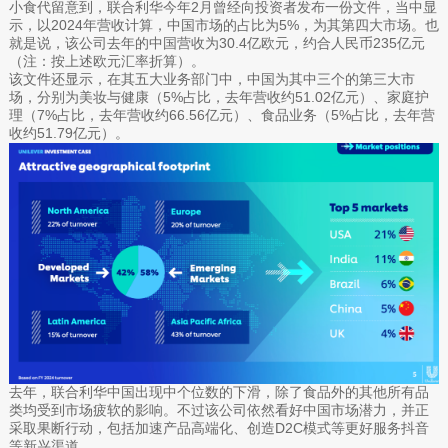
小食代留意到，联合利华今年2月曾经向投资者发布一份文件，当中显
示，以2024年营收计算，中国市场的占比为5%，为其第四大市场。也
就是说，该公司去年的中国营收为30.4亿欧元，约合人民币235亿元
（注：按上述欧元汇率折算）。
该文件还显示，在其五大业务部门中，中国为其中三个的第三大市
场，分别为美妆与健康（5%占比，去年营收约51.02亿元）、家庭护
理（7%占比，去年营收约66.56亿元）、食品业务（5%占比，去年营
收约51.79亿元）。
去年，联合利华中国出现中个位数的下滑，除了食品外的其他所有品
类均受到市场疲软的影响。不过该公司依然看好中国市场潜力，并正
采取果断行动，包括加速产品高端化、创造D2C模式等更好服务抖音
等新兴渠道。