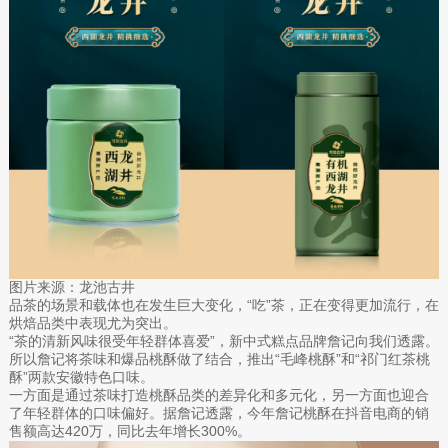
图片来源：龙池古井
品茶的场景和载体也在发生巨大变化，“吃”茶，正在变得更加流行，在
烘焙品类中表现尤为突出。
“茶的清新风味很受年轻群体喜爱”，新中式糕点品牌詹记向我们透露。
所以詹记将茶味和爆品桃酥做了结合，推出“毛峰桃酥”和“祁门红茶桃
酥”两款安徽特色口味。
一方面是通过茶味打造桃酥品类的差异化和多元化，另一方面也迎合
了年轻群体的口味偏好。据詹记透露，今年詹记桃酥在抖音电商的销
售额高达420万，同比去年增长300%。