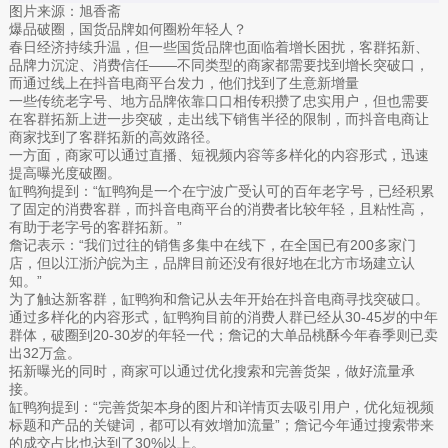
图片来源：旭香斋
爆品破圈，国货品牌如何圈粉年轻人？
春日经济持续升温，但一些国货品牌也面临着增长困扰，客群拓新、
品牌力沉淀、消费信任——不同类型的商家都需要找到增长突破口，
而通过线上在抖音电商平台发力，他们找到了生意新增量
一些传统老字号、地方品牌依靠口口相传积攒了忠实用户，但也需要
在客群拓新上进一步突破，走出线下销售半径的限制，而抖音电商让
商家找到了客群拓新的高效路径。
一方面，商家可以通过直播、短视频内容等多样化的内容形式，迅速
提高曝光度破圈。
缸鸭狗提到：“缸鸭狗是一个在宁波广受认可的百年老字号，已经积累
了固定的消费客群，而抖音电商平台的消费者比较年轻，且粘性高，
有助于老字号的客群拓新。”
詹记表示：“我们过往的销售多集中在线下，在全国已有200多家门
店，但以江浙沪皖为主，品牌目前还没有很好地在北方市场建立认
知。”
为了触达新客群，缸鸭狗和詹记从去年开始在抖音电商寻找突破口。
通过多样化的内容形式，缸鸭狗目前的消费人群已经从30-45岁的中年
群体，破圈到20-30岁的年轻一代；詹记的大单品桃酥今年春季则已卖
出32万盒。
拓新曝光的同时，商家可以通过优化搜索和完善货架，做好流量承
接。
缸鸭狗提到：“完善货架本身的图片和详情页去吸引用户，优化短视频
标题和产品的关键词，都可以有效增加流量”；詹记今年通过搜索带来
的成交占比也达到了30%以上。