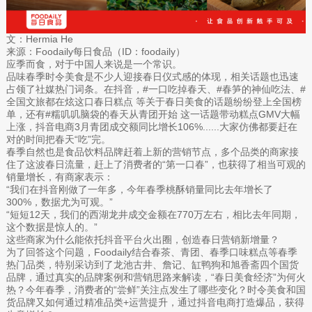
文：Hermia He
来源：Foodaily每日食品（ID：foodaily）
应季而食，对于中国人来说是一个常识。
品味春季时令美食是不少人迎接春日仪式感的体现，相关话题也迅速
占领了社媒热门词条。在抖音，#一口吃掉春天、#春笋的神仙吃法、#
全国文旅都在炫这口春日糕点 等关于春日美食的话题纷纷登上全国榜
单，还有#糯叽叽脑袋的春天从青团开始 这一话题带动糕点GMV大幅
上涨，抖音电商3月青团成交额同比增长106%......大家仿佛都要赶在
对的时间把春天“吃”完。
春季自然也是食品饮料品牌赶着上新的营销节点，多个品类的商家接
住了这波春日流量，赶上了消费者的“第一口春”，也获得了相当可观的
销量增长，有商家表示：
“我们在抖音刚做了一年多，今年春季桃酥销量同比去年增长了
300%，数据尤为可观。”
“短短12天，我们的西湖龙井成交金额在770万左右，相比去年同期，
这个数据是惊人的。”
这些商家为什么能依托抖音平台火出圈，创造春日营销新增量？
为了回答这个问题，Foodaily结合春茶、青团、春季口味糕点等春季
热门品类，特别采访到了龙池古井、詹记、缸鸭狗和旭香斋四个国货
品牌，通过真实的品牌案例和营销思路来解读，“春日美食经济”为何火
热？今年春季，消费者的“尝鲜”关注点发生了哪些变化？时令美食和国
货品牌又如何通过精准品类+运营提升，通过抖音电商打造爆品，获得