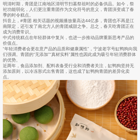
明清时期，青团是江南地区清明节扫墓祭祖时的必备供品。如今，祭
祀功能弱化，人们更注重青团作为文化符号的意义，青团演变成了春
季的时令糕点。
抖音上，#青团 相关话题的视频播放量高达44亿多，青团也不再是江
南限定，还引发了南北方人的青团咸甜之争。总之，春天吃青团正在
成为消费常识。
中式传统糕点在年轻群体中复兴，也进一步推动品牌重新思考产品的
价值点。
“年轻消费者会更在意产品的品质和健康属性”，宁波老字号缸鸭狗向我
们强调。青团的“无添加”“真材实料”属性也因此成为吸引年轻消费群体
的优势。
近两年，食品添加剂、配料表备受行业和消费者关注，缸鸭狗坚持无
添加原则，以冷冻形式出售青团，这也成了缸鸭狗青团的差异化卖
点。