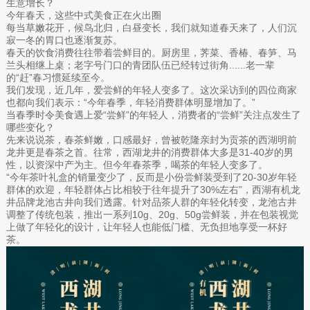
生意增长？
今年春天，这些中式美食正在火出圈
每当草嫩花开，候鸟北归，白昼变长，我们就知道春天来了，人们沉
寂一冬的胃口也逐渐复苏。
春天的饮食消费往往带着尝鲜目的。厨房里，荠菜、香椿、春笋、马
兰头相继上桌；老字号门口的青团队伍已经转过街角......老一辈
的“赶”春习惯延续至今。
我们发现，近几年，爱尝鲜的年轻人变多了。这次采访到的四位商家
也都向我们表示：“今年春季，年轻消费群体明显增加了。”
当春季时令美食遇上爱“尝鲜”的年轻人，消费者的“尝鲜”关注点发生了
哪些变化？
先来说说茶，春茶鲜嫩，口感最好，曾被乾隆亲封为贡茶的西湖明前
龙井更是春茶之首。往常，西湖龙井的消费群体大多是31-40岁的男
性，以资深中产为主。但今年春茶季，喝茶的年轻人变多了。
“今年茶叶礼盒的销量变少了，反而是小份尝鲜装受到了20-30岁年轻
群体的欢迎，年轻群体占比相较于往年提升了30%左右”，西湖有机龙
井品牌龙池古井向我们透露。针对品茶人群的年轻化转变，龙池古井
调整了传统包装，推出一系列10g、20g、50g尝鲜装，并在包装视觉
上做了年轻化的设计，让年轻人也能低门槛、无负担地享受一杯好
茶。