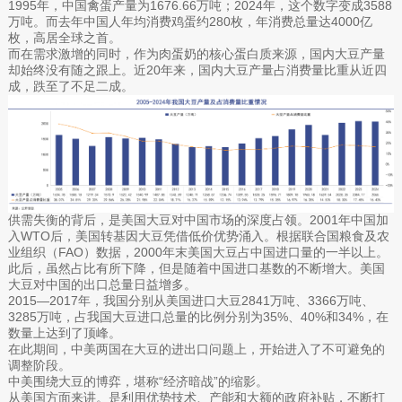
1995年，中国禽蛋产量为1676.66万吨；2024年，这个数字变成3588
万吨。而去年中国人年均消费鸡蛋约280枚，年消费总量达4000亿
枚，高居全球之首。
而在需求激增的同时，作为肉蛋奶的核心蛋白质来源，国内大豆产量
却始终没有随之跟上。近20年来，国内大豆产量占消费量比重从近四
成，跌至了不足二成。
供需失衡的背后，是美国大豆对中国市场的深度占领。2001年中国加
入WTO后，美国转基因大豆凭借低价优势涌入。根据联合国粮食及农
业组织（FAO）数据，2000年末美国大豆占中国进口量的一半以上。
此后，虽然占比有所下降，但是随着中国进口基数的不断增大。美国
大豆对中国的出口总量日益增多。
2015—2017年，我国分别从美国进口大豆2841万吨、3366万吨、
3285万吨，占我国大豆进口总量的比例分别为35%、40%和34%，在
数量上达到了顶峰。
在此期间，中美两国在大豆的进出口问题上，开始进入了不可避免的
调整阶段。
中美围绕大豆的博弈，堪称“经济暗战”的缩影。
从美国方面来讲。是利用优势技术、产能和大额的政府补贴，不断打