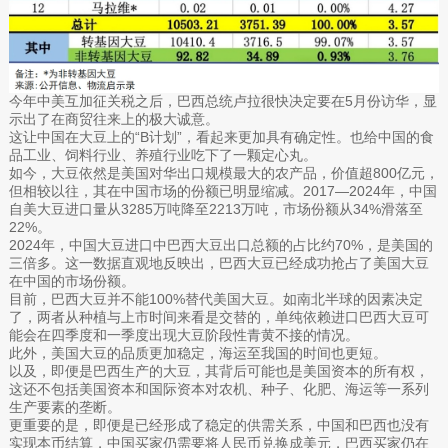
今年中美互加征关税之后，巴西总统卢拉很快决定要在5月份访华，显
示出了在商贸往来上的极大诚意。
这让中国在大豆上的“B计划”，看起来更加具有确定性。也给中国的食
品工业、饲料行业、养殖行业吃下了一颗定心丸。
如今，大豆依然是美国对华出口规模最大的农产品，价值超800亿元，
但相较以往，其在中国市场的份额已明显缩减。2017—2024年，中国
自美大豆进口量从3285万吨降至2213万吨，市场份额从34%滑落至
22%。
2024年，中国大豆进口中巴西大豆出口总额的占比约70%，是美国的
三倍多。这一数据直观地反映出，巴西大豆已经成功抢占了美国大豆
在中国的市场份额。
目前，巴西大豆并不能100%替代美国大豆。如南北半球的因素决定
了，两者从种植与上市时间来看是交替的，单纯依赖进口巴西大豆可
能会在四季度和一季度出现大豆阶段性青黄不接的情况。
此外，美国大豆的品质更加稳定，海运至我国的时间也更短。
以及，即便是巴西生产的大豆，其背后可能也是美国资本的所有权，
这还不包括美国资本和国际资本对农机、种子、化肥、海运等一系列
生产要素的垄断。
更重要的是，即便是已经形成了稳定的供需关系，中国和巴西也没有
实现本币结算，中国买家仍需要将人民币兑换成美元，巴西买家仍在