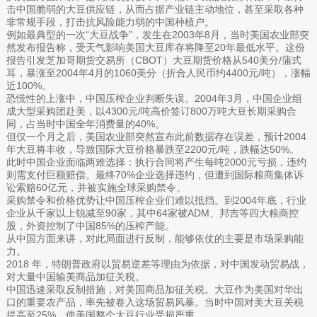
击中国脆弱的大豆供应链，从而占据产业链主动地位，甚至采取各种
非常规手段，打击抗风险能力弱的中国种植户。
例如最典型的一次“大豆战争”，发生在2003年8月，当时美国农业部突
然发布报告称，受天气影响美国大豆库存将降至20年最低水平。这份
报告引发芝加哥期货交易所（CBOT）大豆期货价格从540美分/蒲式
耳，暴涨至2004年4月的1060美分（折合人民币约4400元/吨），涨幅
近100%。
恐慌性的上涨中，中国压榨企业判断失误。2004年3月，中国企业组
成大型采购团赴美，以4300元/吨高价签订800万吨大豆长期采购合
同，占当时中国全年消费量的40%。
但仅一个月之后，美国农业部突然宣布此前数据存在误差，预计2004
年大豆将丰收，导致国际大豆价格暴跌至2200元/吨，跌幅达50%。
此时中国企业面临两难选择：执行合同将产生每吨2000元亏损，违约
则需支付巨额赔偿。最终70%企业选择违约，但遭到国际粮商集体诉
讼索赔60亿元，并被实施全球采购禁令。
采购禁令和价格优势让中国压榨企业们难以抵挡。到2004年底，行业
企业从千家以上锐减至90家，其中64家被ADM、邦吉等四大粮商控
股，外资控制了中国85%的压榨产能。
从中国方面来讲，对此局面进行反制，能够依仗的主要是市场采购能
力。
2018 年，特朗普政府以贸易逆差等理由为依据，对中国发动贸易战，
对大量中国输美商品加征关税。
中国迅速采取反制措施，对美国商品加征关税。大豆作为美国对华出
口的重要农产品，率先被卷入这场贸易风暴。当时中国对美大豆关税
提高至25%，使美国整个大豆行业受损严重。