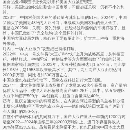
国食品业和养殖行业长期以来和美国大豆紧密绑定。
同样，美国也始终难以割舍中国市场，即便加征关税，仍有不小的利
益。
2023年，中国对美国大豆的采购量占其出口量的51%。2024年，中国
又购买了美国近48%的大豆出口，继续成为美国农民的最大金主。
但是在2025年，关税冲突的升级，已经将这种脆弱的平衡打破了。显
然，中国已做好了“完全脱钩”这个最坏的打算。
中国的大豆破局之路，核心在于两条腿走路：扩大本土种植、重构海
外来源。
对内，一场“大豆振兴”攻坚战已持续打响。
2022年，中央一号文件将“大豆扩种计划”上升为战略高度，从种植面
积、种植模式、种植区域、种植技术等方方面面都做了详细的部署。
根据国家统计局数据，2023年，大豆种植面积达到1.57亿亩，同比增
长1.95%，是1958年以来最高水平。其中，高油高产大豆面积达到
2000多万亩，同比增加500万亩左右。
中国企业也在政策推动下，围绕农业科技进行大豆创新。
2024年，北大荒集团尾山农场推广了龙垦3092这个高蛋白、高产量的
优质大豆品种，使得大豆种植最高亩产569.25斤，其中，第五管理区
大豆平均亩产509斤，再创新高，且蛋白含量高达40%。
还有，重庆交通大学的科研团队，在内蒙古阿拉善盟的乌兰布和沙漠
土壤化基地取得了重大的农业突破——他们的试验田大豆亩产达到了
令人瞩目的280公斤。
在整个产学研体系的共同努力下，国产大豆产量从十年前的1200万吨
增至2022—2024年连续三年的2000万吨以上。进口依存度得以从
90%降至82%左右。虽然看起来降幅不大，但也已经为中国本土大豆