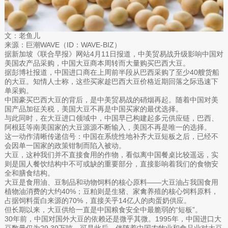
文：老鱼儿
来源：巨潮WAVE（ID：WAVE-BIZ）
据新加坡《联合早报》网站4月11日报道，中美贸易战升级影响中国对
美国农产品采购，中国大豆商本周转而大量购买巴西大豆。
据彭博社报道，中国进口商在上周前半段从巴西采购了至少40艘货船
的大豆。知情人士称，这些买家趁巴西大豆价格近期回落之际迅速下
单采购。
中国豪买巴西大豆的背后，是中美贸易战的硝烟再起。随着中国对美
国产品加征关税，美国大豆不再是中国买家的最优选择。
与此同时，在大豆进口领域中，中国早已构建起多元供应链，巴西、
阿根廷等南美国家的大豆源源不断输入，美国不再是唯一的选择。
这一动作清晰传递信号：中国在系统性地补齐大豆短板之后，已经不
会因单一国家的政策钳制而陷入被动。
大豆，这种我们并不直接食用的作物，看似离中国餐桌比较遥远，实
则是国人餐饮结构中不可或缺的重要部分，直接影响着我们的食物安
全和膳食结构。
大豆是食用油、豆制品和动物饲料的核心原料——大豆油占我国食用
植物油消费的大约40%；豆粕则是生猪、家禽养殖的核心饲料原料，
占据饲料蛋白来源的70%，直接关乎14亿人的肉蛋奶供应。
但长期以来，大豆供给一直是中国粮食安全中最脆弱的“短板”。
30年前，中国对国外大豆的依赖还是微乎其微。1995年，中国进口大
豆数量仅为29.39万吨。可是此后，伴随着中国农牧业和食品业对大豆