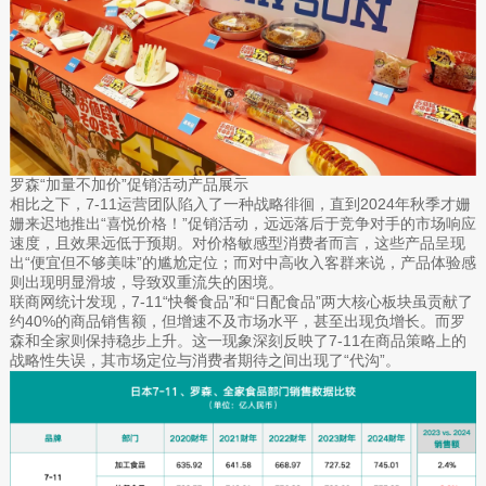
罗森“加量不加价”促销活动产品展示
相比之下，7-11运营团队陷入了一种战略徘徊，直到2024年秋季才姗
姗来迟地推出“喜悦价格！”促销活动，远远落后于竞争对手的市场响应
速度，且效果远低于预期。对价格敏感型消费者而言，这些产品呈现
出“便宜但不够美味”的尴尬定位；而对中高收入客群来说，产品体验感
则出现明显滑坡，导致双重流失的困境。
联商网统计发现，7-11“快餐食品”和“日配食品”两大核心板块虽贡献了
约40%的商品销售额，但增速不及市场水平，甚至出现负增长。而罗
森和全家则保持稳步上升。这一现象深刻反映了7-11在商品策略上的
战略性失误，其市场定位与消费者期待之间出现了“代沟”。