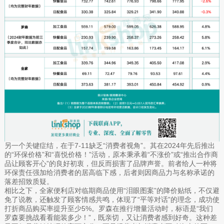
另一个关键症结，在于7-11缺乏“消费者视角”。其在2024年先后推出
的“环保价格”和“喜悦价格！”活动，原本秉承着“不涨价”或“推出合作商
品让顾客开心”的良好初衷，但反而损害了品牌声誉。前者给人一种将
环保责任强加给消费者的居高临下感，后者则因商品力与名称承诺的
落差招致质疑。
相比之下，全家便利店对临期商品使用“泪眼图案”的降价贴纸，不仅避
免了说教，还触发了顾客情感共鸣，体现了“平等对话”的理念，成功使
打折商品购买率提升至少5%。罗森在推行增量活动时，标语是“我们
罗森要挑战看看能装多少！”，既亲切，又让消费者感到好奇。这种差