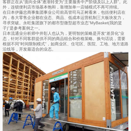
客群正在从“面向全体”逐渐转变为“主要服务中产阶级及以上人群”。此
外，连锁便利店市场基本饱和，靠增加单一店铺模式不再可持续。
在日本伊藤忠商事集团事业公司前高管司马正树看来，包括便利店在
内，各大零售企业都在业态、商品、低成本运营机制三大板块发力，
寻求突破。永旺集团旗下的都市型微型超市业态“MyBasket(我的篮
子)”是参考案例之一。
日本流通业分析师中井彰人也认为，更明智的策略是开发“差异化”业
态，针对不同客群提供不同的商品组合和价格策略。换句话说，需要
根据不同“时间限制模式”，如商业区、住宅区、医院、工地、地方道路
沿线等，开发最适合的业态。