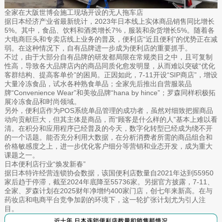
全家在大阪世博会施工现场开设的无人拖车店
据日本经济产业省最新统计，2023年日本线上实体商品销售同比增长
5%。其中，食品、饮料和酒类增长7%，服装和杂货增长5%。随着各
大电商巨头和专卖店线上业务的普及，便利店“近且便利”的优势正在减
弱。在这种情况下，自有品牌进一步成为便利店的重要抓手。
不过，由于大部分自有品牌的研发都局限在常规类目之中，且可复制
性高，导致各大品牌店内的商品同质化愈发明显，从而难以突破“优化
客群结构、提高客单价”的困局。正因如此，7-11开设“SIP商店”，增设
大量冷冻食品，试水各种熟食单品；全家先后推出自营服装品
牌“Convenience Wear”和美妆品牌“hana by hince”；罗森同样积极拓
展冷冻食品和时尚领域。
另外，便利店作为POS系统单品管理的成功者，虽然对细致把握商品
动向贡献巨大，但其主体是商品，而“顾客是什么样的人”基本上难以看
清。在积分和应用程序已经普及的今天，数字化转型已经成为绕不开
的一个话题。能否充分利用大数据，在分析消费者所需的商品组合和
价格敏感度之上，进一步优化客户细分等营销和业态开发，成为重大
课题之一。
日本便利店行业“焕发新春”
据日本特许经营连锁协会数据，该国便利店数量自2021年达到55950
家后趋于停滞，截至2024年底降至55736家。另据官方披露，7-11、
全家、罗森计划在2025财年净增约400家门店，创七年来新高。在与
药妆店和电商平台竞争加剧的环境下，这一轮扩张计划尤为引人注
目。