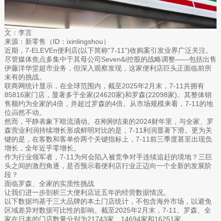
文：李言
来源：新零售（ID：ixinlingshou）
近期，7-ELEVEn便利店(以下简称“7-11”)收购案引发业界广泛关注。
尽管媒体焦点多集中于其母公司Seven&i控股的战略调整——包括出售
伊藤洋华堂超市业务，但深入观察发现，这家便利店巨头正面临前所
未有的挑战。
联商网统计显示，在全球范围内，截至2025年2月末，7-11共拥有
85816家门店，显著多于全家(24620家)和罗森(22098家)。其整体销
售额约为全家的4倍，并超过罗森的4倍。从市场规模来看，7-11的地
位岿然不动。
然而，平静表象下暗流涌动。在刚刚结束的2024财年里，与全家、罗
森营业利润持续增长形成鲜明对比的是，7-11利润显著下滑。更为关
键的是，在客数和客单价两个关键指标上，7-11前三季度甚至出现负
增长，全年近乎零增长。
作为行业领军者，7-11为何会陷入被竞争对手连续追赶的境地？三巨
头之间的激烈角逐，是否预示着便利店行业正迈向一个全新的发展阶
段？
面临罗森、全家的实质性挑战
让我们进一步剖析三大便利店近五年的经营数据情况。
以下数据均基于三大品牌的本土门店统计，不包含海外市场，以避免
区域差异对数据可比性的影响。截至2025年2月末，7-11、罗森、全
家在日本的门店数量分别为21743家、14694家和16251家。