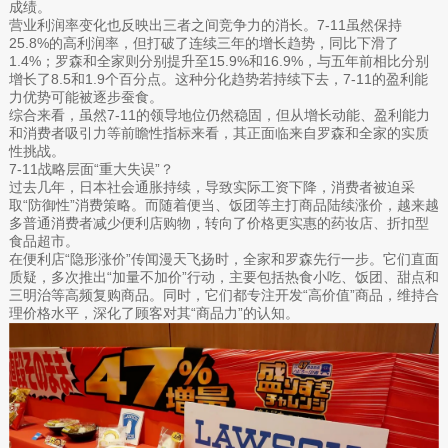
成绩。
营业利润率变化也反映出三者之间竞争力的消长。7-11虽然保持
25.8%的高利润率，但打破了连续三年的增长趋势，同比下滑了
1.4%；罗森和全家则分别提升至15.9%和16.9%，与五年前相比分别
增长了8.5和1.9个百分点。这种分化趋势若持续下去，7-11的盈利能
力优势可能被逐步蚕食。
综合来看，虽然7-11的领导地位仍然稳固，但从增长动能、盈利能力
和消费者吸引力等前瞻性指标来看，其正面临来自罗森和全家的实质
性挑战。
7-11战略层面“重大失误”？
过去几年，日本社会通胀持续，导致实际工资下降，消费者被迫采
取“防御性”消费策略。而随着便当、饭团等主打商品陆续涨价，越来越
多普通消费者减少便利店购物，转向了价格更实惠的药妆店、折扣型
食品超市。
在便利店“隐形涨价”传闻漫天飞扬时，全家和罗森先行一步。它们直面
质疑，多次推出“加量不加价”行动，主要包括热食小吃、饭团、甜点和
三明治等高频复购商品。同时，它们都专注开发“高价值”商品，维持合
理价格水平，深化了顾客对其“商品力”的认知。