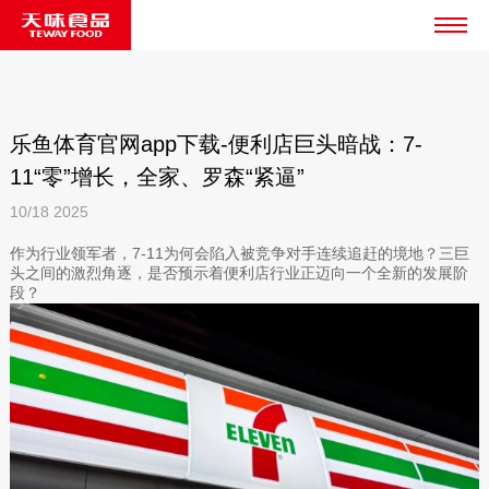
乐鱼体育官网app下载-便利店巨头暗战：7-
11“零”增长，全家、罗森“紧逼”
10/18
2025
作为行业领军者，7-11为何会陷入被竞争对手连续追赶的境地？三巨
头之间的激烈角逐，是否预示着便利店行业正迈向一个全新的发展阶
段？