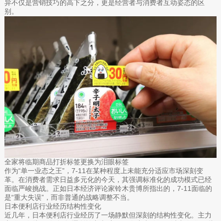
异不仅是营销技巧的高下之分，更是经营者与消费者互动姿态的区
别。
全家将临期商品打折标签更换为泪眼标签
作为“单一业态之王”，7-11在某种程度上未能充分适应市场深刻变
革。在消费者需求日益多元化的今天，其强调标准化的成功模式已经
面临严峻挑战。正如日本经济评论家铃木贵博所指出的，7-11面临的
是“重大失误”，而非普通的战略调整不当。
日本便利店行业经历结构性变化
近几年，日本便利店行业经历了一场静默但深刻的结构性变化。主力