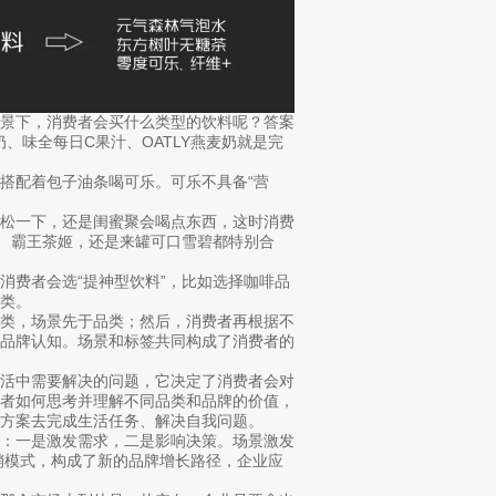
场景下，消费者会买什么类型的饮料呢？答案
奶、味全每日C果汁、OATLY燕麦奶就是完
搭配着包子油条喝可乐。可乐不具备“营
放松一下，还是闺蜜聚会喝点东西，这时消费
茶、霸王茶姬，还是来罐可口雪碧都特别合
消费者会选“提神型饮料”，比如选择咖啡品
类。
品类，场景先于品类；然后，消费者再根据不
义品牌认知。场景和标签共同构成了消费者的
生活中需要解决的问题，它决定了消费者会对
费者如何思考并理解不同品类和品牌的价值，
方案去完成生活任务、解决自我问题。
事：一是激发需求，二是影响决策。场景激发
销模式，构成了新的品牌增长路径，企业应