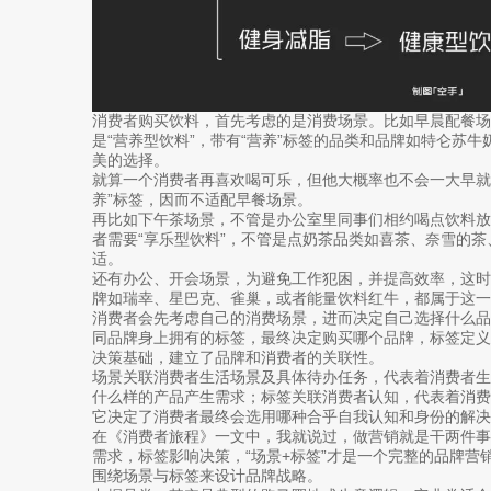
消费者购买饮料，首先考虑的是消费场景。比如早晨配餐
是“营养型饮料”，带有“营养”标签的品类和品牌如特仑苏牛
美的选择。
就算一个消费者再喜欢喝可乐，但他大概率也不会一大早就
养”标签，因而不适配早餐场景。
再比如下午茶场景，不管是办公室里同事们相约喝点饮料
者需要“享乐型饮料”，不管是点奶茶品类如喜茶、奈雪的
适。
还有办公、开会场景，为避免工作犯困，并提高效率，这时
牌如瑞幸、星巴克、雀巢，或者能量饮料红牛，都属于这一
消费者会先考虑自己的消费场景，进而决定自己选择什么
同品牌身上拥有的标签，最终决定购买哪个品牌，标签定
决策基础，建立了品牌和消费者的关联性。
场景关联消费者生活场景及具体待办任务，代表着消费者
什么样的产品产生需求；标签关联消费者认知，代表着消
它决定了消费者最终会选用哪种合乎自我认知和身份的解决
在《消费者旅程》一文中，我就说过，做营销就是干两件
需求，标签影响决策，“场景+标签”才是一个完整的品牌营
围绕场景与标签来设计品牌战略。