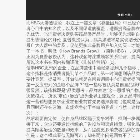
而HBG大渗透理论，我在上一篇文章《存量困局》中已经
者心目中的知名度，以及不同渠道的覆盖，进而提高品牌
先优势。当消费者决定购买该品类产品时，能够优先想到自
提出该理论的拜伦·夏普教授认为，搞高渗透率是实现增长
最广大人群中的普及，促使更多非品牌用户加入购买，才
了一本书，叫做《How Brands Grow》（简称HBG
正因为夏普教授认为，这种观念与注重顾客关系经营、提
所以这本书在国内被翻译做《非传统营销》[1]。
信奉HBG思想的企业，在品牌营销中会经常提到几个指标
这个指标是指消费者提到某个产品时，第一时间想到该品类
要计算第一提及率，其做法就是在问卷调研中向消费者提问
第一反应想到的是哪个品牌？”这一指标被认为是衡量品牌
很显然，该指标即是“品类思考，品牌表达”这一思维的产
决策模式，所以“定位+渗透”成为业界主流观念，这是品牌
这一营销思想要求企业在创业前首先要选择赛道（也就是
且同时还存在蓝海、市场竞争处于空白的赛道（当然，这样
次）；
然后就要做定位，使自身品牌区隔于竞争对手，找到一块属
接下来，企业还要通过持续的广告投放和渠道铺货，强化
提高顾客触达的数量和效率，从而提醒更多消费者品牌的存
但是，这个模式看似无懈可击，却有两个问题回答不了：