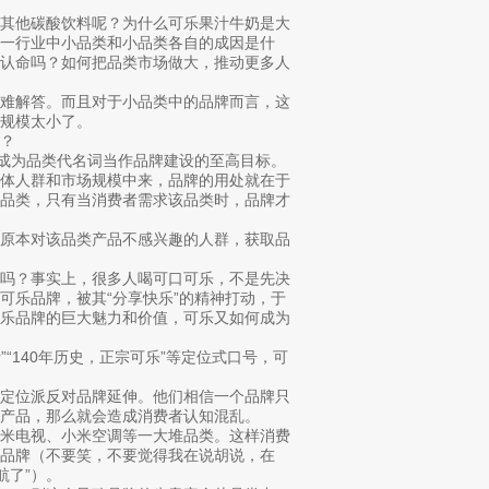
或其他碳酸饮料呢？为什么可乐果汁牛奶是大
一行业中小品类和小品类各自的成因是什
该认命吗？如何把品类市场做大，推动更多人
很难解答。而且对于小品类中的品牌而言，这
规模太小了。
？
把成为品类代名词当作品牌建设的至高目标。
整体人群和市场规模中来，品牌的用处就在于
于品类，只有当消费者需求该品类时，品牌才
些原本对该品类产品不感兴趣的人群，获取品
择吗？事实上，很多人喝可口可乐，不是先决
可乐品牌，被其“分享快乐”的精神打动，于
可乐品牌的巨大魅力和价值，可乐又如何成为
”“140年历史，正宗可乐”等定位式口号，可
是定位派反对品牌延伸。他们相信一个品牌只
产品，那么就会造成消费者认知混乱。
小米电视、小米空调等一大堆品类。这样消费
品牌（不要笑，不要觉得我在说胡说，在
航了”）。