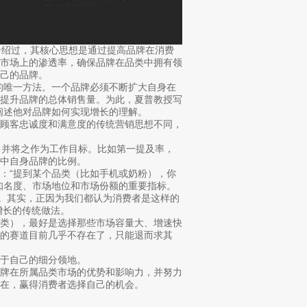
介绍过，其核心思想是通过提高品牌在消费
在市场上的渗透率，确保品牌在品类中拥有领
己的品牌。
的唯一方法。一个品牌必须不断扩大自身在
能提升品牌的总体销售量。为此，夏普教授写
），来阐述他对品牌如何实现增长的理解。
高顾客忠诚度和满意度的传统营销思想不同，
，并将之作为工作目标。比如第一提及率，
中自身品牌的比例。
：“提到某个品类（比如手机或奶粉），你
知名度、市场地位和市场份额的重要指标。
物。其实，正因为我们都认为消费者是这样的
增长的传统做法。
品类），最好是选择那些市场容量大、增速快
的赛道目前几乎不存在了，只能退而求其
于自己的细分领地。
品牌在所属品类市场的优势和影响力，并努力
在，赢得消费者选择自己的机会。