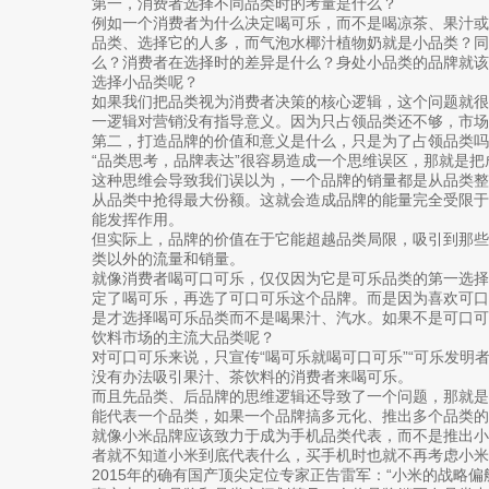
第一，消费者选择不同品类时的考量是什么？
例如一个消费者为什么决定喝可乐，而不是喝凉茶、果汁
品类、选择它的人多，而气泡水椰汁植物奶就是小品类？同
么？消费者在选择时的差异是什么？身处小品类的品牌就
选择小品类呢？
如果我们把品类视为消费者决策的核心逻辑，这个问题就
一逻辑对营销没有指导意义。因为只占领品类还不够，市场
第二，打造品牌的价值和意义是什么，只是为了占领品类吗
“品类思考，品牌表达”很容易造成一个思维误区，那就是
这种思维会导致我们误以为，一个品牌的销量都是从品类
从品类中抢得最大份额。这就会造成品牌的能量完全受限
能发挥作用。
但实际上，品牌的价值在于它能超越品类局限，吸引到那
类以外的流量和销量。
就像消费者喝可口可乐，仅仅因为它是可乐品类的第一选
定了喝可乐，再选了可口可乐这个品牌。而是因为喜欢可口
是才选择喝可乐品类而不是喝果汁、汽水。如果不是可口
饮料市场的主流大品类呢？
对可口可乐来说，只宣传“喝可乐就喝可口可乐”“可乐发明者
没有办法吸引果汁、茶饮料的消费者来喝可乐。
而且先品类、后品牌的思维逻辑还导致了一个问题，那就
能代表一个品类，如果一个品牌搞多元化、推出多个品类的
就像小米品牌应该致力于成为手机品类代表，而不是推出
者就不知道小米到底代表什么，买手机时也就不再考虑小米
2015年的确有国产顶尖定位专家正告雷军：“小米的战略偏