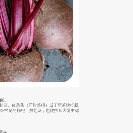
标配。
衣甘蓝、红菜头（即甜菜根）成了新茶饮推新
吃饭常见的枸杞、黑芝麻，也被抖音大博主称
新品。