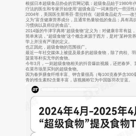
根据日本超级食品协会的官网记载：超级食品始于1980年
疗法的医生和专家开始使用“超级食品”一词来指代一些活
2004年，美国医生斯蒂芬·普拉特在《超级食品处方——
义为“富含健康营养成分，且通常热量较低的食品；具有高
习惯病以及癌症的食品”。
2014版的牛津字典将“超级食物”定义为：对健康非常有益
简单来说，“超级食物”这个概念来源于西方，是对“某种营
学上并没有严谨的定义。
也正因此，超级食物的范围很广。
最近一年社交媒体上被提及最多的超级食物，除了肉桂、
菠菜等朴实无华的食物。
今年3月，一则超级食物相关的抖音爆款视频，还把春笋、
在菜市场里买到的超级食物。
因为春笋膳食纤维丰富、钾含量很高（每100克春笋含30
青的维生素B2含量丰富，该视频称它为中国版羽衣甘蓝。