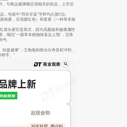
料、与奥运健康概念强相关的饮品，上市后
品，包装中“羽衣甘蓝”字样均占据C位。
甜菜根素，呈现紫红色）和姜黄（一种草本植
式、红菜头紫甘蓝美式，因为高颜值和健康属性
里，喝完“一股草本植物味直达上颚”，宝珠
称号。
维、轻盈健康”；王饱饱则推出白奇亚籽冲剂，
帮手。”