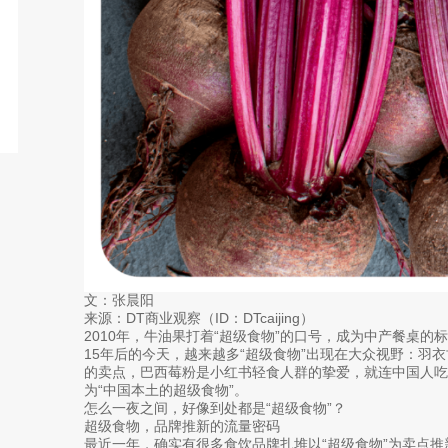
文：张晨阳
来源：DT商业观察（ID：DTcaijing）
2010年，牛油果打着“超级食物”的口号，成为中产餐桌的
15年后的今天，越来越多“超级食物”出现在大众视野：羽
的卖点，巴西莓粉是小红书轻食人群的挚爱，就连中国人
为“中国本土的超级食物”。
怎么一夜之间，好像到处都是“超级食物”？
超级食物，品牌推新的流量密码
最近一年，确实有很多食饮品牌扎堆以“超级食物”为卖点推