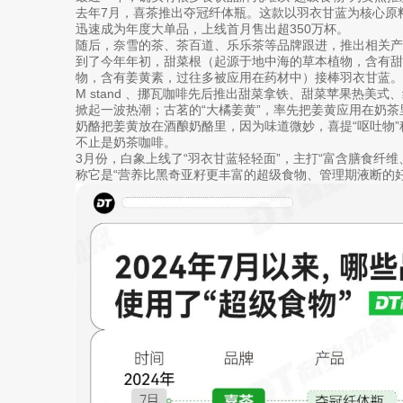
去年7月，喜茶推出夺冠纤体瓶。这款以羽衣甘蓝为核心原
迅速成为年度大单品，上线首月售出超350万杯。
随后，奈雪的茶、茶百道、乐乐茶等品牌跟进，推出相关产
到了今年年初，甜菜根（起源于地中海的草本植物，含有
物，含有姜黄素，过往多被应用在药材中）接棒羽衣甘蓝。
M stand 、挪瓦咖啡先后推出甜菜拿铁、甜菜苹果热美
掀起一波热潮；古茗的“大橘姜黄”，率先把姜黄应用在奶茶
奶酪把姜黄放在酒酿奶酪里，因为味道微妙，喜提“呕吐物”
不止是奶茶咖啡。
3月份，白象上线了“羽衣甘蓝轻轻面”，主打“富含膳食纤
称它是“营养比黑奇亚籽更丰富的超级食物、管理期液断的好