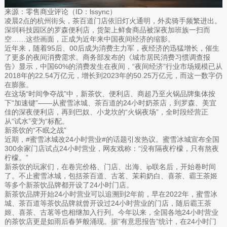
来源：零售商业评论（ID：lssync）
凌晨2点的杭州街头，茶百道门店依旧灯火通明，外卖骑手频繁进出。
深圳科技园区的罗森便利店，货架上鲜食商品被深夜加班族一扫而
空……这些画面，正成为近年来中国夜间经济的缩影。
近年来，随着95后、00后成为消费主力军，夜经济的迅猛增长，催生
了更多的夜间消费需求。商务部发布的《城市居民消费习惯调查报
告》显示，中国60%的消费发生在夜间，“夜间经济”行业市场规模已从
2018年的22.54万亿元，增长到2023年的50.25万亿元，而这一数字仍
在膨胀。
在这场“时间争夺战”中，新茶饮、便利店、商超乃至火锅品牌集体按
下“加速键”——从蜜雪冰城、茶百道的24小时奶茶店，到罗森、美宜
佳的深夜便利店，再到巴奴、小龙坎的“火锅夜场”，全时段经营正
从“试水”变为“标配。
新茶饮的“不眠之战”
近期，#蜜雪冰城改24小时营业#的话题引发热议。蜜雪冰城宣布全国
300余家门店试点24小时营业，网友戏称：“没有隔夜柠檬，只有熬夜
柠檬。”
新茶饮的玩家们，在卷完价格、门店、出海、ip联名后，开始卷时间
了。不止蜜雪冰城，包括茶百道、古茗、茉莉奶白、喜茶、霸王茶姬
等多个新茶饮品牌都开设了24小时门店。
新茶饮品牌开始24小时营业可以追溯到2年前，早在2022年，蜜雪冰
城、茶百道等茶饮品牌就曾开设过24小时营业的门店，随后霸王茶
姬、喜茶、古茗等也相继加入行列。今年以来，全国各地24小时营业
的茶饮店更是如雨后春笋般涌现。据”有意思报告”统计，在24小时门