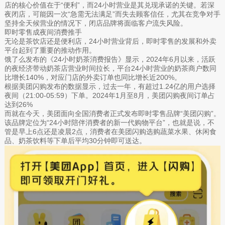
店的核心价值在于“便利”，而24小时营业是其兑现承诺的关键。若深
夜闭店，可能因一次“急需无法满足”而失去顾客信任，尤其在竞争对手
坚持全天候营业的情况下，闭店品牌将面临客户流失风险。
即时零售成夜间消费推手
无论是茶饮店还是便利店，24小时营业背后，即时零售的发展和外卖
平台起到了重要的推动作用。
饿了么发布的《24小时奶茶消费报告》显示，2024年6月以来，活跃
的夜经济带动奶茶店营业时间拉长，平台24小时营业的奶茶商户数同
比增长140%，对应门店的外卖订单也同比增长近200%。
根据美团闪购发布的数据显示，过去一年，有超过1.24亿的用户选择
夜间（21:00-05:59）下单。2024年1月至8月，美团闪购夜间订单占
达到26%
而就在今天，美团面向全国消费者正式发布即时零售品牌“美团闪购”。
该品牌定位为“24小时陪伴消费者的新一代购物平台”，也就是说，不
管是早上6点还是凌晨2点，消费者在美团闪购选购蔬菜水果、休闲食
品、奶茶饮料等下单后平均30分钟即可送达。