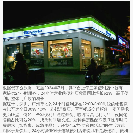
根据饿了么数据，截至2024年7月，其平台上每三家便利店中就有一
家提供24小时服务，24小时营业的便利店数量同比增长52%，高于便
利店整体门店数的增长。
据统计，深圳、广州等地的24小时便利店在22:00-6:00时段的销售额
占比可达全日30%-40%，若邻近夜店、写字楼或交通枢纽，夜间需求
更为旺盛。例如，全家便利店通过鲜食、咖啡等高毛利商品，夜间销
售额占比可达20%，成为利润增长点。这种供需匹配不仅满足即时消
费需求（如宵夜、应急用品），还契合Z世代“夜间活跃”的生活方式
相比于茶饮店，24小时营业对于连锁便利店来说几乎是必选项。便利