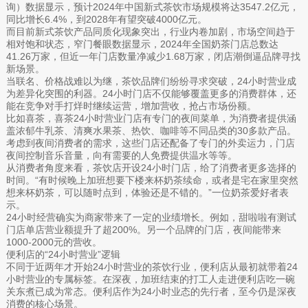
询）数据显示，预计2024年中国新式茶饮市场规模将达3547.2亿元，
同比增长6.4%，到2028年有望突破4000亿元。
而目前新式茶饮产品同质化现象突出，行业内卷加剧，市场空间趋于
相对饱和状态，窄门餐眼数据显示，2024年全国奶茶门店总数达
41.26万家，但近一年门店数量净减少1.68万家，闭店潮倒逼品牌寻找
新场景。
当联名、价格战难以为继，茶饮品牌们纷纷寻求突破，24小时营业成
为差异化突围的利器。24小时门店不仅能够覆盖更多的消费群体，还
能在竞争对手打烊时继续运营，增加营收，抢占市场份额。
比如喜茶，喜茶24小时营业门店有专门的夜间菜单，为消费者提供涵
盖浓郁牛乳茶、清爽水果茶、热饮、咖啡等不同品类的30多款产品。
考虑到夜间消费者的需求，这些门店还配备了专门的外卖运力，门店
夜间控制音乐音量，向有需要的人免费提供温水等等。
从消费者角度来看，茶饮店开设24小时门店，给了消费者更多选择的
时间。“有时候晚上加班想要下楼来杯奶茶续命，或者是宅在家里突然
想来杯奶茶，可以随时点到，体验还是不错的。”一位奶茶爱好者表
示。
24小时经营确实为商家带来了一定的业绩增长。例如，甜啦啦有测试
门店单店营业额提升了超200%。另一个品牌的门店，夜间能带来
1000-2000元的营收。
便利店的“24小时营业”逻辑
不同于近两年才开始24小时营业的茶饮行业，便利店从最初就带着24
小时营业的专属标签。在深夜，加班结束的打工人走进便利店吃一碗
关东煮已成为常态。便利店作为24小时业态的先行者，至今仍是深夜
消费的核心场景。