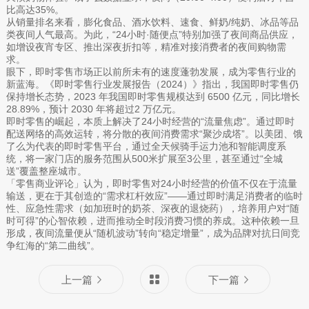
比高达35%。
从销量排名来看，膨化食品、酒水饮料、速食、鲜奶/纯奶、冰品等品
类夜间人气最高。为此，“24小时·随便点”特别加强了夜间商品供应，
如增设夜宵专区、推出深夜折扣等，精准对接消费者的夜间购物需
求。
眼下，即时零售市场正以前所未有的速度蓬勃发展，成为零售行业的
新蓝海。《即时零售行业发展报告（2024）》指出，我国即时零售仍
保持增长态势，2023 年我国即时零售规模达到 6500 亿元，同比增长
28.89%，预计 2030 年将超过2 万亿元。
即时零售的崛起，本质上解决了24小时经营的“流量焦虑”。通过即时
配送网络的高效运转，将分散的夜间消费需求“聚沙成塔”。以美团、饿
了么为代表的即时零售平台，通过全天候骑手运力池和智能调度系
统，将一家门店的服务范围从500米扩展至3公里，甚至通过“全城
送”覆盖整座城市。
「零售商业评论」认为，即时零售对24小时经营的价值不仅在于流量
输送，更在于其创造的“需求杠杆效应”——通过即时满足消费者的临时
性、应急性需求（如加班时的奶茶、深夜的退烧药），培养用户对“随
时可得”的心智依赖，进而推动全时段消费习惯的养成。这种依赖一旦
形成，夜间流量便从“随机波动”转向“稳定增量”，成为品牌对抗日间竞
争红海的“第二曲线”。
上一篇
下一篇