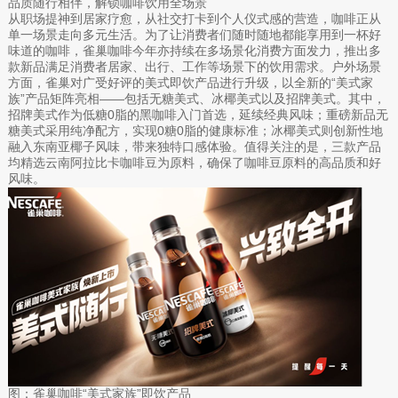
品质随行相伴，解锁咖啡饮用全场景
从职场提神到居家疗愈，从社交打卡到个人仪式感的营造，咖啡正从
单一场景走向多元生活。为了让消费者们随时随地都能享用到一杯好
味道的咖啡，雀巢咖啡今年亦持续在多场景化消费方面发力，推出多
款新品满足消费者居家、出行、工作等场景下的饮用需求。户外场景
方面，雀巢对广受好评的美式即饮产品进行升级，以全新的“美式家
族”产品矩阵亮相——包括无糖美式、冰椰美式以及招牌美式。其中，
招牌美式作为低糖0脂的黑咖啡入门首选，延续经典风味；重磅新品无
糖美式采用纯净配方，实现0糖0脂的健康标准；冰椰美式则创新性地
融入东南亚椰子风味，带来独特口感体验。值得关注的是，三款产品
均精选云南阿拉比卡咖啡豆为原料，确保了咖啡豆原料的高品质和好
风味。
图：雀巢咖啡“美式家族”即饮产品