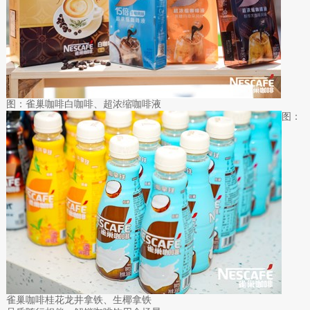
图：雀巢咖啡白咖啡、超浓缩咖啡液
图：
雀巢咖啡桂花龙井拿铁、生椰拿铁