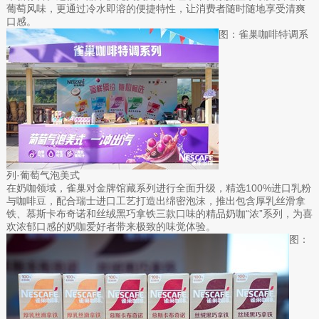
葡萄风味，更通过冷水即溶的便捷特性，让消费者随时随地享受清爽
口感。
图：雀巢咖啡特调系
列·葡萄气泡美式
在奶咖领域，雀巢对金牌馆藏系列进行全面升级，精选100%进口乳粉
与咖啡豆，配合瑞士进口工艺打造出绵密泡沫，推出包含厚乳丝滑拿
铁、慕斯卡布奇诺和丝绒黑巧拿铁三款口味的精品奶咖“浓”系列，为喜
欢浓郁口感的奶咖爱好者带来极致的味觉体验。
图：