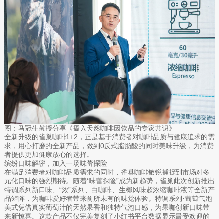
图：马冠生教授分享《摄入天然咖啡因饮品的专家共识》
全新升级的雀巢咖啡1+2，正是基于消费者对咖啡品质与健康追求的需
求，用心打磨的全新产品，做到0反式脂肪酸的同时美味升级，为消费
者提供更加健康放心的选择。
缤纷口味解密，加入一场味蕾探险
在满足消费者对咖啡品质需求的同时，雀巢咖啡敏锐捕捉到市场对多
元化口味的强烈期待。随着“味蕾探险”成为新趋势，雀巢此次创新推出
特调系列新口味、“浓”系列、白咖啡、生椰风味超浓缩咖啡液等全新产
品矩阵，为咖啡爱好者带来前所未有的味觉体验。特调系列·葡萄气泡
美式凭借真实葡萄汁的天然果香和独特气泡口感，为果咖创新口味带
来新惊喜。这款产品不仅完美复刻了小红书平台数据显示最受欢迎的