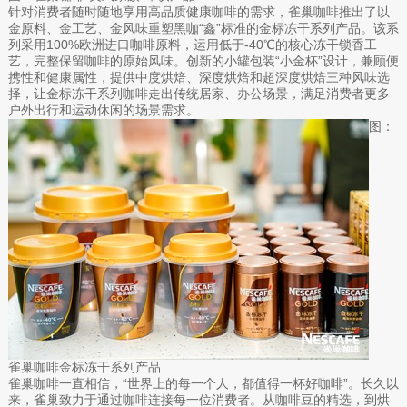
针对消费者随时随地享用高品质健康咖啡的需求，雀巢咖啡推出了以
金原料、金工艺、金风味重塑黑咖“鑫”标准的金标冻干系列产品。该系
列采用100%欧洲进口咖啡原料，运用低于-40℃的核心冻干锁香工
艺，完整保留咖啡的原始风味。创新的小罐包装“小金杯”设计，兼顾便
携性和健康属性，提供中度烘焙、深度烘焙和超深度烘焙三种风味选
择，让金标冻干系列咖啡走出传统居家、办公场景，满足消费者更多
户外出行和运动休闲的场景需求。
图：
雀巢咖啡金标冻干系列产品
雀巢咖啡一直相信，“世界上的每一个人，都值得一杯好咖啡”。长久以
来，雀巢致力于通过咖啡连接每一位消费者。从咖啡豆的精选，到烘