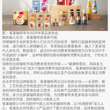
图：雀巢咖啡举办2025年新品发布会
咖饮融入生活，雀巢咖啡探索新可能
伴随咖啡文化的普及和人们生活方式的改变，咖啡已超越单纯的提神
功效，成为都市人群缓解压力、享受独处的重要载体，融入了更多现
代人的生活。数据显示，超过65%的消费者将咖啡视为日常生活中不
可或缺的“小确幸”，这种情感联结推动着咖啡消费向品质化、个性化方
向深度发展。
洞察到当前咖啡市场消费者需求的升级——“健康刚需化、风味多元
化、场景碎片化”成为了咖啡消费市场的新风向，雀巢咖啡积极回应本
土消费市场的变化，同时从品牌价值以及产品创新的角度去满足消费
者的需求。
自去年官宣品牌焕新后，雀巢咖啡再次迈出创新步伐——从原料、配
方、工艺到形态等维度进行产品研发创新，坚持在保留咖啡醇香好味
道的同时满足消费者的多元需求，从经典产品的配方升级到新品类的
开拓，多方位探索咖啡新的可能，为消费者带来更多惊喜与期待。
经典陪伴升级，国民咖啡1+2焕新上市
雀巢咖啡1+2作为陪伴中国人30年的咖啡经典，以“经典醇香”深入人
心。雀巢此次对经典1+2产品进行了配方的优化升级，去掉氢化植物