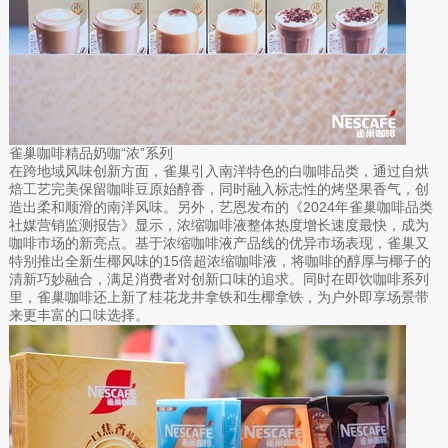
雀巢咖啡精品奶咖“浓”系列
在跨地域风味创新方面，雀巢引入南洋特色的白咖啡品类，通过自烘
焙工艺完美保留咖啡豆原始醇香，同时融入标志性的烤坚果香气，创
造出柔和顺滑的南洋风味。另外，艺恩发布的《2024年雀巢咖啡品类
社媒营销监测报告》显示，浓缩咖啡液整体热度增长速度最快，成为
咖啡市场的新亮点。基于浓缩咖啡液产品线的优异市场表现，雀巢又
特别推出全新生椰风味的15倍超浓缩咖啡液，将咖啡的醇厚与椰子的
清新巧妙融合，满足消费者对创新口味的追求。同时在即饮咖啡系列
里，雀巢咖啡还上新了桂花龙井拿铁和生椰拿铁，为户外即享场景带
来更丰富的口味选择。