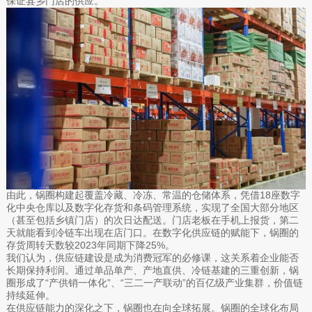
保证县乡门店的供应。
由此，锅圈构建起覆盖冷藏、冷冻、常温的仓储体系，凭借18座数字
化中央仓库以及数字化存货和条码管理系统，实现了全国大部分地区
（甚至包括乡镇门店）的次日达配送。门店老板在手机上报货，第二
天就能看到冷链车出现在店门口。在数字化供应链的赋能下，锅圈的
存货周转天数较2023年同期下降25%。
我们认为，供应链建设是成为消费冠军的必修课，这关系着企业能否
长期保持利润。通过单品单产、产地直供、冷链基建的三重创新，锅
圈形成了“产供销一体化”、“三二一产联动”的百亿级产业集群，价值链
持续延伸。
在供应链能力的深化之下，锅圈也在向全球拓展。锅圈的全球化布局