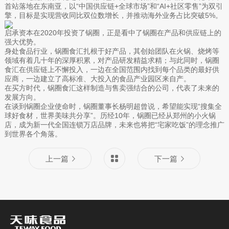
首站落地在东南亚，以“中国供应链+全球市场”和“AI+社区零售”为双引
擎，目标是实现营收同比双位数增长，并推动海外业务占比突破5%。
启承资本在2020年投资了锅圈，正是看中了锅圈在产品和供应链上的
强大优势。
身处食品行业，锅圈食汇扎根于好产品，其创始团队在火锅、烧烤等
领域有着几十年的深厚积累，对产品研发精益求精；与此同时，锅圈
食汇在供应链上不懈投入，一边在全国范围内找到每个品类的最好供
应商，一边建立了高标准、大投入的食品产业园区来自产。
在买方时代，锅圈食汇这样制造与售卖强结合的公司，代表了未来的
发展方向。
在谈到锅圈企业使命时，锅圈董事长杨明超曾说，希望能实现“搜集全
球好食材，世界美味共分享”。历经10年，锅圈已经从郑州的小火锅
店，成为新一代全国连锁万店品牌，未来也将把“宅家吃饭”的理念推广
到世界各个角落。
上一篇
下一篇