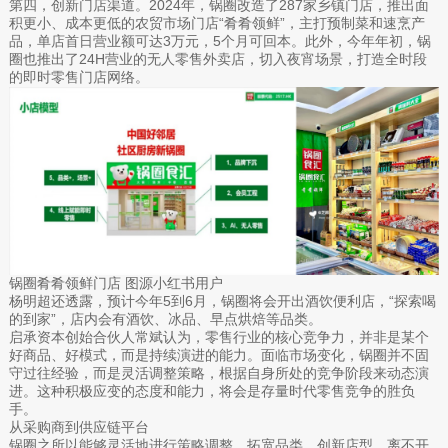
第四，创新门店渠道。2024年，锅圈改造了287家乡镇门店，推出面
积更小、成本更低的农贸市场门店“肴肴领鲜”，主打预制菜和速烹产
品，单店首日营业额可达3万元，5个月可回本。此外，今年年初，锅
圈也推出了24H营业的无人零售外卖店，切入夜宵场景，打造全时段
的即时零售门店网络。
锅圈肴肴领鲜门店 图源小红书用户
杨明超还透露，预计今年5到6月，锅圈将会开出酒饮便利店，“探索喝
的到家”，店内会有酒饮、冰品、早点烘焙等品类。
启承资本创始合伙人常斌认为，零售行业的核心竞争力，并非是某个
好商品、好模式，而是持续演进的能力。面临市场变化，锅圈并不固
守过往经验，而是灵活调整策略，根据自身所处的竞争阶段来动态演
进。这种积极应变的态度和能力，将会是存量时代零售竞争的胜负
手。
从采购商到供应链平台
锅圈之所以能够灵活地进行策略调整，拓宽品类、创新店型，离不开