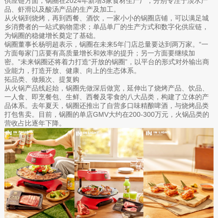
供应链方面，锅圈在2024年新增3家食材生产厂，分别专注于淡水产
品、虾滑以及酸汤产品的生产及加工。
从火锅到烧烤，再到西餐、酒饮，一家小小的锅圈店铺，可以满足城
乡消费者的一站式购物需求；单品单厂的生产方式和数字化供应链，
为锅圈的稳健增长奠定了基础。
锅圈董事长杨明超表示，锅圈在未来5年门店总量要达到两万家。“一
方面每家门店要有高质量增长和效率的提升；另一方面要继续加
密。”未来锅圈还将着力打造“开放的锅圈”，以平台的形式对外输出商
业能力，打造开放、健康、向上的生态体系。
拓品类、做频次、提复购
从火锅产品线起始，锅圈先做深后做宽，延伸出了烧烤产品、饮品、
一人食、即烹餐包、生鲜、西餐及零食的八大品类，构建了立体的产
品体系。去年夏天，锅圈还推出了自营多口味精酿啤酒，与烧烤品类
打包售卖。目前，锅圈的单店GMV大约在200-300万元，火锅品类的
营收占比逐年下降。