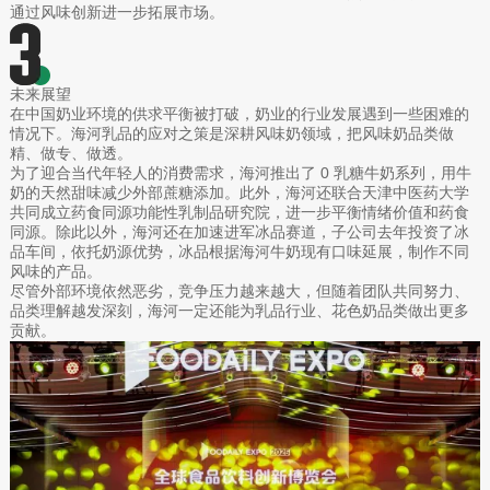
通过风味创新进一步拓展市场。
未来展望
在中国奶业环境的供求平衡被打破，奶业的行业发展遇到一些困难的
情况下。海河乳品的应对之策是深耕风味奶领域，把风味奶品类做
精、做专、做透。
为了迎合当代年轻人的消费需求，海河推出了 0 乳糖牛奶系列，用牛
奶的天然甜味减少外部蔗糖添加。此外，海河还联合天津中医药大学
共同成立药食同源功能性乳制品研究院，进一步平衡情绪价值和药食
同源。除此以外，海河还在加速进军冰品赛道，子公司去年投资了冰
品车间，依托奶源优势，冰品根据海河牛奶现有口味延展，制作不同
风味的产品。
尽管外部环境依然恶劣，竞争压力越来越大，但随着团队共同努力、
品类理解越发深刻，海河一定还能为乳品行业、花色奶品类做出更多
贡献。