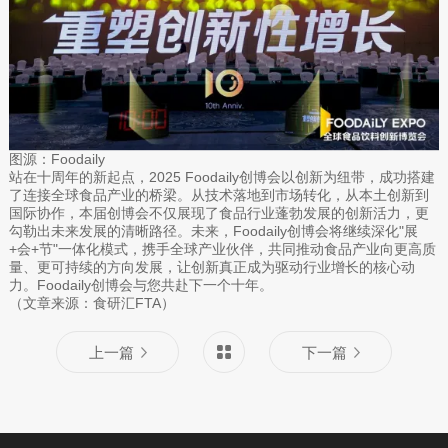
图源：Foodaily
站在十周年的新起点，2025 Foodaily创博会以创新为纽带，成功搭建
了连接全球食品产业的桥梁。从技术落地到市场转化，从本土创新到
国际协作，本届创博会不仅展现了食品行业蓬勃发展的创新活力，更
勾勒出未来发展的清晰路径。未来，Foodaily创博会将继续深化"展
+会+节"一体化模式，携手全球产业伙伴，共同推动食品产业向更高质
量、更可持续的方向发展，让创新真正成为驱动行业增长的核心动
力。Foodaily创博会与您共赴下一个十年。
（文章来源：食研汇FTA）
上一篇
下一篇