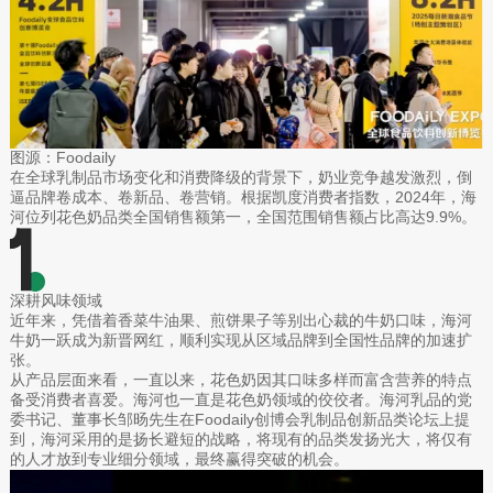
图源：Foodaily
在全球乳制品市场变化和消费降级的背景下，奶业竞争越发激烈，倒
逼品牌卷成本、卷新品、卷营销。根据凯度消费者指数，2024年，海
河位列花色奶品类全国销售额第一，全国范围销售额占比高达9.9%。
深耕风味领域
近年来，凭借着香菜牛油果、煎饼果子等别出心裁的牛奶口味，海河
牛奶一跃成为新晋网红，顺利实现从区域品牌到全国性品牌的加速扩
张。
从产品层面来看，一直以来，花色奶因其口味多样而富含营养的特点
备受消费者喜爱。海河也一直是花色奶领域的佼佼者。海河乳品的党
委书记、董事长邹旸先生在Foodaily创博会乳制品创新品类论坛上提
到，海河采用的是扬长避短的战略，将现有的品类发扬光大，将仅有
的人才放到专业细分领域，最终赢得突破的机会。