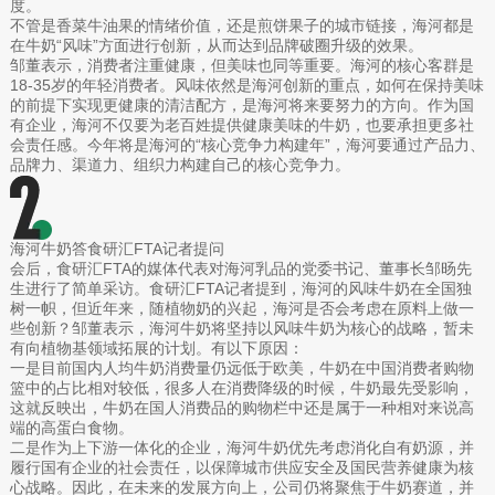
度。
不管是香菜牛油果的情绪价值，还是煎饼果子的城市链接，海河都是
在牛奶“风味”方面进行创新，从而达到品牌破圈升级的效果。
邹董表示，消费者注重健康，但美味也同等重要。海河的核心客群是
18-35岁的年轻消费者。风味依然是海河创新的重点，如何在保持美味
的前提下实现更健康的清洁配方，是海河将来要努力的方向。作为国
有企业，海河不仅要为老百姓提供健康美味的牛奶，也要承担更多社
会责任感。今年将是海河的“核心竞争力构建年”，海河要通过产品力、
品牌力、渠道力、组织力构建自己的核心竞争力。
海河牛奶答食研汇FTA记者提问
会后，食研汇FTA的媒体代表对海河乳品的党委书记、董事长邹旸先
生进行了简单采访。食研汇FTA记者提到，海河的风味牛奶在全国独
树一帜，但近年来，随植物奶的兴起，海河是否会考虑在原料上做一
些创新？邹董表示，海河牛奶将坚持以风味牛奶为核心的战略，暂未
有向植物基领域拓展的计划。有以下原因：
一是目前国内人均牛奶消费量仍远低于欧美，牛奶在中国消费者购物
篮中的占比相对较低，很多人在消费降级的时候，牛奶最先受影响，
这就反映出，牛奶在国人消费品的购物栏中还是属于一种相对来说高
端的高蛋白食物。
二是作为上下游一体化的企业，海河牛奶优先考虑消化自有奶源，并
履行国有企业的社会责任，以保障城市供应安全及国民营养健康为核
心战略。因此，在未来的发展方向上，公司仍将聚焦于牛奶赛道，并