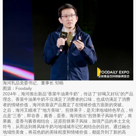
海河乳品党委书记、董事长 邹旸
图源：Foodaily
2024年，海河推出新品“香菜牛油果牛奶”，传达了“好喝又好玩”的产品
理念。香菜牛油果牛奶不仅满足了消费者的口味，也成功满足了消费
者的情绪价值，海河依靠该产品奠定了在情绪价值方面新的突破。
之后，海河又瞄准了“地方美味”。煎饼果子，是天津地域特色早点，特
点是“三香”，即谷香，酱香，蛋香。海河推出“煎饼果子风味牛奶”，将
果酱、蛋香与酱香相结合，还原煎饼果子风味，加强产品的本土文化
符号，从而达到将风味牛奶与地域城市记忆相结合的目的。通过融合
地域性美食，将花色奶的美味程度和情绪价值，都提升到了新的高