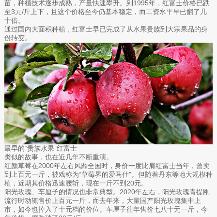
苗，种植技术逐步成熟，产量快速攀升。到1995年，红富士价格已跌
至3元/斤上下，且这个价格至今仍基本稳定，而工资水平早已翻了几
十倍。
通过国内大面积种植，红富士早已完成了从水果贵族到大宗果品的身
份转变。
最早的“贵族水果”红富士
类似的故事，也在近几年不断重演。
红颜草莓在2000年左右风靡全国时，身价一度比肩红富士当年，曾卖
到上百元一斤，被戏称为“草莓界的爱马仕”。但随着丹东等地大规模种
植，近期其价格迅速腰斩，现在一斤不到20元。
阳光玫瑰、车厘子的情况也非常典型。2020年左右，阳光玫瑰青提刚
流行时动辄售价上百元一斤，而去年来，大量国产阳光玫瑰集中上
市，如今也掉入了十元档的价位。车厘子往年售价七八十元一斤，今