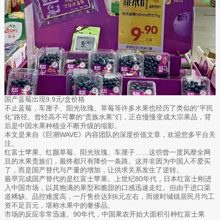
国产蓝莓出现9.9元/盒价格
不止蓝莓，车厘子、阳光玫瑰、草莓等许多水果也经历了类似的“平民
化”路径。曾经高不可攀的“贵族水果”们，正在慢慢变成大宗果品，背
后是中国水果种植业不断升级的缩影。
本文是来自《巨潮WAVE》内容团队的深度价值文章，欢迎您多平台关
注。
红富士苹果、红颜草莓、阳光玫瑰、车厘子……这些曾一度风靡全网
且的水果贵族们，最终都只有降价一条路。这并非因为中国人不爱买
了，而是国产替代与产量的增加，让供求关系发生了逆转。
最早完成国产替代的是红富士苹果。上世纪80年代，日本红富士刚进
入中国市场，以其饱满的果型和脆甜的口感迅速走红。但由于进口渠
道稀缺、品控难度高，一斤售价达到6元左右，而彼时城镇居民月均工
资不足百元，堪称水果中的奢侈品。
市场的反应非常迅速。90年代，中国果农开始大面积引种红富士果