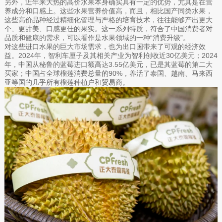
另外，近年来大热的高价水果本身确实具有一定的优势，尤其是在营
养成分和口感上。这些水果营养价值高，而且，相比国产同类水果，
这些高价品种经过精细化管理与严格的培育技术，往往能够产出更大
个、更甜美、口感更佳的果实。这一系列特质，符合了中国消费者对
品质和健康的需求，可以看作是水果领域的一种“消费升级”。
对这些进口水果的巨大市场需求，也为出口国带来了可观的经济效
益。2024年，智利车厘子及其相关产业为智利创收近30亿美元；2024
年，中国从秘鲁的蓝莓进口额高达3.55亿美元，已是其蓝莓的第二大
买家；中国占全球榴莲消费总量的90%，养活了泰国、越南、马来西
亚等国的几乎所有榴莲种植户和贸易商。