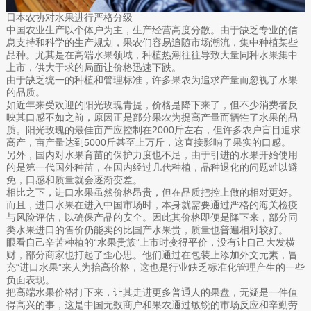
日本农协对水果进行严格分级
中国农业生产以个体户为主，生产经营高度分散。由于缺乏专业的信
息支持和科学的生产规划，果农们容易追随市场潮流，集中种植某些
品种。尤其是在高端水果领域，种植热潮往往导致大量同种水果集中
上市，供大于求的局面让价格迅速下跌。
由于缺乏统一的种植和管理标准，许多果农为追求产量而忽视了水果
的品质。
如近年来受欢迎的阳光玫瑰青提，价格是降下来了，但不少消费者反
映其口感不如之前，原因正是部分果农为提高产量而牺牲了水果的品
质。阳光玫瑰的最佳亩产应控制在2000斤左右，但许多农户盲目追求
高产，亩产量达到5000斤甚至上万斤，这直接影响了果实的口感。
另外，国内对水果育苗的保护力度也不足，由于引进的水果开始使用
的是第一代国外种苗，在国内经过几代种植，品种退化的问题难以避
免，口感和质量就会逐渐变差。
相比之下，进口水果虽然价格昂贵，但在品质把控上做的相对更好。
而且，进口水果在进入中国市场时，本身就需要通过严格的海关检疫
与风险评估，以确保产品的安全。因此其价格即便是降下来，部分同
类水果进口的售价仍能卖的比国产水果贵，质量也普遍相对较好。
眼看自己辛苦种植的“水果贵族”上市时变得平价，没有让自己大发横
财，部分商家也打起了歪心思。他们通过在包装上添加外文元素，冒
充“进口水果”来人为抬高价格，这也是行业缺乏标准化管理产生的一些
负面表现。
把高端水果价格打下来，让其走进更多普通人的果盘，无疑是一件值
得高兴的事，这是中国无数商户和果农通过敏锐的市场反应和辛勤劳