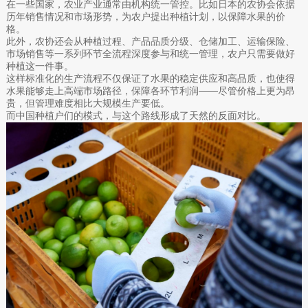
在一些国家，农业产业通常由机构统一管控。比如日本的农协会依据
历年销售情况和市场形势，为农户提出种植计划，以保障水果的价
格。
此外，农协还会从种植过程、产品品质分级、仓储加工、运输保险、
市场销售等一系列环节全流程深度参与和统一管理，农户只需要做好
种植这一件事。
这样标准化的生产流程不仅保证了水果的稳定供应和高品质，也使得
水果能够走上高端市场路径，保障各环节利润——尽管价格上更为昂
贵，但管理难度相比大规模生产要低。
而中国种植户们的模式，与这个路线形成了天然的反面对比。