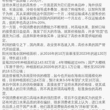
年价格一度跌破了20元/斤。
这些水果过去的高售价，一方面是因为它们是外来品种，海外供应
链、长途运输、冷链仓储等成本叠加，推动了终端售价。以智利车厘
子为例，其从采摘到抵达中国历时一个月，冷链运输成本占据售价的
30%以上；蓝莓从秘鲁运到国内同样耗时一个月左右，不仅运输成本
高，损耗率也高达15%-20%。
另一方面，中国消费者的消费能力不断增强，对高端水果、新鲜口味
的接受度日益提高，激发了巨大的市场。就算价格较高，许多“吃货”也
愿意为口感、品质和新奇体验买单，这保证了高价水果需求端的稳
定。
利润的吸引之下，国内果农、农业资本迅速入局，高价水果的国产替
代开始提速。
阳光玫瑰全国种植面积，从2016年的10万亩暴涨至2023年的超120万
亩，增长超11倍；
蓝莓2024年种植面积达143.82万亩，4年增幅超过44%；国产大樱桃
（车厘子替代）种植面积从2020年的不足1.1万公顷，增长至2023年
的18.5万公顷；
就连曾被视为东南亚特供的榴莲，如今也开始在海南出现规模化种
植，目前种植面积已达4万亩，预计未来3-5年有望扩大至10万亩。
来自中国本土的供给侧爆发，直接改变了这些水果的价格锚，使其成
为普通人的日常消费品，而不再是所谓高端尊贵、彰显身份的高档
货。
中国消费者对进口高端水果的强烈需求，背后不仅是购买力的提升，
还有对进口水果品质的潜在偏好。很多消费者主观上认为，进口水果
在品质上优于国产水果，他们愿意花费较高价格为“洋标签”买单。