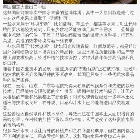
泰国榴莲大量出口中国
这些国家能够靠卖中国水果赚的盆满钵满，其中一大原因就是他们过
去在这些水果上赚取了 “垄断利润”。
一些水果属于“环境垄断”，比如蓝莓、车厘子、榴莲等水果，对生长环
境的要求都较为苛刻，只有少数地区能够满足其生长需求——蓝莓需
要冷凉湿润的气候，车厘子只能在纬度较高的温带地区种植，榴莲对
高温、高湿的热带环境有着严格要求。
一些水果属于”技术垄断“，比如阳光玫瑰青提、红颜草莓等，都是通过
国外的精细杂交技术培育出的新品种。这些水果在质量控制和生产管
理上都要求极高，经过严格的技术管控，才得以多年保持高品质和良
好口碑。
随着中国农业技术的发展，这些所谓的“垄断优势”正在被打破。经过种
植技术的不断升级和品种的不断改良，我国已具备了一些优质水果品
种的生产条件。
现在，云南、山东、广东等地依托得天独厚的气候条件和先进的栽培
技术，已经能够实现蓝莓的全年供应；暖棚种植技术的提升，让国产
大樱桃的产量和品质都上了新台阶；阳光玫瑰青提经过十多年本土化
适应与技术改良后，在外观、口感和汁水上已经能与进口品类相媲
美。
这些曾经因自然条件和技术壁垒，导致无法在中国本土大面积培育的
高端水果，在科技的加持下得以成功种植，从而改变了这些贵族水果
的市场格局。
很多高价水果可以让海外的种植户和贸易商盈利丰厚，但在国内都免
不了利润率变低、果农亏损的情况，这和国内水果生意模式有关。