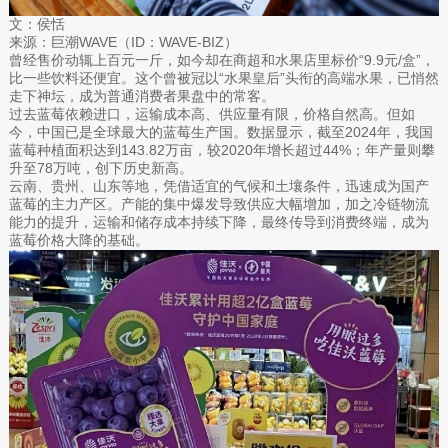
文：侯恬
来源：巨潮WAVE（ID：WAVE-BIZ）
曾经售价动辄上百元一斤，如今却在商超和水果店里标价“9.9元/盒”，
比一些饮料还便宜。这个曾被冠以“水果皇后”头衔的高端水果，已悄然
走下神坛，成为普通消费者果盘中的常客。
过去蓝莓依赖进口，运输成本高、供应量有限，价格自然高。但如
今，中国已是全球最大的蓝莓生产国。数据显示，截至2024年，我国
蓝莓种植面积达到143.82万亩，较2020年增长超过44%；年产量则攀
升至78万吨，创下历史新高。
云南、贵州、山东等地，凭借适宜的气候和土壤条件，迅速成为国产
蓝莓的主力产区。产能的集中爆发导致供应大幅增加，加之冷链物流
能力的提升，运输和储存成本持续下降，最终传导到消费终端，成为
蓝莓价格大降的基础。