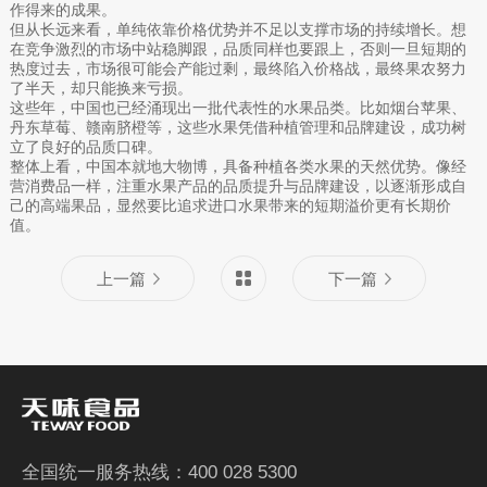
作得来的成果。
但从长远来看，单纯依靠价格优势并不足以支撑市场的持续增长。想
在竞争激烈的市场中站稳脚跟，品质同样也要跟上，否则一旦短期的
热度过去，市场很可能会产能过剩，最终陷入价格战，最终果农努力
了半天，却只能换来亏损。
这些年，中国也已经涌现出一批代表性的水果品类。比如烟台苹果、
丹东草莓、赣南脐橙等，这些水果凭借种植管理和品牌建设，成功树
立了良好的品质口碑。
整体上看，中国本就地大物博，具备种植各类水果的天然优势。像经
营消费品一样，注重水果产品的品质提升与品牌建设，以逐渐形成自
己的高端果品，显然要比追求进口水果带来的短期溢价更有长期价
值。
上一篇
下一篇
全国统一服务热线：400 028 5300