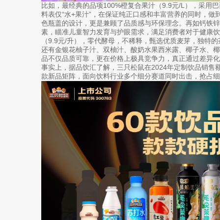
比如，最经典的品项100%橙复合果汁（9.9元/L），采用
料表仅“水+果汁”，在保证纯正口感和丰富营养的同时，做
色瓶盖的设计，更是兼顾了品质感与环保理念。再如钙铁锌AD
素，瞄准儿童智力发育与护眼需求，满足消费者对于健康饮
（9.9元/升），零代酵母，不稀释，甄选优质麦芽，独特
还有金银花柚子汁、双柚汁、酸奶水果西米露、椰子水、
品不仅品质可靠，更在价格上极具竞争力，真正通过差异化
事实上，据品饮汇了解，三只松鼠在2024年定制饮品销售额
款新品矩阵，面向饮料行业多个细分赛道同时出击，抢占细