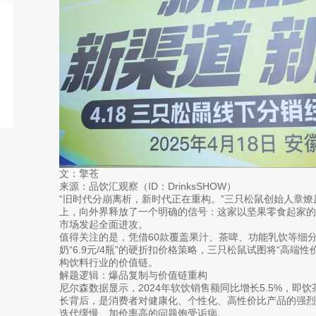
文：擎苍
来源：品饮汇观察（ID：DrinksSHOW）
“旧时代分崩离析，新时代正在重构。”三只松鼠创始人章燎原
上，向外界释放了一个明确的信号：这家以坚果零食起家
市场发起全面进攻。
值得关注的是，凭借60款覆盖果汁、茶啤、功能乳饮等细分赛道
奶“6.9元/4瓶”的硬折扣价格策略，三只松鼠试图将“高端
构饮料行业的价值链。
解题逻辑：爆品复制与价值链重构
尼尔森数据显示，2024年软饮销售额同比增长5.5%，即
长背后，是消费者对健康化、个性化、高性价比产品的强
迭代缓慢、加价率高的问题饱受诟病。