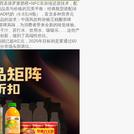
巴西圣保罗黄脐橙+NFC非浓缩还原技术，配
到品质与价格的完美平衡；经典瓶型搭配绿
钙奶（6.9元/4瓶），富含多种营养元
品的追求；中国风饮料孙猴王精酿茶啤
的茶啤风味，为消费者带来全新的味觉体验。
椰子汁、苏打水、饮用水、啵啵乐……这些产
创新，做到了高端性价比。
就已超4亿元，2025年目标则是要通过60
分市场头部席位。