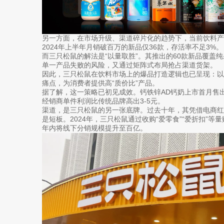
另一方面，在市场升级、渠道碎片化的趋势下，当前饮料产
2024年上半年月销破百万的新品仅36款，存活率不足3%。
而三只松鼠的解法是“以量取胜”。其推出的60款新品覆盖
单一产品失败的风险，又通过矩阵式布局抢占渠道货架。
因此，三只松鼠在饮料市场上的爆品打造逻辑也已呈现：以“
痛点，为消费者提供高“质价比”产品。
据了解，这一策略已初见成效。钙铁锌AD钙奶上市首月售出
经销商单件利润比传统品牌高出3-5元。
渠道，是三只松鼠的另一张底牌。过去十年，其凭借电商
是短板。2024年，三只松鼠通过收购“爱零食”“爱折扣”等
年内将线下分销规模提升至百亿。