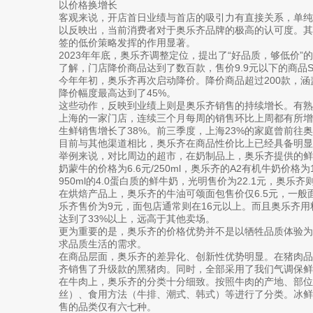
以价格换增长
客观来说，开店首日业绩与首店的吸引力有直接关系，单
以反映出，当前消费者对于奥乐齐品牌的极高的认可度。其中
签的低价策略发挥的作用显著。
2023年年底，奥乐齐调整定位，提出了“好品质，够低价
了解，门店降价商品达到了数百款，售价9.9元以下的商品SK
今年年初，奥乐齐再次启动降价。降价商品超过200款，
降价幅度最高达到了45%。
这些动作，反映到业绩上则是奥乐齐销售的持续增长。有
上海的一家门店，连续三个月每周的销售环比上周都有所
生鲜销售增长了38%。前三季度，上海23%的家庭曾前往
目前与其他渠道相比，奥乐齐在商品性价比上已经具备明显
举例来说，对比周边的超市，在奶制品上，奥乐齐提供的鲜
奶蒙牛的价格为6.6元/250ml，奥乐齐的A2有机牛奶价格为19
950ml的4.0蛋白质的鲜牛奶，光明售价为22.1元，奥乐齐则
在烘焙产品上，奥乐齐的牛油可颂面包售价仅6.5元，一般
乐齐售价为9元，面包店通常则在16元以上。而且奥乐齐
达到了33%以上，远高于其他卖场。
更为重要的是，奥乐齐的价格优势并不是以牺牲品质体验
求品质生活的需求。
在商品层面，奥乐齐的差异化、创新性优势明显。在猪肉
齐销售了升级款的黑猪肉。同时，全部采用了我们气调保鲜
在牛肉上，奥乐齐的分类十分细致。按照牛肉的产地、部
丝）、食用方法（牛排、潮式、韩式）等进行了分类。冰
售的品类仅有六七种。