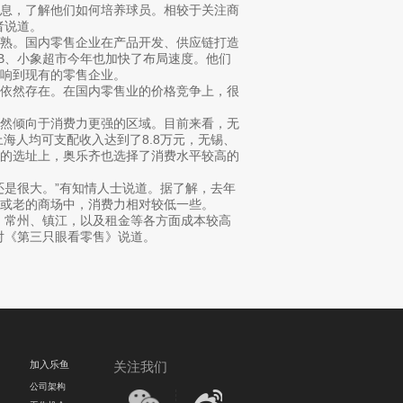
信息，了解他们如何培养球员。相较于关注商
者说道。
成熟。国内零售企业在产品开发、供应链打造
B、小象超市今年也加快了布局速度。他们
响到现有的零售企业。
也依然存在。在国内零售业的价格竞争上，很
依然倾向于消费力更强的区域。目前来看，无
上海人均可支配收入达到了8.8万元，无锡、
店的选址上，奥乐齐也选择了消费水平较高的
还是很大。”有知情人士说道。据了解，去年
或老的商场中，消费力相对较低一些。
，常州、镇江，以及租金等各方面成本较高
对《第三只眼看零售》说道。
加入乐鱼
关注我们
公司架构