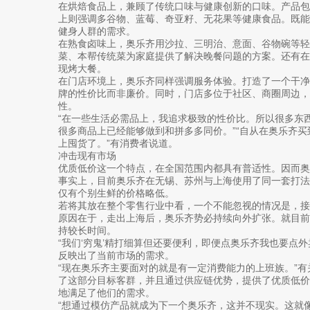
在烘焙食品上，兼顾了传统口味与健康创新的口味。产品
上则强调多谷物、蓝莓、奇亚籽、无花果等健康食品。既
健身人群的需求。
在熟食卤味上，奥乐齐用沙拉、三明治、意面、谷物碗等轻
菜、本帮传统菜为家庭提供了解决晚餐问题的方案。还有
现烤大餐。
在门店环境上，奥乐齐同样强调服务体验。打造了一个干
牌的性价比而非廉价。同时，门店多位于社区、商圈周边，
性。
“在一些生活必需品上，我追求极致的性价比。所以很多东
很多商品上已经能够做到和拼多多同价。”“自从在奥乐齐买到
上囤货了。”有消费者说道。
冲击现有市场
优质低价这一个特点，在全国范围内都具有普适性。因而
事实上，目前奥乐齐在无锡、苏州与上海使用了同一套打
仅有个别生鲜的价格略低。
若将其放在整个零售行业中看，一个不能忽视的情况是，接
原因在于，走出上海后，奥乐齐势必持续向外扩张。就目
持较长时间。
“我们‘穷鬼’精打细算但还要便利，即便点奥乐齐我也要点
反映出了当前市场的需求。
“现在奥乐齐主要面对的就是有一定消费能力的上班族。”
了这部分目标客群，并且通过供应链优势，提供了优质低
地满足了他们的需求。
“想通过模仿产品就成为下一个奥乐齐，这并不现实。这就