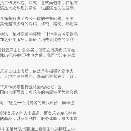
包括了传统欧包、法式、意式面包等，在配方
能满足大众常规的需求，也能满足关注健康、
食简餐解决了办公一族的午餐问题。用凉
在其他超市少有的烤鸡、烤鸭、猪肉、鸡翅等
净整洁、相对高端的环境，让消费者感受到品
加之外卖服务，保证了消费者购物的便利
西我愿意去拼多多买，但现在感觉奥乐齐在
3.9元/包的卫生巾之后，我再也没有在线
奥乐齐走出上海后，依然具备极强的竞争力。
法。三地的运营思路、商品结构都完全一致，
下来传统零售行业将面临较大冲击。
前国内市场而言，奥乐齐的供应链优势仍会保
外卖。”这是一位消费者的自我评价，同样也
有关注奥乐齐的人士说道。而奥乐齐精准抓住
价的商品，以及便利性、服务体验，最大限度
像中国足球队想要通过看德国队的训练去学