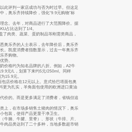
纯以此评判一家店成功与否为时过早。但这足
，奥乐齐持续降价，强化“9.9元购物”标
”的理念。去年，对商品进行了大范围降价。据
U占比达到了1/4。
涵盖了肉类、蔬菜、蛋奶制品等刚需类商品，
熟悉奥乐齐的人士表示，去年降价后，奥乐齐
增长。凯度消费者指数显示，过去一年奥乐齐
奥乐齐购物。
优势。
奶价格约为知名品牌的八折。例如，A2牛
.9元/L，划算下来约5元/250ml。同样
为15.9元。
面包店价格在12元以上。意式恰巴塔面包奥
用料更为扎实，羊角面包使用的欧洲进口黄油
为代价的。而是更多满足了消费者，省钱但追
品类上，在市场多销售土猪肉的情况下，奥乐
小包装，使得产品更显干净卫生。
位（牛腩、牛腱、里脊）、形状（牛排、片、
鲜牛肉品类达到了二十多种，当地多数超市销