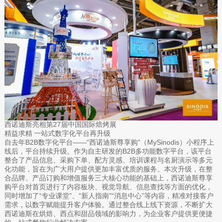
西诺迪斯亮相第27届中国国际焙烤展
精益求精 一站式数字化平台再升级
自去年B2B数字化平台——“西诺迪斯尊享购”（MySinodis）小程序上
线后，平台持续升级。作为自主研发的B2B多功能数字平台，该平台
整合了产品信息、采购下单、配方灵感、培训课程与名厨演示等多元
化功能，旨在为广大用户提供更加丰富优质的服务。本次升级，在整
合品牌、产品订购和增值服务三大核心功能的基础上，西诺迪斯尊享
购平台对首页进行了内容板块、视觉导航、信息查找等方面的优化，
同时增加了“专业课堂”、“新人指南”“消息中心”等内容，精准对接客户
需求，以数字赋能提升客户体验。通过整合线上线下资源，不断扩大
西诺迪斯在烘焙、西点和甜品领域的影响力，为企业客户提供更便捷