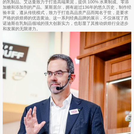
的乳制品。艾达曼致力于打造高端果泥，提供 100% 水果制成、零添
加糖和添加剂的产品。莱斯居尔，拥有超过136年的悠久历史，制作经
验丰富，遵从传统模式，致力于打造高品质产品而闻名于世，是要求
严格的烘焙师的优选黄油。这一系列经典品牌的展示，不仅体现了西
诺迪斯在乳制品领域的强大创新实力，也彰显了其推动烘焙行业进步
和发展的无限潜力。