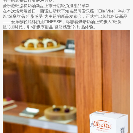
的一站式餐饮行业解决方案。
爱乐薇轻脂稀奶油新品上市开启轻负担甜品革新
在本次焙烤展首日，西诺迪斯旗下知名品牌爱乐薇（Elle Vire）举办了
以“纵享甜品 轻脂感受”为主题的新品发布会，正式推出其战略级新品
——爱乐薇轻脂稀奶油FINESSE，标志着烘焙奶油正式步入“轻负
担”3.0时代，引领“纵享甜品 轻脂感受”的甜品体验。