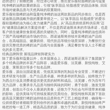
趋势进行了前瞻把握，经过潜心研发，推出爱乐薇轻脂稀奶油与蔻曼
纯净稀奶油两款重磅新品，引领“纵享甜品 轻脂感受”的甜品体验, 回应
市场对健康品质与天然风味的双重期待。
爱乐薇轻脂稀奶油和蔻曼纯净稀奶油这两款新品的同步推出，也是西
诺迪斯品牌战略升级的重要举措之一。以“纵享甜品 轻脂感受”的爱乐
薇轻脂稀奶油为核心发力健康产品线，从“高品质烘焙原料供应商”迈
向“健康甜品解决方案提供者”，不仅是西诺迪斯未来的市场承诺，也是
客户抓住健康饮食新机遇的关键助力。同时，蔻曼纯净稀奶油也填补
了国产高端稀奶油市场的空白。西诺迪斯将持续丰富稀奶油产品组
合，在高端甜品、健康烘焙、现代饮品等细分场景深耕，为餐饮行业
提供完整优质的稀奶油产品线与全面服务，满足餐饮专业人士不断进
化的多元需求。
经典品牌阵营 展现品牌矩阵硬实力
除了爱乐薇和蔻曼以外，在本届展会上，西诺迪斯还展示了集团旗下
多个经典品牌的丰富产品阵容，涵盖爱乐薇、法芙娜、新悦纯牧、艾
达曼、莱斯居尔等多个知名品牌。
爱乐薇，源自法国诺曼底，凭借其深厚的乳制品专业背景，不断进行
技术研发与创新，生产出品质卓越、种类多样的乳制品，始终致力于
为西点行业及消费者提供更优质的材料和成品。法芙娜，作为百年巧
克力品牌，在秉承非凡品质与独特风味的同时，勇于创新，激发无限
灵感，创造出不仅令人垂涎的美食，还致力于为社会与环境带来积极
的影响，提供美味与可持续发展的完美结合。新悦纯牧和其旗下首款
超高温灭菌搅打稀奶油持续在品质和生产工艺上精益求精，确保每一
位烘焙爱好者都能享受到创作的乐趣和卓越的成果。新悦纯牧始终严
格把控每一道工序，精选高品质奶源，致力于为行业提供健康、纯净