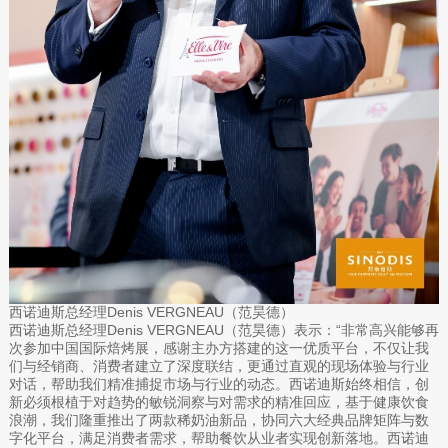
西诺迪斯总经理Denis VERGNEAU（范昊德）
西诺迪斯总经理Denis VERGNEAU（范昊德）表示：“非常高兴能够再
次参加中国国际焙烤展，感谢主办方搭建的这一优质平台，不仅让我
们与经销商、消费者建立了深度联结，更通过直观的现场体验与行业
对话，帮助我们精准捕捉市场与行业的动态。西诺迪斯始终相信，创
新必须根植于对趋势的敏锐洞察与对需求的精准回应，基于健康饮食
浪潮，我们隆重推出了两款稀奶油新品，协同六大经典品牌矩阵与数
字化平台，满足消费者需求，帮助餐饮从业者实现创新落地。西诺迪