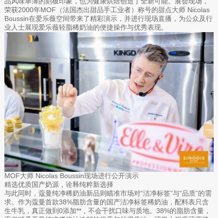
品风味单薄的刻板印象，也为健康烘焙创造了全新可能。展会现场，
荣获2000年MOF（法国杰出甜品手工业者）称号的甜点大师 Nicolas
Boussin在爱乐薇空间带来了精彩演示，并进行现场直播，为公众及行
业人士展现爱乐薇轻脂稀奶油的便捷操作与优秀表现。
MOF大师 Nicolas Boussin现场进行公开演示
精选优质国产奶源，诠释纯粹新选择
与此同时，蔻曼纯净稀奶油新品则瞄准市场对“洁净标签”与“品质”的需
求。作为蔻曼首款38%脂肪含量的国产洁净标签稀奶油，配料表只含
生牛乳，真正做到0添加**，不会干扰口味与质地。38%的脂肪含量，