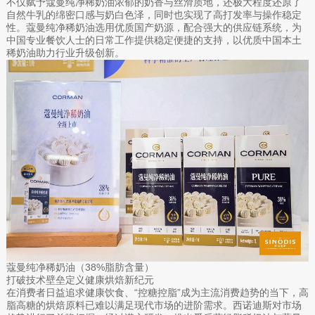
不仅赋予蔻曼纯净稀奶油浓郁的奶香与丝滑质地，还极大程度还原了
自然牛乳的绵密口感与奶白色泽，同时也实现了高打发率与操作稳定
性。蔻曼纯净稀奶油选用优质国产奶源，配合强大的供应链系统，为
中国专业餐饮人士的日常工作提供稳定便捷的支持，以优质中国本土
稀奶油助力行业升级创新。
蔻曼纯净稀奶油（38%脂肪含量）
打破技术壁垒定义健康烘焙新纪元
在消费者日益追求健康饮食、“控糖控脂”成为主流消费趋势的当下，高
脂高糖的烘焙原料已难以满足现代市场的进阶需求。西诺迪斯对市场