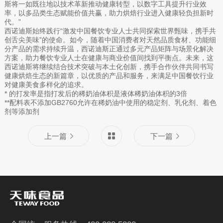
斯将一如既往地以技术革新推动健康转型，以数字工具提升行业效
率，以多品类生态赋能价值共赢，助力烘焙行业进入健康轻负担新时
代。”
西诺迪斯始终践行“激发中国餐饮专业人士共同探索世界甄味，携手共
创舌尖美味”的使命。如今，随着中国消费者对天然品质食材、功能细
分产品的需求持续升温，西诺迪斯正通过多元产品矩阵与场景化解决
方案，助力餐饮专业人士在健康与商业价值间找到平衡点。未来，这
西诺迪斯将继续结合技术突破与本土化创新，携手合作伙伴共同书写
健康烘焙生态的新篇章，以优质的产品和服务，来满足中国餐饮行业
对健康美食多样化的追求。
* 的打发率是指打发后的稀奶油体积是液体稀奶油体积的3倍
**配料表不添加GB2760允许在稀奶油中使用的稳定剂、乳化剂、着色
剂等添加剂
上一篇
下一篇