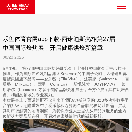
乐鱼体育官网app下载-西诺迪斯亮相第27届
中国国际焙烤展，开启健康烘焙新篇章
08/28
2025
5月19日，第27届中国国际焙烤展览会于上海虹桥国家会展中心拉开
帷幕。作为国际知名乳制品集团Savencia的中国子公司，西诺迪斯再
度携集团旗下品牌——爱乐薇（Elle Vire）、法芙娜（Valrhona）、百
瑞酪（Milkana）、蔻曼（Corman）、新悦纯牧（JOYHANA）、莱
斯居尔（Lescure）等多个知名品牌亮相展会，全方位展示其在烘焙西
点、和甜品领域的专业实力。
本次展会上，西诺迪斯不仅带来了“西诺迪斯尊享购”B2B多功能数字平
台的升级，还隆重发布了爱乐薇和蔻曼两个品牌的稀奶油新品，展现
其对市场趋势的前瞻洞察，为餐饮专业人士提供从产品到服务的全方
位解决方案及新选择，开启对健康烘焙时代的崭新畅想。