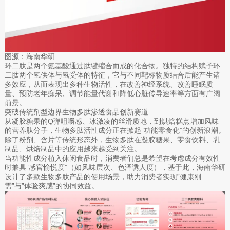
图源：海南华研
环二肽是两个氨基酸通过肽键缩合而成的化合物。独特的结构赋予环
二肽两个氢供体与氢受体的特征，它与不同靶标物质结合后能产生诸
多效应，从而表现出多种生物活性，在改善神经系统、改善睡眠质
量、预防老年痴呆、调节能量代谢和降低心脏传导速率等方面有广阔
前景。
突破传统剂型边界生物多肽渗透食品创新赛道
从凝胶糖果的Q弹咀嚼感、冰激凌的丝滑质地，到烘焙糕点增加风味
的营养肽分子，生物多肽活性成分正在掀起”功能零食化”的创新浪潮。
除了粉剂、含片等传统形态外，生物多肽在凝胶糖果、零食饮料、乳
制品、烘焙制品中的应用越来越受到关注。
当功能性成分植入休闲食品时，消费者们总是希望在考虑成分有效性
时兼具”感官愉悦度”（如风味层次、色泽诱人度），基于此，海南华研
设计了多款生物多肽产品的使用场景，助力消费者实现”健康刚
需”与”体验爽感”的协同效益。