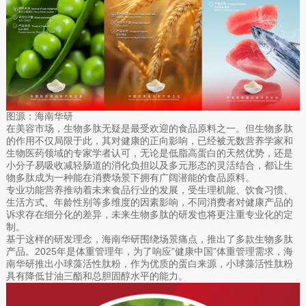
图源：海南华研
在美容市场，生物多肽无疑是最受欢迎的食品原料之一。但生物多肽
的作用不仅局限于此，其对健康的正向影响，已经被无数营养学家和
生物医药领域的专家学者认可，无论是低脂高蛋白的天然优势，还是
小分子易吸收减轻肠道的消化负担以及多元形态的灵活结合，都让生
物多肽成为一种能在消费场景下拥有广阔潜能的食品原料。
专业功能营养推动着未来食品行业的发展，受生理机能、饮食习惯、
生活方式、年龄性别等多维度的因素影响，不同消费者对健康产品的
诉求存在细分化的差异，未来生物多肽的研发也将更注重专业化的定
制。
基于这样的研发理念，海南华研围绕场景痛点，推出了多款生物多肽
产品。2025年是体重管理年，为了响应”健康中国”体重管理需求，海
南华研推出小球藻活性肽粉，作为优质的蛋白来源，小球藻活性肽粉
具有降低甘油三酯和总胆固醇水平的能力。