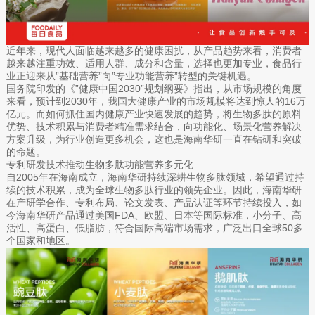
近年来，现代人面临越来越多的健康困扰，从产品趋势来看，消费者
越来越注重功效、适用人群、成分和含量，选择也更加专业，食品行
业正迎来从”基础营养”向”专业功能营养”转型的关键机遇。
国务院印发的《”健康中国2030”规划纲要》指出，从市场规模的角度
来看，预计到2030年，我国大健康产业的市场规模将达到惊人的16万
亿元。而如何抓住国内健康产业快速发展的趋势，将生物多肽的原料
优势、技术积累与消费者精准需求结合，向功能化、场景化营养解决
方案升级，为行业创造更多机会，这也是海南华研一直在钻研和突破
的命题。
专利研发技术推动生物多肽功能营养多元化
自2005年在海南成立，海南华研持续深耕生物多肽领域，希望通过持
续的技术积累，成为全球生物多肽行业的领先企业。因此，海南华研
在产研学合作、专利布局、论文发表、产品认证等环节持续投入，如
今海南华研产品通过美国FDA、欧盟、日本等国际标准，小分子、高
活性、高蛋白、低脂肪，符合国际高端市场需求，广泛出口全球50多
个国家和地区。