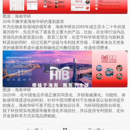
图源：海南华研
20年不懈求索海南华研的蓬勃篇章
作为生物多肽领域的领军者，海南华研自2005年成立至今二十年的发
展历程中，先后开拓了诸多意义重大的产品，比如，在全球行业内品
质领先的鱼胶原蛋白肽、胶原三肽等，在坚守科学研发理念与新鲜原
料原则的同时，经过完善产业链与专利技术升级，不断将来自天然鱼
类的健康营养成分越发精确地定向酶切提取，传递给消费者。
图源：海南华研
2025年，在中国食品市场正摒弃同质化，并朝着健康化、功能性、体
验感等维度进化的时刻，针对中国消费者对于生物多肽认知有待提升
的痛点，海南华研可基于院士专家知识分享、与科研院校联合研发、
线下科技馆实地溯源等服务强化市场信任，并以提供专利授权、定向
开发原料等方式实现品牌赋能。