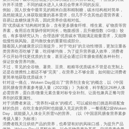
许并不清楚，不同的碳水进入人体后会带来不同的反应。
例如，国人饮食中最常见的精米白面和精制糖，碳水结构相对简单，
虽然能满足人体获取能量的基本需求，但几乎不含其他必需营养素，
容易让血糖快速升高，因此营养价值相对低。
而“优质碳水”结构相对复杂，含有更多膳食纤维、维生素、矿物质等营
养素，食用后在胃肠停留时间长，饱腹感强，且升糖指数（GI值）较
低，有多项研究认为，合理选择“优质碳水”既能满足能量需求，又能降
低慢性病风险。是均衡饮食的重要组成部分。
随着国人的健康意识日渐提升，对于“吃好”的主动性增强，更加注重各
类营养吃否吃够了量，吃得够均衡，为了提升营养摄入效率，消费者
不仅开始寻找更优质的主食，甚至还会通过日常膳食搭配各种补剂，
保证饮食营养均衡。
不过，常见的全谷物、薯类、豆类、粗粮等优质碳水不管是在烹制上
还是在便携性上都还不够“完美”，在营养上不够全面，如何能让消费者
更简单地获取优质碳水？
针对这一痛点，Woken Day提出了“营养剂主食化”的概念，以《中国
居民膳食营养素参考摄入量（2023版）》为标准，科学配比26种人体
必需营养，蛋白质/微量元素含量对标专业补剂。让面包兼具正餐与营
养剂的双重属性。
对于消费者来说，“营养剂+碳水”的模式，可以减轻他们挑选和搭配食
材的负担，在吃主食的同时也能摄入充足的营养，一餐搭配2袋Woken
Day，就能摄入人体全天所需⅓的营养。（以《中国居民膳食营养素参
考摄入量》为标准）
消费者既关注烘焙产品的营养，也希望有好的风味口感，为提升产品