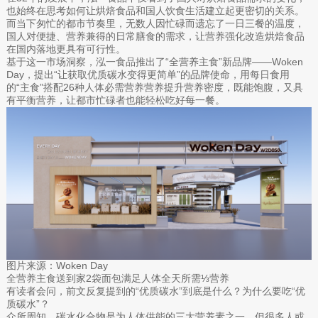
也始终在思考如何让烘焙食品和国人饮食生活建立起更密切的关系。
而当下匆忙的都市节奏里，无数人因忙碌而遗忘了一日三餐的温度，
国人对便捷、营养兼得的日常膳食的需求，让营养强化改造烘焙食品
在国内落地更具有可行性。
基于这一市场洞察，泓一食品推出了“全营养主食”新品牌——Woken
Day，提出“让获取优质碳水变得更简单”的品牌使命，用每日食用
的“主食”搭配26种人体必需营养营养提升营养密度，既能饱腹，又具
有平衡营养，让都市忙碌者也能轻松吃好每一餐。
图片来源：Woken Day
全营养主食送到家2袋面包满足人体全天所需⅓营养
有读者会问，前文反复提到的“优质碳水”到底是什么？为什么要吃“优
质碳水”？
众所周知，碳水化合物是为人体供能的三大营养素之一，但很多人或