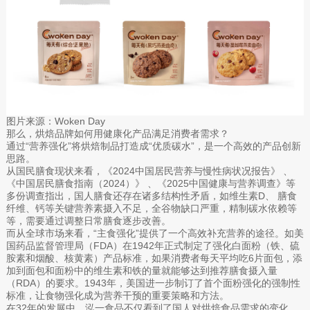
图片来源：Woken Day
那么，烘焙品牌如何用健康化产品满足消费者需求？
通过“营养强化”将烘焙制品打造成“优质碳水”，是一个高效的产品创新
思路。
从国民膳食现状来看，《2024中国居民营养与慢性病状况报告》 、
《中国居民膳食指南（2024）》 、《2025中国健康与营养调查》等
多份调查指出，国人膳食还存在诸多结构性矛盾，如维生素D、 膳食
纤维、钙等关键营养素摄入不足，全谷物缺口严重，精制碳水依赖等
等，需要通过调整日常膳食逐步改善。
而从全球市场来看，“主食强化”提供了一个高效补充营养的途径。如美
国药品监督管理局（FDA）在1942年正式制定了强化白面粉（铁、硫
胺素和烟酸、核黄素）产品标准，如果消费者每天平均吃6片面包，添
加到面包和面粉中的维生素和铁的量就能够达到推荐膳食摄入量
（RDA）的要求。1943年，美国进一步制订了首个面粉强化的强制性
标准，让食物强化成为营养干预的重要策略和方法。
在32年的发展中，泓一食品不仅看到了国人对烘焙食品需求的变化，