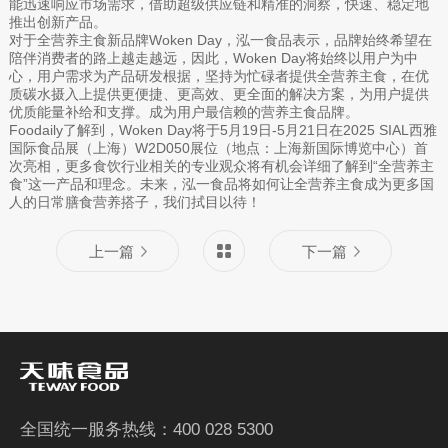
能迅速响应市场需求，借助超级供应链和精准的洞察，快速、稳定地
推出创新产品。
对于全营养主食新品牌Woken Day，泓一食品表示，品牌始终希望在
陪伴消费者的路上越走越远，因此，Woken Day将始终以用户为中
心，用户需求为产品研发根据，坚持为忙碌者提供全营养主食，在优
质碳水摄入上提供更便捷、更高效、更全面的解决方案，为用户提供
优质能量补给和支撑。成为用户最信赖的营养主食品牌。
Foodaily了解到，Woken Day将于5月19日-5月21日在2025 SIAL西雅
国际食品展（上海）W2D050展位（地点：上海新国际博览中心）首
次亮相，更多食饮行业相关的专业观众将有机会详细了解到“全营养主
食”这一产品和理念。未来，泓一食品将如何让全营养主食成为更多国
人的日常膳食营养搭子，我们拭目以待！
上一篇
下一篇
全国统一服务热线：400 028 5300