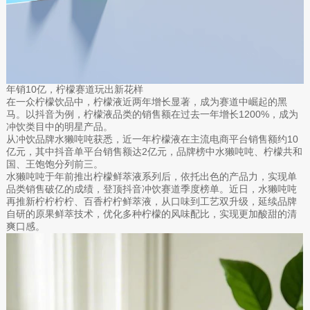
年销10亿，柠檬赛道玩出新花样
在一众柠檬饮品中，柠檬液近两年增长显著，成为赛道中崛起的黑
马。以抖音为例，柠檬液品类的销售额在过去一年增长1200%，成为
冲饮类目中的明星产品。
从冲饮品牌水獭吨吨获悉，近一年柠檬液在主流电商平台销售额约10
亿元，其中抖音单平台销售额达2亿元，品牌榜中水獭吨吨、柠檬共和
国、王饱饱分列前三。
水獭吨吨于年前推出柠檬鲜萃液系列后，依托出色的产品力，实现单
品类销售破亿的成绩，登顶抖音冲饮赛道季度榜单。近日，水獭吨吨
再推新柠柠柠柠、百香柠柠鲜萃液，从口味到工艺双升级，延续品牌
自研的原果鲜萃技术，优化多种柠檬的风味配比，实现更加酸甜的清
爽口感。