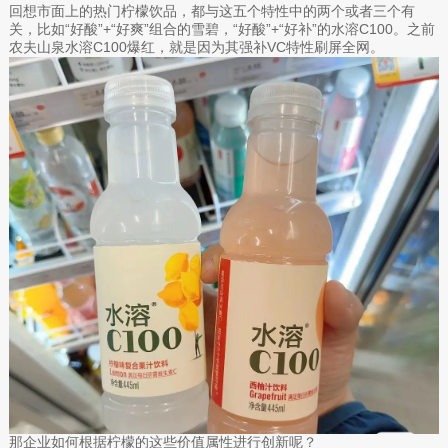
回想市面上的热门柠檬饮品，都与这五个特性中的两个或者三个有
关，比如“好酸”+“好爽”组合的雪碧，“好酸”+“好补”的水溶C100。之前
农夫山泉水溶C100爆红，就是因为其强补VC特性刷屏全网。
那企业如何根据柠檬的这些价值属性进行创新呢？