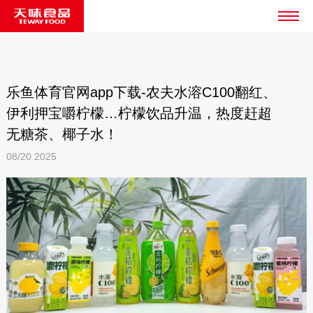
乐鱼体育官网app下载-农夫水溶C100翻红、
伊利押宝嚼柠檬…柠檬饮品升温，热度赶超
无糖茶、椰子水！
08/20
2025