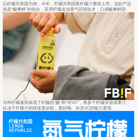
以柠檬共和国为例，今年，柠檬共和国黄柠檬汁重磅上市。这款产品
就是“酸爽鲜”的组合，采用柠檬皮油香气回填技术，口感酸爽鲜甜。
冷榨柠檬液则体现了柠檬的“酸”和“补VC”，将多个柠檬浓缩成果汁，
比冻干柠檬片的味道更浓郁、更好喝、补充VC的能力更强。