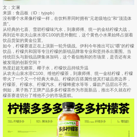
文：文澜
来源：食品板（ID：tyjspb）
没有哪个水果像柠檬一样，在饮料界同时拥有“元老级地位”和“顶流体
质”。
从经典的七喜、雪碧柠檬味汽水，到康师傅、统一的金桔柠檬大战，
再到近年农夫山泉水溶C100的意外翻红，这个黄色小水果始终占据着
饮品货架的黄金位置。
如今，柠檬赛道正在上演新一轮升级战。伊利今年推出可以“嚼”的柠檬
饮品，柠檬共和国等专注柠檬的新锐品牌靠专业和坚持杀出重围。当
传统巨头与新锐品牌集体加码，这个看似饱和的市场里，是否还有未
被发现的创新空间？
热度赶超无糖茶、椰子水，柠檬饮品持续升温
从农夫山泉水溶C100、维他柠檬茶，到康师傅、统一金桔柠檬，柠檬
带火了一个又一个经典大单品。柠檬的百搭属性使其打破品类边界，
柠檬茶、柠檬水、柠檬汽水、柠檬蜂蜜水等等，爆款产品层出不穷。
例如，果子熟了王牌产品多多柠檬茶作为市面新品，推出不久就在柠
檬茶赛道切分了维他不少的市场蛋糕。