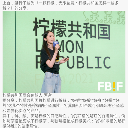
上台，进行了题为《一颗柠檬，无限创意：柠檬共和国怎样一题多
解？》的分享。
柠檬共和国联合创始人 阿谢
据分享，柠檬共和国将柠檬进行拆解，“好鲜”“好酸”“好爽”“好搭”“好
补”这几个特性是柠檬的价值属性，将其随机组合就可创新出有价值感
和差异化卖点的产品。
其中，鲜、酸、爽是柠檬的口感属性，“好搭”指的是它的百搭属性，例
如与茶搭配变成了柠檬茶，与咖啡搭配成柠檬美式；“好补”即指的是柠
檬补维C的健康属性。