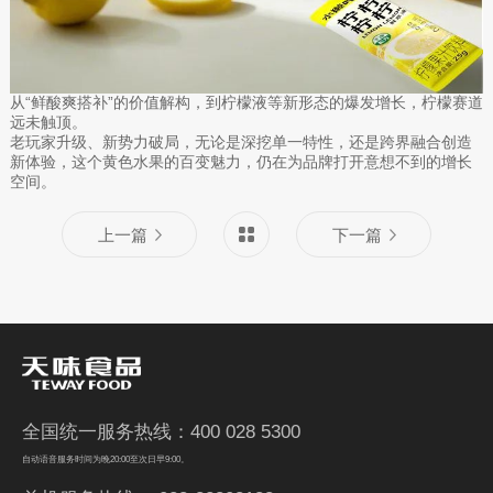
从“鲜酸爽搭补”的价值解构，到柠檬液等新形态的爆发增长，柠檬赛道
远未触顶。
老玩家升级、新势力破局，无论是深挖单一特性，还是跨界融合创造
新体验，这个黄色水果的百变魅力，仍在为品牌打开意想不到的增长
空间。
上一篇
下一篇
全国统一服务热线：400 028 5300
自动语音服务时间为晚20:00至次日早9:00。