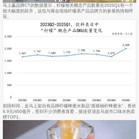
马上赢品牌CT的数据显示，柠檬相关概念产品数量在2025Q1有一个
较大幅度的跃升，这也与展会现场柠檬系产品品牌方的参展热情相呼
应。
前段时间，盒马上架自有品牌柠檬蜂蜜水新品“摇摇柚柠蜂蜜水”，售价
6.9元/450毫升，受到不少消费者喜爱，接连登顶盒马超市口味水热卖
榜TOP1。