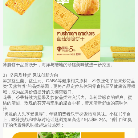
薄脆饼干品质跃升，海洋与陆地的珍馐美味被进一步挖掘。
3）坚果及炒货 风味创新方向
添加益生菌、益生元、GABA等健康相关原料，不仅强化了坚果炒货品
类“天然营养”的品类基因，更将产品定位从休闲零食拓展至健康管理领
域，成为品牌价值提升的关键突破口。
花香、茶香持续为坚果及炒货品类注入活力。茉莉碧螺春的鲜爽、蜜
桃的清甜、玫瑰的芬芳与坚果的脂香中和，带来清新舒缓的美味体
验。
“勇敢的人先享受世界”，年轻消费者乐于探索猎奇风味。小红书平台
上，吃辣挑战和香草讨论话题浏览量高达2.9亿和6.2亿。“香门”和“臭
门”的代表性风味掀起波波热潮：