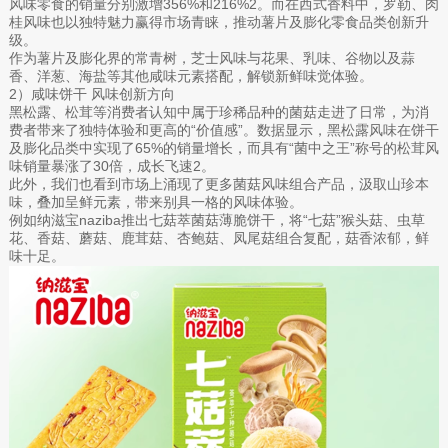
风味零食的销量分别激增356%和216%2。而在西式香料中，罗勒、肉
桂风味也以独特魅力赢得市场青睐，推动薯片及膨化零食品类创新升
级。
作为薯片及膨化界的常青树，芝士风味与花果、乳味、谷物以及蒜
香、洋葱、海盐等其他咸味元素搭配，解锁新鲜味觉体验。
2）咸味饼干 风味创新方向
黑松露、松茸等消费者认知中属于珍稀品种的菌菇走进了日常，为消
费者带来了独特体验和更高的“价值感”。数据显示，黑松露风味在饼干
及膨化品类中实现了65%的销量增长，而具有“菌中之王”称号的松茸风
味销量暴涨了30倍，成长飞速2。
此外，我们也看到市场上涌现了更多菌菇风味组合产品，汲取山珍本
味，叠加呈鲜元素，带来别具一格的风味体验。
例如纳滋宝naziba推出七菇萃菌菇薄脆饼干，将“七菇”猴头菇、虫草
花、香菇、蘑菇、鹿茸菇、杏鲍菇、凤尾菇组合复配，菇香浓郁，鲜
味十足。