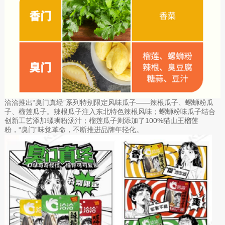
洽洽推出“臭门真经”系列特别限定风味瓜子——辣根瓜子、螺蛳粉瓜
子、榴莲瓜子。辣根瓜子注入东北特色辣根风味；螺蛳粉味瓜子结合
创新工艺添加螺蛳粉汤汁；榴莲瓜子则添加了100%猫山王榴莲
粉，“臭门”味觉革命，不断推进品牌年轻化。