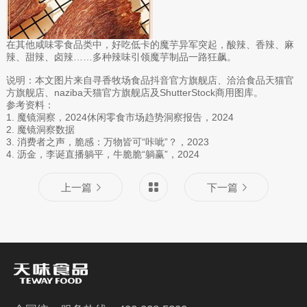
在其他咸味零食品类中，好吃低卡的魔芋异军突起，酸辣、香辣、麻
辣、甜辣、卤辣……多种辣味引领魔芋制品一路狂飙。
说明：本文图片来自寻香牧场食品抖音官方旗舰店、洽洽食品天猫官
方旗舰店、naziba天猫官方旗舰店及ShutterStock商用图库。
参考资料：
1. 魔镜洞察，2024休闲零食市场趋势洞察报告，2024
2. 魔镜洞察数据
3. 消费者之声，脆感：万物皆可“咔呲”？，2023
4. 沥金，李诞直播躺平，牛脆脆“躺赢”，2024
上一篇
下一篇