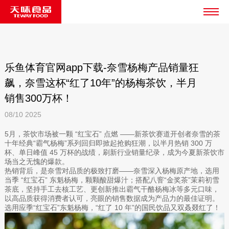
乐鱼体育官网app下载-奈雪杨梅产品销量狂
飙，奈雪这杯“红了10年”的杨梅茶饮，半月
销售300万杯！
08/10
2025
5月，茶饮市场被一颗 “红宝石” 点燃 ——新茶饮赛道开创者奈雪的茶
十年经典“霸气杨梅”系列回归即掀起抢购狂潮，以半月热销 300 万
杯、单日峰值 45 万杯的战绩，刷新行业销量纪录，成为今夏新茶饮市
场当之无愧的爆款。
热销背后，是奈雪对品质的极致打磨——奈雪深入杨梅原产地，选用
当季 “红宝石” 东魁杨梅，颗颗酸甜爆汁；搭配八窨“金奖茶”茉莉初雪
茶底，坚持手工去核工艺、更创新推出霸气干酪杨梅冰等多元口味，
以高品质获得消费者认可，亮眼的销售数据成为产品力的最佳证明。
选用应季“红宝石”东魁杨梅，“红了 10 年”的国民饮品又双叒叕红了！