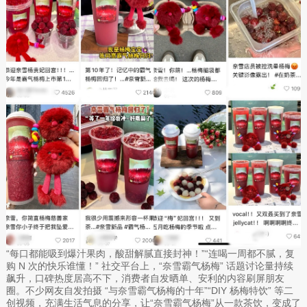
“每口都能吸到爆汁果肉，酸甜解腻直接封神！”“连喝一周都不腻，复
购 N 次的快乐谁懂！” 社交平台上，“奈雪霸气杨梅” 话题讨论量持续
飙升，口碑热度居高不下，消费者自发晒单、安利的内容刷屏朋友
圈。不少网友自发拍摄 “与奈雪霸气杨梅的十年”“DIY 杨梅特饮” 等二
创视频，充满生活气息的分享，让“奈雪霸气杨梅”从一款茶饮，变成了