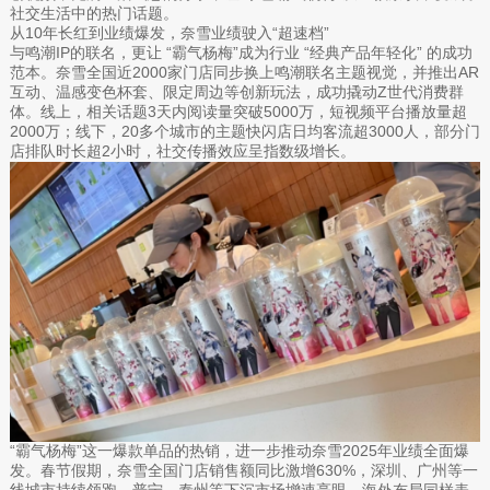
社交生活中的热门话题。
从10年长红到业绩爆发，奈雪业绩驶入“超速档”
与鸣潮IP的联名，更让 “霸气杨梅”成为行业 “经典产品年轻化” 的成功
范本。奈雪全国近2000家门店同步换上鸣潮联名主题视觉，并推出AR
互动、温感变色杯套、限定周边等创新玩法，成功撬动Z世代消费群
体。线上，相关话题3天内阅读量突破5000万，短视频平台播放量超
2000万；线下，20多个城市的主题快闪店日均客流超3000人，部分门
店排队时长超2小时，社交传播效应呈指数级增长。
“霸气杨梅”这一爆款单品的热销，进一步推动奈雪2025年业绩全面爆
发。春节假期，奈雪全国门店销售额同比激增630%，深圳、广州等一
线城市持续领跑，普宁、泰州等下沉市场增速亮眼。海外布局同样表