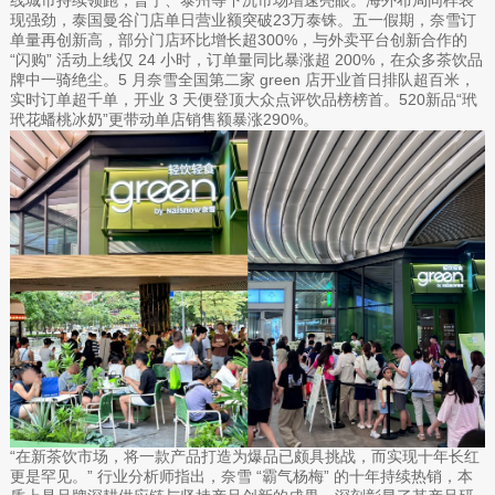
现强劲，泰国曼谷门店单日营业额突破23万泰铢。五一假期，奈雪订
单量再创新高，部分门店环比增长超300%，与外卖平台创新合作的
“闪购” 活动上线仅 24 小时，订单量同比暴涨超 200%，在众多茶饮品
牌中一骑绝尘。5 月奈雪全国第二家 green 店开业首日排队超百米，
实时订单超千单，开业 3 天便登顶大众点评饮品榜榜首。520新品“玳
玳花蟠桃冰奶”更带动单店销售额暴涨290%。
“在新茶饮市场，将一款产品打造为爆品已颇具挑战，而实现十年长红
更是罕见。” 行业分析师指出，奈雪 “霸气杨梅” 的十年持续热销，本