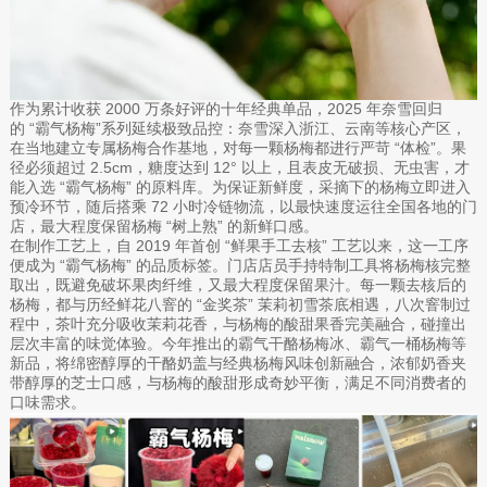
作为累计收获 2000 万条好评的十年经典单品，2025 年奈雪回归
的 “霸气杨梅”系列延续极致品控：奈雪深入浙江、云南等核心产区，
在当地建立专属杨梅合作基地，对每一颗杨梅都进行严苛 “体检”。果
径必须超过 2.5cm，糖度达到 12° 以上，且表皮无破损、无虫害，才
能入选 “霸气杨梅” 的原料库。为保证新鲜度，采摘下的杨梅立即进入
预冷环节，随后搭乘 72 小时冷链物流，以最快速度运往全国各地的门
店，最大程度保留杨梅 “树上熟” 的新鲜口感。
在制作工艺上，自 2019 年首创 “鲜果手工去核” 工艺以来，这一工序
便成为 “霸气杨梅” 的品质标签。门店店员手持特制工具将杨梅核完整
取出，既避免破坏果肉纤维，又最大程度保留果汁。每一颗去核后的
杨梅，都与历经鲜花八窨的 “金奖茶” 茉莉初雪茶底相遇，八次窨制过
程中，茶叶充分吸收茉莉花香，与杨梅的酸甜果香完美融合，碰撞出
层次丰富的味觉体验。今年推出的霸气干酪杨梅冰、霸气一桶杨梅等
新品，将绵密醇厚的干酪奶盖与经典杨梅风味创新融合，浓郁奶香夹
带醇厚的芝士口感，与杨梅的酸甜形成奇妙平衡，满足不同消费者的
口味需求。