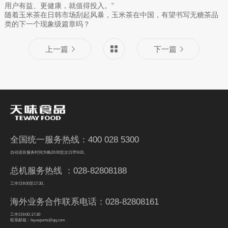
用户有益、更健康，就值得投入。”
随着玉米茶在日韩市场刮起风暴，玉米茶在中国，有望书写无糖茶品
类的下一个现象级篇章吗？
上一篇
下一篇
全国统一服务热线：400 028 5300
自动语音服务时间为晚20:00至次日早9:00。
总机服务热线 ：028-82808188
工作日9:00至17:30。
海外业务合作联系电话：028-82808161
工作日9:00-17:30
联系邮箱：leyusports@qq.com