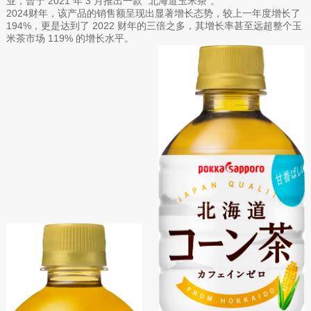
业，曾于 2021 年 3 月推出一款 “北海道玉米茶”。
2024财年，该产品的销售额呈现出显著增长态势，较上一年度增长了
194%，更是达到了 2022 财年的三倍之多，其增长率甚至远超整个玉
米茶市场 119% 的增长水平。