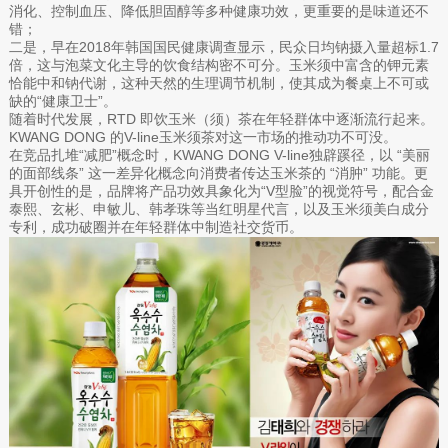
消化、控制血压、降低胆固醇等多种健康功效，更重要的是味道还不
错；
二是，早在2018年韩国国民健康调查显示，民众日均钠摄入量超标1.7
倍，这与泡菜文化主导的饮食结构密不可分。玉米须中富含的钾元素
恰能中和钠代谢，这种天然的生理调节机制，使其成为餐桌上不可或
缺的“健康卫士”。
随着时代发展，RTD 即饮玉米（须）茶在年轻群体中逐渐流行起来。
KWANG DONG 的V-line玉米须茶对这一市场的推动功不可没。
在竞品扎堆“减肥”概念时，KWANG DONG V-line独辟蹊径，以 “美丽
的面部线条” 这一差异化概念向消费者传达玉米茶的 “消肿” 功能。更
具开创性的是，品牌将产品功效具象化为“V型脸”的视觉符号，配合金
泰熙、玄彬、申敏儿、韩孝珠等当红明星代言，以及玉米须美白成分
专利，成功破圈并在年轻群体中制造社交货币。