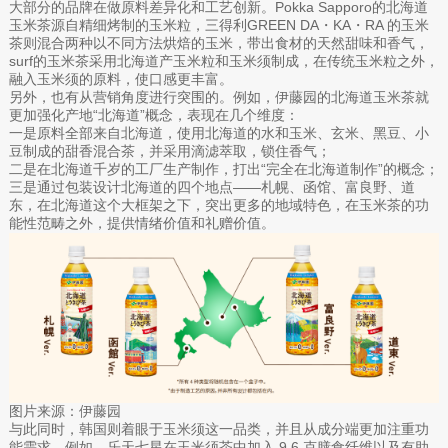
大部分的品牌在做原料差异化和工艺创新。Pokka Sapporo的北海道
玉米茶源自精细烤制的玉米粒，三得利GREEN DA・KA・RA 的玉米
茶则混合两种以不同方法烘焙的玉米，带出食材的天然甜味和香气，
surf的玉米茶采用北海道产玉米粒和玉米须制成，在传统玉米粒之外，
融入玉米须的原料，使口感更丰富。
另外，也有从营销角度进行突围的。例如，伊藤园的北海道玉米茶就
更加强化产地“北海道”概念，表现在几个维度：
一是原料全部来自北海道，使用北海道的水和玉米、玄米、黑豆、小
豆制成的甜香混合茶，并采用滴滤萃取，锁住香气；
二是在北海道千岁的工厂生产制作，打出“完全在北海道制作”的概念；
三是通过包装设计北海道的四个地点——札幌、函馆、富良野、道
东，在北海道这个大框架之下，突出更多的地域特色，在玉米茶的功
能性范畴之外，提供情绪价值和礼赠价值。
图片来源：伊藤园
与此同时，韩国则着眼于玉米须这一品类，并且从成分端更加注重功
能需求。例如，乐天七星在玉米须茶中加入 9.6 克膳食纤维以及有助