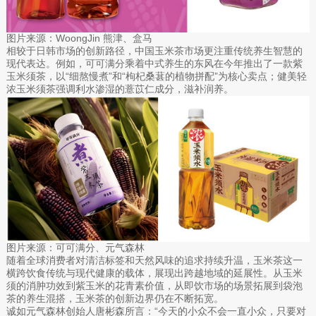
图片来源：WoongJin 熊津、盒马
相较于日韩市场的创新路径，中国玉米茶市场更注重传统养生智慧的
现代表达。例如，可可满分乘着中式养生的东风在今年推出了一款紫
玉米须茶，以“细熬慢煮”和“枸杞桑葚的植物拼配”为核心卖点；健美轻
浓玉米须茶强调利水渗湿的薏苡仁成分，滋补润养。
图片来源：可可满分、元气森林
随着全球消费者对清洁标签和天然风味的追求持续升温，玉米茶这一
横跨饮食传统与现代健康的载体，展现出跨越地域的延展性。从玉米
须的消肿功效到紫玉米的花青素价值，从即饮市场的场景拓展到袋泡
茶的养生混搭，玉米茶的创新边界仍在不断拓宽。
诚如元气森林创始人唐彬森所言：“今天的小众不会一直小众，只要对