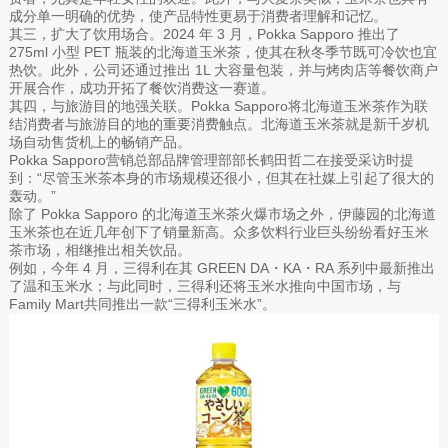
成分单一明确的优势，使产品特性更易于消费者理解和记忆。
其三，扩大了饮用场合。2024 年 3 月，Pokka Sapporo 推出了
275ml 小型 PET 瓶装的北海道玉米茶，使其在秋冬季节既可冷饮也宜
热饮。此外，公司还通过推出 1L 大容量包装，并与烤肉店等餐饮商户
开展合作，成功开拓了餐饮消费这一赛道。
其四，与旅游目的地强关联。Pokka Sapporo将北海道玉米茶作为联
结消费者与旅游目的地的重要消费触点。北海道玉米茶就是新千岁机
场自动售货机上的畅销产品。
Pokka Sapporo营销总部品牌管理部部长鹤田哲二在接受采访时提
到：“尽管玉米茶本身的市场规模还很小，但其在社媒上引起了很大的
轰动。”
除了 Pokka Sapporo 的北海道玉米茶火爆市场之外，伊藤园的北海道
玉米茶也在近几年创下了销量新高。众多饮料行业巨头纷纷看好玉米
茶市场，相继推出相关饮品。
例如，今年 4 月，三得利在其 GREEN DA・KA・RA 系列中最新推出
了温和玉米水；与此同时，三得利还将玉米水推向中国市场，与
Family Mart共同推出一款“三得利玉米水”。