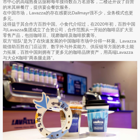
市中心的高端熟食店据称每年接待数百万名游客，二楼还开设了自营
的米其林餐厅，提供宴会餐饮服务。
在中国市场，Lavazza的存在感要比Dallmayr强不少，业务模式也更
多元。
这得益于其合作方百胜中国。小食代介绍过，在2020年初，百胜中国
与Lavazza集团成立了合资公司，合作范围从一开始的咖啡店扩大至
零售产品，包括咖啡豆、现磨咖啡及咖啡胶囊等。
双方“组队”是为了在快速发展的中国咖啡市场中分得一杯羹。Lavazza
能借助百胜在门店运营、数字外与外卖能力、供应链等方面的本土能
力拓展，百胜中国则拥有了更多元的咖啡品牌资产，用高端Lavazza
与大众K咖啡“两条腿走路”。