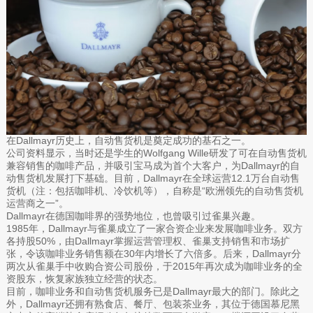
在Dallmayr历史上，自动售货机是奠定成功的基石之一。
公司资料显示，当时还是学生的Wolfgang Wille研发了可在自动售货机
兼容销售的咖啡产品，并吸引宝马成为首个大客户，为Dallmayr的自
动售货机发展打下基础。目前，Dallmayr在全球运营12.1万台自动售
货机（注：包括咖啡机、冷饮机等），自称是“欧洲领先的自动售货机
运营商之一”。
Dallmayr在德国咖啡界的强势地位，也曾吸引过雀巢兴趣。
1985年，Dallmayr与雀巢成立了一家合资企业来发展咖啡业务。双方
各持股50%，由Dallmayr掌握运营管理权、雀巢支持销售和市场扩
张，令该咖啡业务销售额在30年内增长了六倍多。后来，Dallmayr分
两次从雀巢手中收购合资公司股份，于2015年再次成为咖啡业务的全
资股东，恢复家族独立经营的状态。
目前，咖啡业务和自动售货机服务已是Dallmayr最大的部门。除此之
外，Dallmayr还拥有熟食店、餐厅、包装茶业务，其位于德国慕尼黑