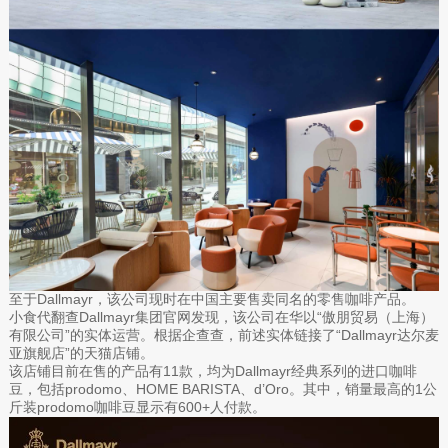
至于Dallmayr，该公司现时在中国主要售卖同名的零售咖啡产品。
小食代翻查Dallmayr集团官网发现，该公司在华以“傲朋贸易（上海）
有限公司”的实体运营。根据企查查，前述实体链接了“Dallmayr达尔麦
亚旗舰店”的天猫店铺。
该店铺目前在售的产品有11款，均为Dallmayr经典系列的进口咖啡
豆，包括prodomo、HOME BARISTA、d’Oro。其中，销量最高的1公
斤装prodomo咖啡豆显示有600+人付款。