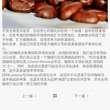
尽管交易形式各异，但这些公司都在回应同一个命题：如何在快速增
长、但竞争激烈的咖啡市场维持或扩大优势地位。收购整合则成了提
升份额、扩大规模效应、加强竞争力的快速路径。
面向未来，就连已经是全球最大咖啡公司的雀巢集团也不敢掉以轻
心。
“我们的咖啡业务继续取得强劲业绩，但现阶段来说，我们远没有理由
沾沾自喜。我们承认这是一个咖啡行业充满挑战的时代。”时任雀巢集
团咖啡品牌负责人David Rennie去年说，咖啡生豆涨价就是“强劲阻
力”之一。同时，他也提出要更巧妙定价以消化成本、靠创新捕捉机
遇、提升渠道渗透率等举措。
回到Lavazza与Dallmayr的潜在合并，这也许不仅是基于应对咖啡豆
成本挑战的考量，也是区域龙头品牌“抱团”以更好应对竞争，并在全球
咖啡行业占据一席之地的关键。
上一篇
下一篇