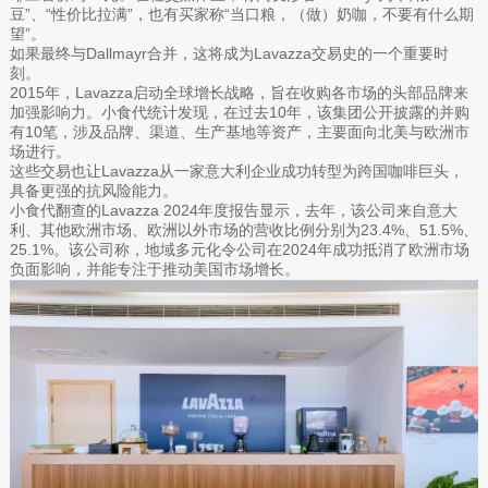
豆”、“性价比拉满”，也有买家称“当口粮，（做）奶咖，不要有什么期
望”。
如果最终与Dallmayr合并，这将成为Lavazza交易史的一个重要时
刻。
2015年，Lavazza启动全球增长战略，旨在收购各市场的头部品牌来
加强影响力。小食代统计发现，在过去10年，该集团公开披露的并购
有10笔，涉及品牌、渠道、生产基地等资产，主要面向北美与欧洲市
场进行。
这些交易也让Lavazza从一家意大利企业成功转型为跨国咖啡巨头，
具备更强的抗风险能力。
小食代翻查的Lavazza 2024年度报告显示，去年，该公司来自意大
利、其他欧洲市场、欧洲以外市场的营收比例分别为23.4%、51.5%、
25.1%。该公司称，地域多元化令公司在2024年成功抵消了欧洲市场
负面影响，并能专注于推动美国市场增长。