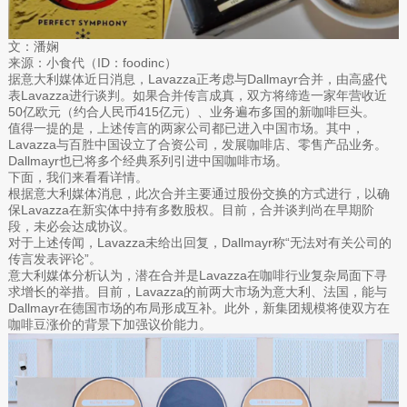
文：潘娴
来源：小食代（ID：foodinc）
据意大利媒体近日消息，Lavazza正考虑与Dallmayr合并，由高盛代
表Lavazza进行谈判。如果合并传言成真，双方将缔造一家年营收近
50亿欧元（约合人民币415亿元）、业务遍布多国的新咖啡巨头。
值得一提的是，上述传言的两家公司都已进入中国市场。其中，
Lavazza与百胜中国设立了合资公司，发展咖啡店、零售产品业务。
Dallmayr也已将多个经典系列引进中国咖啡市场。
下面，我们来看看详情。
根据意大利媒体消息，此次合并主要通过股份交换的方式进行，以确
保Lavazza在新实体中持有多数股权。目前，合并谈判尚在早期阶
段，未必会达成协议。
对于上述传闻，Lavazza未给出回复，Dallmayr称“无法对有关公司的
传言发表评论”。
意大利媒体分析认为，潜在合并是Lavazza在咖啡行业复杂局面下寻
求增长的举措。目前，Lavazza的前两大市场为意大利、法国，能与
Dallmayr在德国市场的布局形成互补。此外，新集团规模将使双方在
咖啡豆涨价的背景下加强议价能力。