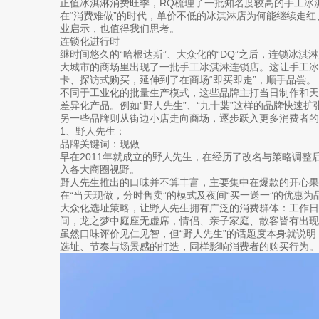
正值冰淇淋消费旺季，RQ梳理了一批知名度较高的手工冰
在“消费难做”的时代，单价不低的冰淇淋店为何能继续走
业启示，也值得我们思考。
连锁化进行时
继时间悠久的“哈根达斯”、大众化的“DQ”之后，连锁冰
大城市的商场里出现了一批手工冰淇淋连锁店。这让手工
卡、探访式购买，延伸到了在商场“即买即走”，顺手品尝。
不同于工业化的批量生产模式，这些品牌主打当日制作和天
差异化产品。例如“野人先生”、“九十枼”这样的品牌快速
另一些品牌则从街边小店走向商场，逐步跃入更多消费者的
1、野人先生：
品牌关键词：现做
早在2011年就成立的野人先生，在经历了改名与策略调整后
入各大商圈视野。
野人先生推出的口味并不算丰富，主要集中在爆款的开心果和
在“当天现做，分时售卖”的模式及夜间“买一送一”的优惠
大众化选址策略，让野人先生拥有广泛的消费群体：工作
间，龙之梦中庭座无虚席，情侣、亲子家庭、散客皆有出现
虽然口味评价见仁见智，但“野人先生”的话题度本身就说
选址、节奏与场景感的打造，同样影响消费者的购买行为。