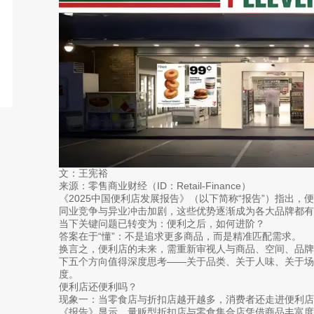
文：王宪裕
来源：零售商业财经（ID：Retail-Finance）
《2025中国便利店发展报告》（以下简称“报告”）指出，便利
同业竞争与异业冲击加剧，这些优势逐渐成为各大品牌都有的
当下关键问题已转变为：便利之后，如何进阶？
答案在于“懂”：不是追求更多商品，而是精准匹配需求。
换言之，便利店的未来，需重新审视人与商品、空间、品
下五个方向值得深度思考——关于品类、关于人味、关于
度。
便利店还便利吗？
现象一：当零食店与折扣店越开越多，消费者还走进便利店
《报告》显示，量贩型折扣店与零食集合店凭借商品丰富