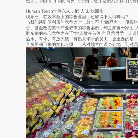
进店，都能看到“刚好需要”的东西，这才是便利店存在的价
Human Touch学胖东来，把“人味”找回来
现象三：在效率至上的零售业里，还容得下人情味吗？
当我们谈到便利店的竞争力时，总少不了“商品力”、“供应链
心、甚至改变整个产业叙事的零售案例，却是来自一家用“
胖东来的核心竞争力在于“把人放在首位”的经营哲学：走
热水、有伞、有放大镜、有愿意倾听的员工；更重要的是
月所累积下来的文化习惯——从对顾客的设身处地，到对员