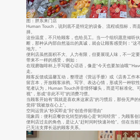
图：胖东来门店
Human Touch，说到底不是特定的设备、流程或指标，
择。
这份温度，不只给顾客，也给员工。当一个组织愿意倾听
断，那种从内部自然溢出的真诚，就会让顾客感受到：“这
地方。”
便利店虽然面积不大、人力有限，但要展现人味，不一定
带来不一样的感受，例如：
在现磨咖啡杯上手写暖心话语，像是“今天也要加油哦”“Have a
走。
顾客反馈或温馨互动，整理进《营运手册》或《店务工作
留言本，开放顾客涂鸦、写字、表达心情，形成另一种软性
笔者认为，Human Touch并非情怀噱头，而是可标准化
视”，形成“非此不可”的消费习惯。
当顾客开始有“我就是喜欢来这家店”的习惯后，那份无声
觉得“我被放在心上”。
空间运营从“秒买即走”到“创造停留理由”
现象四：便利店餐饮化转型的核心是“时间经营”，为顾客创造
便利店过去的角色，是让人“赶时间时快速补给”。但在当前
已无法支撑长远的顾客关系。