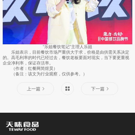
“乐姐餐饮笔记”主理人乐姐
乐姐表示，目前餐饮市场严重供大于求，价格是由供需关系决定
的。高毛利率的时代已经过去，餐饮老板要面对现实，当下要更重视
企业净利率，保证存活率。
（作者：红餐网简煜昊）
（备注：该文为行业观察，仅供参考。）
上一篇
下一篇