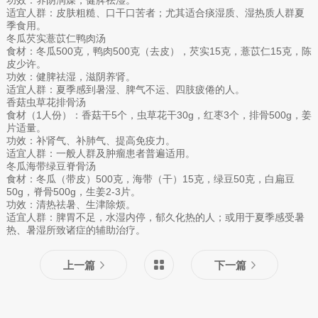
适宜人群：皮肤粗糙、口干口苦者；尤其适合痰湿质、湿热质人群夏
季食用。
冬瓜芡实薏苡仁鸭肉汤
食材：冬瓜500克，鸭肉500克（去皮），芡实15克，薏苡仁15克，陈
皮少许。
功效：健脾祛湿，滋阴养肾。
适宜人群：夏季感到暑湿、脾气不运、四肢疲倦的人。
香菇虫草花排骨汤
食材（1人份）：香菇干5个，虫草花干30g，红枣3个，排骨500g，姜
片适量。
功效：补肾气、补肺气、提高免疫力。
适宜人群：一般人群及肿瘤患者普遍适用。
冬瓜海带绿豆脊骨汤
食材：冬瓜（带皮）500克，海带（干）15克，绿豆50克，白扁豆
50g，脊骨500g，生姜2-3片。
功效：清热祛暑、生津除烦。
适宜人群：脾胃不足，水湿内停，郁久化热的人；或用于夏季感受暑
热、暑湿所致诸症的辅助治疗。
上一篇
下一篇