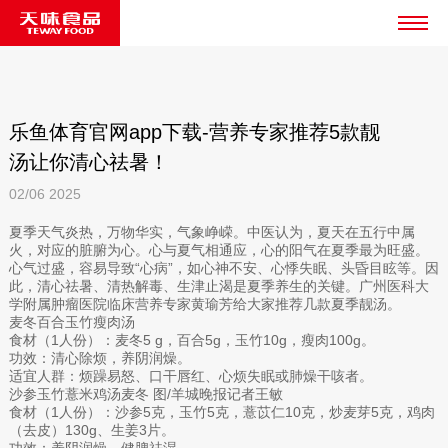
乐鱼体育官网app下载-营养专家推荐5款靓
汤让你清心祛暑！
02/06
2025
夏季天气炎热，万物华实，气象峥嵘。中医认为，夏天在五行中属
火，对应的脏腑为心。心与夏气相通应，心的阳气在夏季最为旺盛。
心气过盛，容易导致“心病”，如心神不安、心悸失眠、头昏目眩等。因
此，清心祛暑、清热解毒、生津止渴是夏季养生的关键。广州医科大
学附属肿瘤医院临床营养专家黄瑜芳给大家推荐几款夏季靓汤。
麦冬百合玉竹瘦肉汤
食材（1人份）：麦冬5 g，百合5g，玉竹10g，瘦肉100g。
功效：清心除烦，养阴润燥。
适宜人群：烦躁易怒、口干唇红、心烦失眠或肺燥干咳者。
沙参玉竹薏米鸡汤麦冬 图/羊城晚报记者王敏
食材（1人份）：沙参5克，玉竹5克，薏苡仁10克，炒麦芽5克，鸡肉
（去皮）130g、生姜3片。
功效：养阴润燥，健脾祛湿。