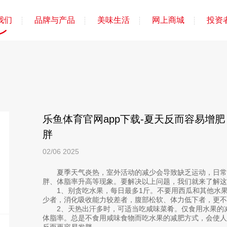
我们
品牌与产品
美味生活
网上商城
投资
乐鱼体育官网app下载-夏天反而容易增
胖
02/06
2025
夏季天气炎热，室外活动的减少会导致缺乏运动，日常
胖、体脂率升高等现象。要解决以上问题，我们就来了解这
1、别贪吃水果，每日最多1斤。不要用西瓜和其他水果
少者，消化吸收能力较差者，腹部松软、体力低下者，更不
2、天热出汗多时，可适当吃咸味菜肴。仅食用水果的减
体脂率。总是不食用咸味食物而吃水果的减肥方式，会使
反而更容易发胖。