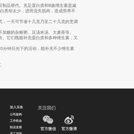
制品替代。充足蛋白质和B族维生素是减
白质却太少，进而流失肌肉，造成营养不
，一天可节省十几克乃至二十几克的烹调
加糖的杂粮粥、豆汤米汤、大麦茶等。
。它们既能补充蛋白质和多种维生素，又
0分钟日光下的活动，能补充不少维生素
红
加入乐鱼
关注我们
公司架构
工作机会
职业发展
官方微信
官方微博
员工活动