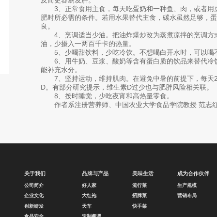
3、正常食用主食，每天吃蛋奶和一种鱼、肉，或者用豆
肥时所必需的条件。若用水果替代主食，碳水虽然足够，蛋
良。
4、烹调适当少油。把油炸爆炒改为蒸煮凉拌的烹调方式
油，少摄入一两百千卡的热量。
5、少喝甜饮料，少吃冷饮。不想喝白开水时，可以喝不
6、用牛奶、豆浆、酸奶等含有蛋白质的饮品来替代冷饮
能补充水分。
7、坚持运动，维持肌肉。在避免中暑的前提下，每天2
D。有部分研究提示，维生素D过少也与肥胖风险相关联。
8、按时睡觉，少吃夜宵和高热量零食。
作者系注册营养师、中国农业大学食品学院教授 范志
关于我们
品牌与产品
美味生活
成为合作伙伴
公司简介
好人家
流行菜
生产规模
企业文化
大红袍
招牌菜
营销布局
创新研发
天车
快手菜
食品安全
定制餐调