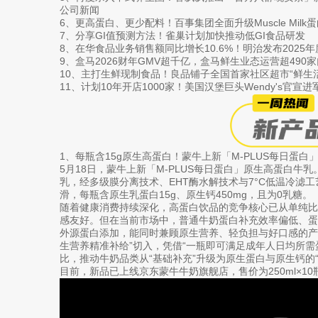
公司新闻
6、更高蛋白、更少配料！百事集团全面升级Muscle Milk
7、分享GI值预测方法！雀巢计划加快推动低GI食品研发
8、在华食品业务销售额同比增长10.6%！明治发布2025
9、盒马2026财年GMV超千亿，盒马鲜生业态运营超490
10、主打生鲜现制食品！良品铺子全国首家社区超市“鲜生
11、计划10年开店1000家！美国汉堡巨头Wendy's官宣
1、每瓶含15g原生高蛋白！蒙牛上新「M-PLUS每日蛋白
5月18日，蒙牛上新「M-PLUS每日蛋白」原生高蛋白牛
乳，经多级膜分离技术、EHT酶水解技术与7°C低温冷滤
滑，每瓶含原生乳蛋白15g、原生钙450mg，且为0乳糖。
随着健康消费持续深化，高蛋白饮品的竞争核心已从单纯
感友好。但在当前市场中，普通牛奶蛋白补充效率偏低、
外源蛋白添加，能同时兼顾原生营养、轻负担与好口感的产
生营养精准补给”切入，凭借“一瓶即可满足成年人日均所需蛋
比，推动牛奶品类从“基础补充”升级为原生蛋白与原生钙的“
目前，新品已上线京东蒙牛牛奶旗舰店，售价为250ml×10瓶