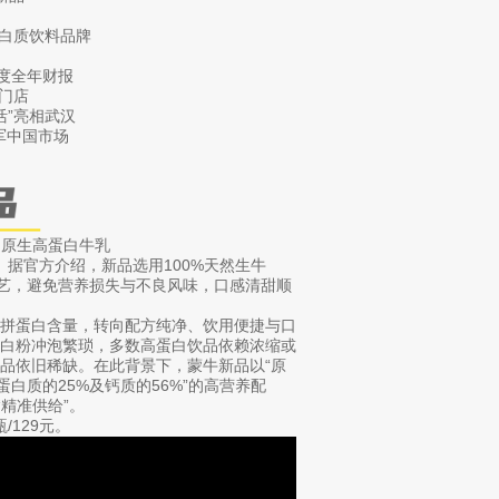
蛋白质饮料品牌
年度全年财报
家门店
活”亮相武汉
进军中国市场
」原生高蛋白牛乳
乳。据官方介绍，新品选用100%天然生牛
工艺，避免营养损失与不良风味，口感清甜顺
比拼蛋白含量，转向配方纯净、饮用便捷与口
蛋白粉冲泡繁琐，多数高蛋白饮品依赖浓缩或
品依旧稀缺。在此背景下，蒙牛新品以“原
白质的25%及钙质的56%”的高营养配
精准供给”。
/129元。