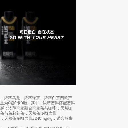
、浓萃乌龙、浓萃绿茶、浓萃白茶四款产
且为0糖0卡0脂。其中，浓萃普洱搭配普洱
后解腻；浓萃乌龙融合乌龙茶与咖啡，天然咖
配绿茶与茉莉花茶，天然茶多酚含量
，天然茶多酚含量≥240mg/kg，适合熬夜