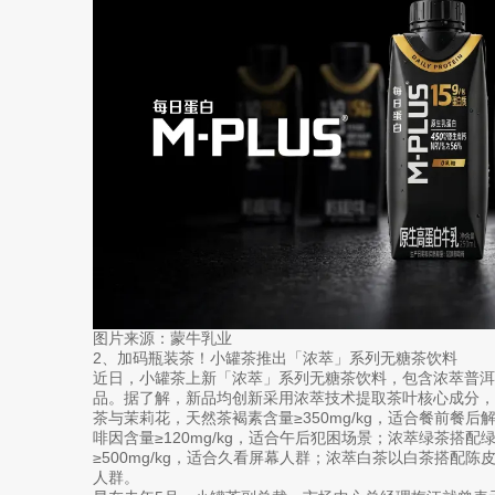
图片来源：蒙牛乳业
2、加码瓶装茶！小罐茶推出「浓萃」系列无糖茶饮料
近日，小罐茶上新「浓萃」系列无糖茶饮料，包含浓萃普洱
品。据了解，新品均创新采用浓萃技术提取茶叶核心成分，
茶与茉莉花，天然茶褐素含量≥350mg/kg，适合餐前餐
啡因含量≥120mg/kg，适合午后犯困场景；浓萃绿茶搭
≥500mg/kg，适合久看屏幕人群；浓萃白茶以白茶搭配陈皮
人群。