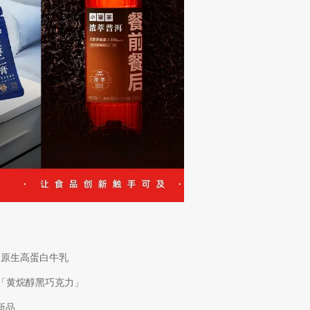
」原生高蛋白牛乳
新「黄烷醇黑巧克力」
新品