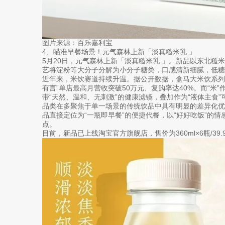
图片来源：百乐嘉利宝
4、瞄准早餐场景！元气森林上新「淡真糙米乳 」
5月20日，元气森林上新「淡真糙米乳 」。新品以东北糙
艺将淀粉等大分子分解为小分子糖类，口感清新细腻，低糖
近年来，米饮赛道持续升温。据公开数据，盒马大米饮系列
有言”单店最高月营收突破50万元、复购率达40%。而“米
带“天然、温和、无刺激”的健康滤镜，叠加作为“液体主食
品类在多聚焦于单一场景的传统饮品中具有明显的差异化
品直接定位为“一瓶即早餐”的便捷代餐，以“好好吃饭”的情
点。
目前，新品已上线淘宝官方旗舰店，售价为360ml×6瓶/39.