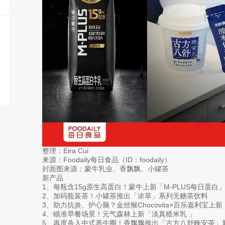
整理：Eira Cui
来源：Foodaily每日食品（ID：foodaily）
封面图来源：蒙牛乳业、香飘飘、小罐茶
新产品
1、每瓶含15g原生高蛋白！蒙牛上新「M-PLUS每日蛋白
2、加码瓶装茶！小罐茶推出「浓萃」系列无糖茶饮料
3、助力抗炎、护心脑？金丝猴Chocovita×百乐嘉利宝上
4、瞄准早餐场景！元气森林上新「淡真糙米乳 」
5、再度杀入中式养生圈！香飘飘推出「古方八舒晚安茶」