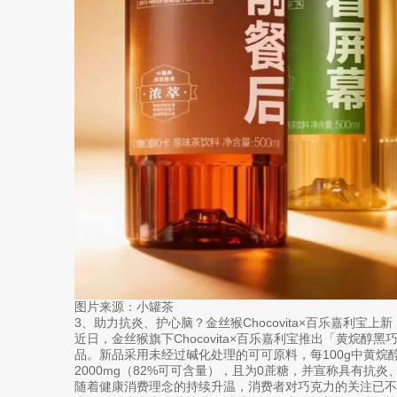
图片来源：小罐茶
3、助力抗炎、护心脑？金丝猴Chocovita×百乐嘉利宝上
近日，金丝猴旗下Chocovita×百乐嘉利宝推出「黄烷醇黑
品。新品采用未经过碱化处理的可可原料，每100g中黄烷醇
2000mg（82%可可含量），且为0蔗糖，并宣称具有抗
随着健康消费理念的持续升温，消费者对巧克力的关注已