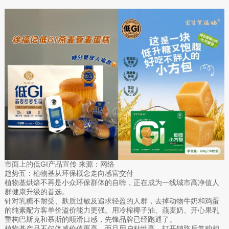
市面上的低GI产品宣传 来源：网络
趋势五：植物基从环保概念走向感官交付
植物基烘焙不再是小众环保群体的自嗨，正在成为一线城市高净值人
群健康升级的首选。
针对乳糖不耐受、麸质过敏及追求轻盈的人群，去掉动物牛奶和鸡蛋
的纯素配方客单价溢价能力更强。用冷榨椰子油、燕麦奶、开心果乳
重构巴斯克和慕斯的顺滑口感，先锋品牌已经跑通了。
植物基产品不仅体感价值更高，而且用户粘性高，打开销路后复购相