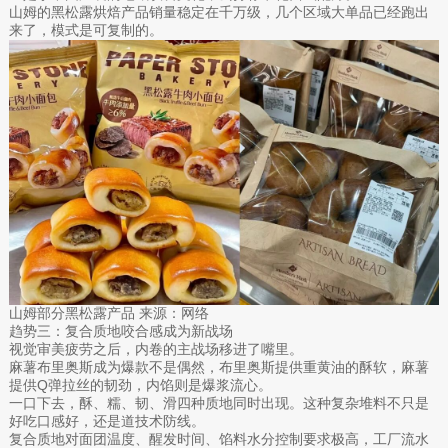
山姆的黑松露烘焙产品销量稳定在千万级，几个区域大单品已经跑出
来了，模式是可复制的。
山姆部分黑松露产品 来源：网络
趋势三：复合质地咬合感成为新战场
视觉审美疲劳之后，内卷的主战场移进了嘴里。
麻薯布里奥斯成为爆款不是偶然，布里奥斯提供重黄油的酥软，麻薯
提供Q弹拉丝的韧劲，内馅则是爆浆流心。
一口下去，酥、糯、韧、滑四种质地同时出现。这种复杂堆料不只是
好吃口感好，还是道技术防线。
复合质地对面团温度、醒发时间、馅料水分控制要求极高，工厂流水