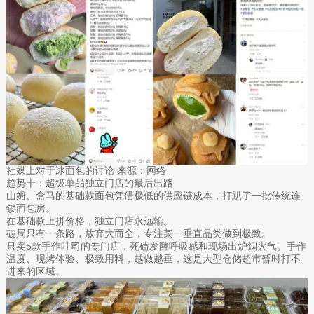
社媒上对于冰面包的讨论 来源：网络
趋势十：超级单品独立门店的最后出路
山姆、盒马的基础款面包凭借极低的供应链成本，打趴了一批传统连
锁面包房。
在基础款上拼价格，独立门店永远输。
破局只有一条路，放弃大而全，专注某一垂直品类做到极致。
只卖5款手作吐司的专门店，死磕发酵呼吸感和现场出炉烟火气。手作
温度、现烤体验、极致用料，越做越垂，这是大型仓储超市暂时打不
进来的区域。