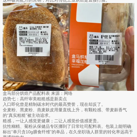
盒马部分烘焙产品配料表 来源：网络
趋势七：高纤审美粗糙感是新卖点
入口即化曾是精制碳水时代的最高赞誉，现在却反了。
全麦粉、黑麦粉、燕麦麸皮用量直线上升，有颗粒感、带麦麸香气
的“真实粗糙”被主动追求。
糙感，一让人感觉更健康；二让人感觉价值感更贵。
抗性糊精、菊粉从保健品专区挪到了日常吐司配料表。包装上能明确
标出“单只含10g膳食纤维”的单品，在久坐职场人群里的转化率远高于