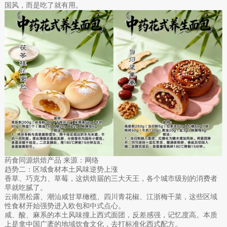
国风，而是吃了就有用。
药食同源烘焙产品 来源：网络
趋势二：区域食材本土风味逆势上涨
香草、巧克力、草莓，这烘焙届的三大天王，各个城市级别的消费者
早就吃腻了。
云南黑松露、潮汕咸甘草橄榄、四川青花椒、江浙梅干菜，这些区域
性食材开始强势进入欧包和中式点心。
咸、酸、麻系的本土风味撞上西式面团，反差感强，记忆度高。本质
上是拿中国广袤的地域饮食文化，去打标准化西式配方。