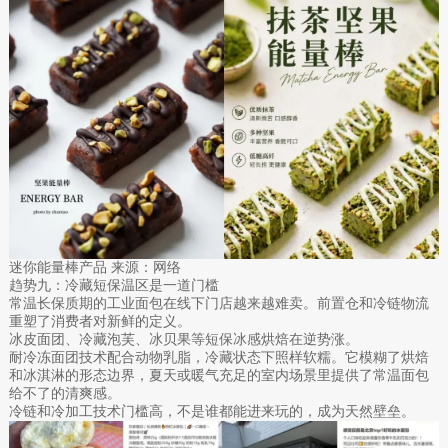
迷你能量棒产品 来源：网络
趋势九：冷藏短保温区是一道门槛
常温长保质期的工业面包在线下门店越来越难卖。前置仓和冷链物流
重塑了消费者对新鲜的定义。
冰皮面团、冷藏泡芙、冰贝果等短保冰感烘焙在逆势涨。
耐冷冻面团技术配合动物乳脂，冷藏状态下照样软糯。它模糊了烘焙
和冰淇淋的形态边界，夏天或暖气充足的室内场景里提供了常温面包
给不了的清爽感。
冷链和冷加工技术门槛高，不是谁都能进来玩的，成为天然壁垒。