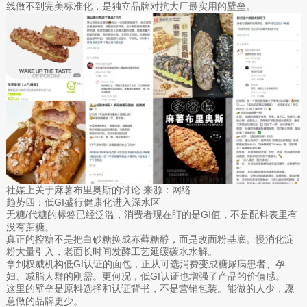
线做不到完美标准化，是独立品牌对抗大厂最实用的壁垒。
社媒上关于麻薯布里奥斯的讨论 来源：网络
趋势四：低GI盛行健康化进入深水区
无糖/代糖的标签已经泛滥，消费者现在盯的是GI值，不是配料表里有
没有蔗糖。
真正的控糖不是把白砂糖换成赤藓糖醇，而是改面粉基底。慢消化淀
粉大量引入，老面长时间发酵工艺延缓碳水水解。
拿到权威机构低GI认证的面包，正从可选消费变成糖尿病患者、孕
妇、减脂人群的刚需。更何况，低GI认证也增强了产品的价值感。
这里的壁垒是原料选择和认证背书，不是营销包装。能做的人少，愿
意做的品牌更少。