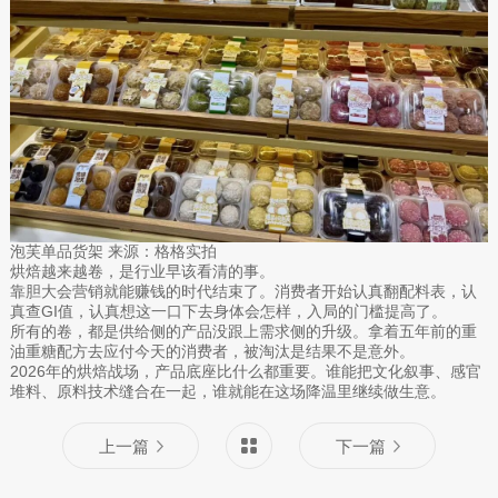
泡芙单品货架 来源：格格实拍
烘焙越来越卷，是行业早该看清的事。
靠胆大会营销就能赚钱的时代结束了。消费者开始认真翻配料表，认
真查GI值，认真想这一口下去身体会怎样，入局的门槛提高了。
所有的卷，都是供给侧的产品没跟上需求侧的升级。拿着五年前的重
油重糖配方去应付今天的消费者，被淘汰是结果不是意外。
2026年的烘焙战场，产品底座比什么都重要。谁能把文化叙事、感官
堆料、原料技术缝合在一起，谁就能在这场降温里继续做生意。
上一篇
下一篇