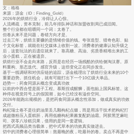
文：格格
来源：沥金（ID：Finding_Gold）
2026年的烘焙行业，冷得让人心惊。
人流稀疏，资本克制，前几年排队神话和加盟收割局已成旧闻。
整个行业都在咀嚼同一个词：太卷了。
但卷从来不是问题，卷错方向才是。
过去三年，烘焙主要赚的是情绪价值的钱。夸张造型、猎奇色彩、贴
个文化标签，就能在社交媒体上收割一波。消费者的健康认知升级之
后，这套玩法的后遗症就来了。靠高糖、高油、劣质香精堆出来的工
业小蛋糕，正在被遗弃。
烘焙行业不会走向末路，反而是在经历一场残酷的供给侧淘汰赛。原
料重构、形态迭代、感官升级，这些变化正在同步发生。
基于一线调研和对供应链的追踪，沥金梳理出了烘焙行业未来的10个
重要趋势。抓住机会，就有可能打出下一个10亿级大单品。
趋势一：药食同源从概念变成真功效
以前的中西合璧是面子工程。慕斯捏成醒狮，面包贴上国风标签。这
种停在视觉符号上的假国潮，如今已经没有溢价空间。
2026年能跑出规模的，是把药食同源从概念性添加，做成真实的功效
交付。
枸杞瑞士卷不是往奶油里丢几颗枸杞点缀，而是用冻干技术把枸杞打
成超微粉压入蛋糕胚，再用低糖枸杞果酱复配奶油霜。阿胶黑芝麻吐
司、茯苓八珍糕贝果，借用的是同一套逻辑。
把西式高频品类当载体，把中式草本的功效真实做进去。
切中的消费者心理很简单：熬最晚的夜，吃最补的卷。卖点不再是中