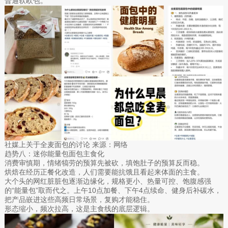
普通软欧包。
社媒上关于全麦面包的讨论 来源：网络
趋势八：迷你能量包面包主食化
消费审慎期，情绪犒劳的预算先被砍，填饱肚子的预算反而稳。
烘焙在经历正餐化改造，人们需要能抗饿且看起来体面的主食。
大个头的网红脏脏包逐渐边缘化，规格更小、热量可控、饱腹感强
的“能量包”取而代之。上午10点加餐、下午4点续命、健身后补碳水，
把产品嵌进这些高频日常场景，复购才能稳住。
形态缩小，频次拉高，这是主食线的底层逻辑。