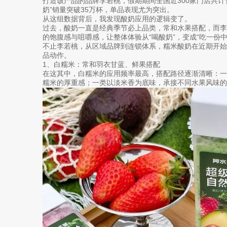
打造该产品的品牌李若桃，假期期间全国近300家门店共计
奶”销量突破35万杯，单品表现尤为突出。
从这组数据背后，我发现酸奶应用的逻辑变了。
过去，酸奶一直是经典季节必上品类，常和水果搭配，而李
的饱腹感与咀嚼感，让整体体验从“喝酸奶”，变成“吃一份中
不止李若桃，从区域品牌到连锁体系，糯米酸奶在近期开
品动作。
1、白糯米：常和羽衣甘蓝、鲜果搭配
在这其中，白糯米的应用频率最高，搭配路径逐渐清晰：
糯米的厚重感；一类以淡米香为底味，承接不同水果风味的