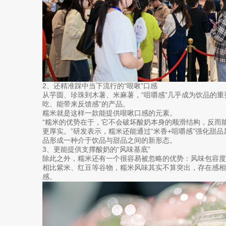
2、还精准踩中当下流行的“哏啾”口感
从芋圆、珍珠到木薯、米麻薯，“咀嚼感”几乎成为饮品的重
吃、能带来反馈感”的产品。
糯米就是这样一款能提供哏啾口感的元素。
“糯米的优势在于，它不会破坏酸奶本身的顺滑结构，反而
更厚实。”研发表示，糯米还能通过“米香+咀嚼感”强化甜
品形成一种介于饮品与甜品之间的新形态。
3、更能提供支撑酸奶的“风味基底”
除此之外，糯米还有一个很容易被忽略的优势：风味包容度
相比紫米、红豆等谷物，糯米风味其实不算突出，存在感相
感。