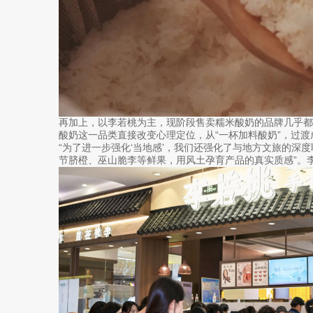
再加上，以李若桃为主，现阶段售卖糯米酸奶的品牌几乎都
酸奶这一品类直接改变心理定位，从“一杯加料酸奶”，过渡
“为了进一步强化‘当地感’，我们还强化了与地方文旅的深
节脐橙、巫山脆李等鲜果，用风土孕育产品的真实质感”。