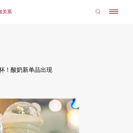
者关系
万杯！酸奶新单品出现