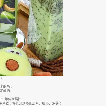
；
米酸奶；
米酸奶。
生”等健康属性。
奶紫米露，将其分别搭配黑米、红枣、紫薯等