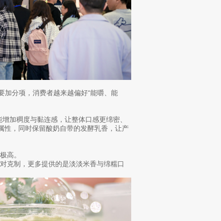
要加分项，消费者越来越偏好“能嚼、能
能增加稠度与黏连感，让整体口感更绵密、
品属性，同时保留酸奶自带的发酵乳香，让产
极高。
对克制，更多提供的是淡淡米香与绵糯口