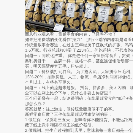
而从行业端来看，量贩零食的内卷，已经卷不动了
如果把消费端的变化看作“拉力”，那行业端的内卷就是逼着
传统量贩零食赛道，在过去三年经历了狂飙式的扩张。鸣鸣
3.6万家。行业总规模冲到了2234亿。但跑得快，不代表
问题一：同质化严重。 你走进任何一家量贩零食店，货架
奥利奥饼干……品牌一样，规格一样，甚至连促销活动都一
买，明天隔壁便宜五毛，扭头就走。
问题二：价格战打到谷底。 为了抢客流，大家拼命压毛利
15%-20%，扣除房租、人工、物流，单店净利润薄得像纸
个月以上，有些甚至更久。
问题三：线上截流越来越狠。 抖音、拼多多、美团闪购，
全可以在网上比价下单，凭什么非要去你店里？
三个问题叠在一起，结论很明确：传统量贩零食的“低价+海
那怎么办？
答案就是：往上游走，做传统量贩店做不了的事。
新鲜零食店做了三件传统量贩店很难复制的事：
1.做短保：保质期三五天，意味着你不能囤货、不能远距
蔽了线上竞争和隔壁老王的低价截胡。
2.做现制。把生产过程搬到店里，意味着每一家店都是一个