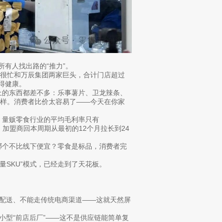
所有人找出路的“推力”。
很忙和万辰集团两家巨头，合计门店超过
跑得健康。
上的东西都差不多：乐事薯片、卫龙辣条、
样。消费者比价太容易了——今天在你家
。量贩零食行业的平均毛利率只有
。加盟商回本周期从最初的12个月拉长到24
哪个不比线下便宜？零食是标品，消费者完
量SKU”模式，已经走到了天花板。
离配送、不能走传统电商渠道——这就天然屏
小型“前店后厂”——这不是供应链能简单复