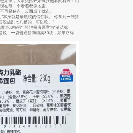
投进湖里，大家突然开始疯狂翻看配料表：山
现在每一个看着都像地雷。
不再是缺点，反而成了优点。
”本身就是最硬核的信任状。 你拿到一袋猪
西没放乱七八糟的，可以吃。”
过60%的年轻消费者愿意为“清洁标
就是说，一袋普通猪肉脯卖30块，如果它标