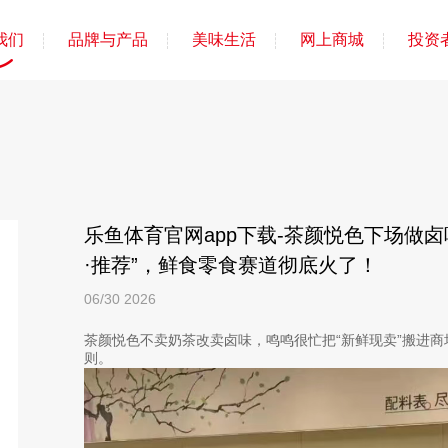
我们
品牌与产品
美味生活
网上商城
投资
乐鱼体育官网app下载-茶颜悦色下场做
·推荐”，鲜食零食赛道彻底火了！
06/30
2026
茶颜悦色不卖奶茶改卖卤味，鸣鸣很忙把“新鲜现卖”搬进
则。