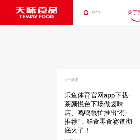
关于
Home
企业动态
乐鱼体育官网app下载-
茶颜悦色下场做卤味
店、鸣鸣很忙推出“有·
推荐”，鲜食零食赛道彻
底火了！
06/30
2026