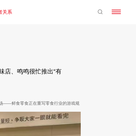
者关系
卤味店、鸣鸣很忙推出“有
商场——鲜食零食正在重写零食行业的游戏规