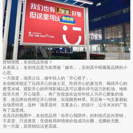
营销突围，名创优品凭啥？
从表面上，名创优品是为友商做「嫁衣」，实则其中暗藏着品牌的小
心思。
一方面是，场景占位，做年轻人的「开心搭子」。
名创精准锁定了玩得开心的迪士尼、吃得开心的麦当劳、喝得开心的
蜜雪冰城、观影开心的环球影城以及可以通向诗与远方的机场、地铁
线等天然「开心场景」。将广告投放在这些年轻人为开心聚集的场
景，使品牌自然绑定开心情绪，实现顺势种草。而且每一句文案都贴
合场景特质，这种「场景选对、文案走心」的设计，让冷冰冰的广告
有了温度感。
在高压的氛围中，名创优品用「你开心我陪伴」的利他式反向营销，
不卖货、只送善意，凭借格局和情绪价值成功出圈，也圈粉无数。
另一方面，其营销玩法更高级。