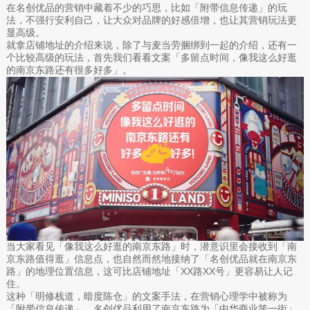
在名创优品的营销中藏着不少的巧思，比如「附带信息传递」的玩
法，不强行安利自己，让大众对品牌的好感倍增，也让其营销玩法更
显高级。
就拿店铺地址的介绍来说，除了与麦当劳捆绑到一起的介绍，还有一
个比较高级的玩法，首先我们看看文案「多留点时间，像我这么好逛
的南京东路还有很多好多」。
当大家看见「像我这么好逛的南京东路」时，潜意识里会接收到「南
京东路值得逛」信息点，也自然而然地接纳了「名创优品就在南京东
路」的地理位置信息，这可比店铺地址「XX路XX号」更容易让人记
住。
这种「明修栈道，暗度陈仓」的文案手法，在营销心理学中被称为
「附带信息传递」。名创优品利用了南京东路为「中华商业第一街」