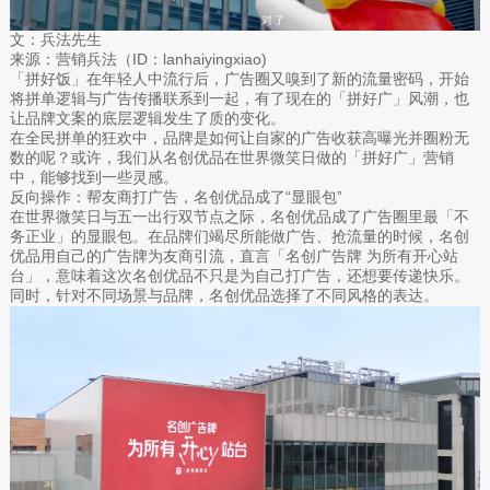
文：兵法先生
来源：营销兵法（ID：lanhaiyingxiao)
「拼好饭」在年轻人中流行后，广告圈又嗅到了新的流量密码，开始
将拼单逻辑与广告传播联系到一起，有了现在的「拼好广」风潮，也
让品牌文案的底层逻辑发生了质的变化。
在全民拼单的狂欢中，品牌是如何让自家的广告收获高曝光并圈粉无
数的呢？或许，我们从名创优品在世界微笑日做的「拼好广」营销
中，能够找到一些灵感。
反向操作：帮友商打广告，名创优品成了“显眼包”
在世界微笑日与五一出行双节点之际，名创优品成了广告圈里最「不
务正业」的显眼包。在品牌们竭尽所能做广告、抢流量的时候，名创
优品用自己的广告牌为友商引流，直言「名创广告牌 为所有开心站
台」，意味着这次名创优品不只是为自己打广告，还想要传递快乐。
同时，针对不同场景与品牌，名创优品选择了不同风格的表达。