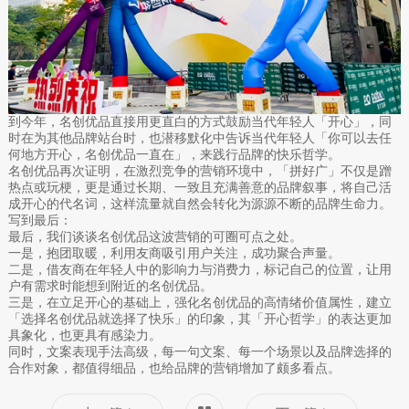
到今年，名创优品直接用更直白的方式鼓励当代年轻人「开心」，同
时在为其他品牌站台时，也潜移默化中告诉当代年轻人「你可以去任
何地方开心，名创优品一直在」，来践行品牌的快乐哲学。
名创优品再次证明，在激烈竞争的营销环境中，「拼好广」不仅是蹭
热点或玩梗，更是通过长期、一致且充满善意的品牌叙事，将自己活
成开心的代名词，这样流量就自然会转化为源源不断的品牌生命力。
写到最后：
最后，我们谈谈名创优品这波营销的可圈可点之处。
一是，抱团取暖，利用友商吸引用户关注，成功聚合声量。
二是，借友商在年轻人中的影响力与消费力，标记自己的位置，让用
户有需求时能想到附近的名创优品。
三是，在立足开心的基础上，强化名创优品的高情绪价值属性，建立
「选择名创优品就选择了快乐」的印象，其「开心哲学」的表达更加
具象化，也更具有感染力。
同时，文案表现手法高级，每一句文案、每一个场景以及品牌选择的
合作对象，都值得细品，也给品牌的营销增加了颇多看点。